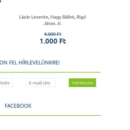
s
Lázár Levente, Nagy Bálint, Rigó
Nagy 
János Jr.
12.5
3.0
4.000 Ft
1.000 Ft
ON FEL HÍRLEVELÜNKRE!
FACEBOOK