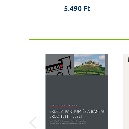
9 Ft
5.490 Ft