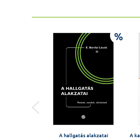
%
%
erei – Cserháti
A hallgatás alakzatai
A ka