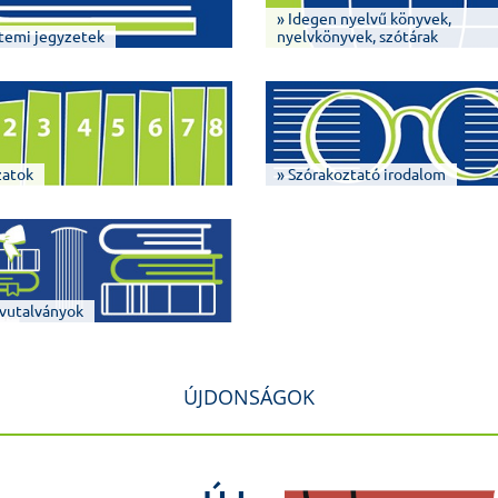
» Idegen nyelvű könyvek,
temi jegyzetek
nyelvkönyvek, szótárak
zatok
» Szórakoztató irodalom
vutalványok
ÚJDONSÁGOK