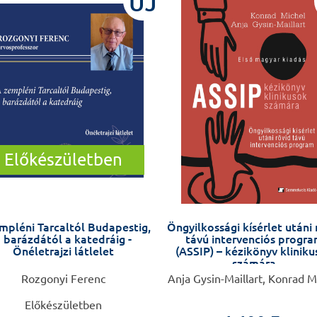
ÚJ
Előkészületben
mpléni Tarcaltól Budapestig,
Öngyilkossági kísérlet utáni 
 barázdától a katedráig -
távú intervenciós progr
Önéletrajzi látlelet
(ASSIP) – kézikönyv klinik
számára
Rozgonyi Ferenc
Anja Gysin-Maillart, Konrad M
Előkészületben