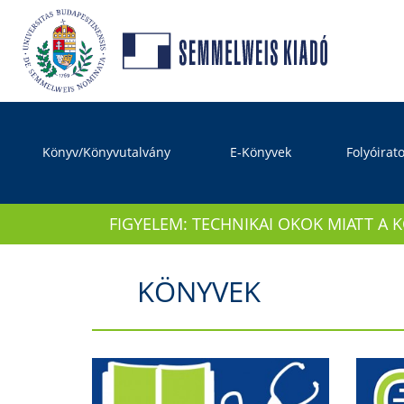
Könyv/Könyvutalvány
E-Könyvek
Folyóirat
FIGYELEM: TECHNIKAI OKOK MIATT A 
KÖNYVEK