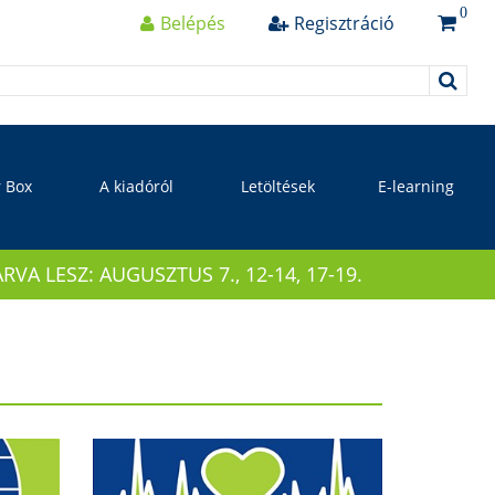
0
Belépés
Regisztráció
r Box
A kiadóról
Letöltések
E-learning
 LESZ: AUGUSZTUS 7., 12-14, 17-19.