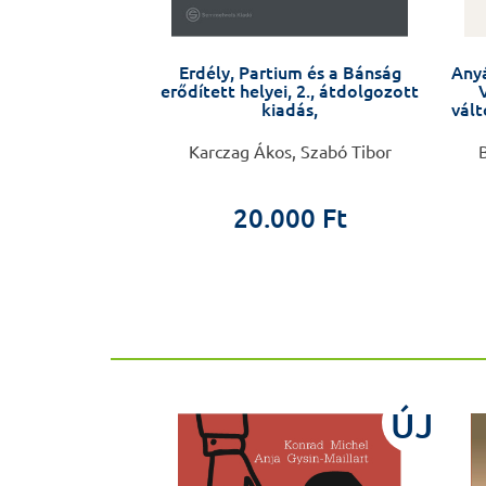
rvoslás alapjai
Erdély, Partium és a Bánság
Anyá
erődített helyei, 2., átdolgozott
kiadás,
vált
Pónyai Katinka
Karczag Ákos, Szabó Tibor
B
00 Ft
20.000 Ft
ÚJ