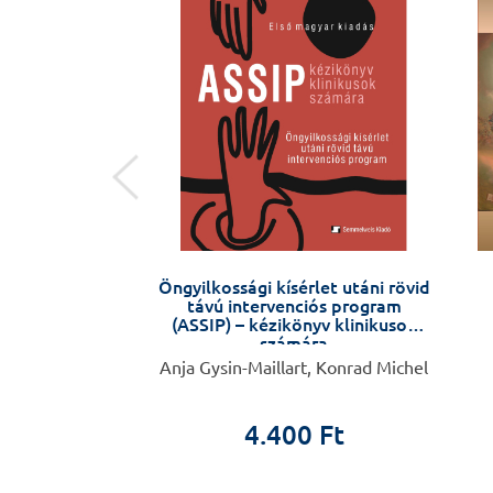
natómia
Öngyilkossági kísérlet utáni rövid
távú intervenciós program
(ASSIP) – kézikönyv klinikusok
számára
 Frédéric
Anja Gysin-Maillart, Konrad Michel
0 Ft
4.400 Ft