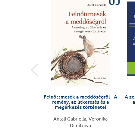
ÚJ
ÚJ
zichiátriáig
Felnőttmesék a meddőségről - A
A ze
remény, az útkeresés és a
a
megérkezés történetei
 Lévay Anikó
Antall Gabriella, Veronika
Dimitrova