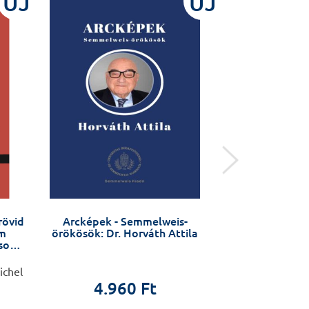
ÚJ
ÚJ
rövid
Arcképek - Semmelweis-
Molecular 
am
örökösök: Dr. Horváth Attila
usok
ichel
Miklós Csala, 
4.960 Ft