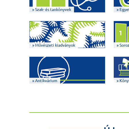
» Szak- és tankönyvek
» Egye
» Művészeti kiadványok
» Soro
» Antikvárium
» Köny