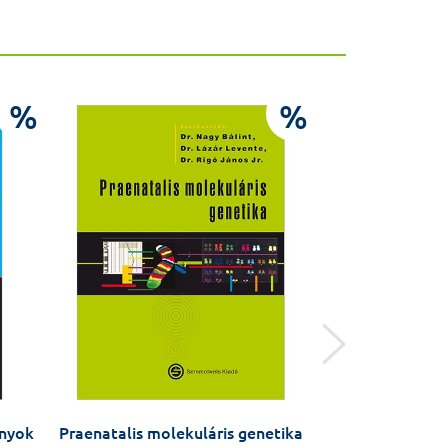
%
%
ányok
Praenatalis molekuláris genetika
Vascularis