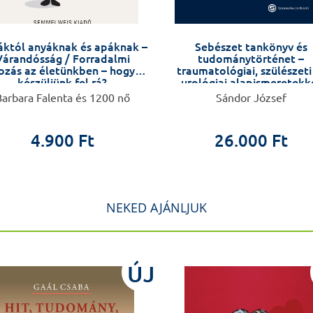
któl anyáknak és apáknak –
Sebészet tankönyv és
Várandósság / Forradalmi
tudománytörténet –
ozás az életünkben – hogyan
traumatológiai, szülészeti
készüljünk fel rá?
urológiai alapismeretekk
kiegészítve –
arbara Falenta és 1200 nő
Sándor József
4.900 Ft
26.000 Ft
NEKED AJÁNLJUK
ÚJ