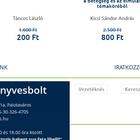
a betegség és az elmúlá
témaköréből
Táncos László
Kicsi Sándor András
1.600 Ft
2.500 Ft
200 Ft
800 Ft
INK
IRATKOZZ
nyvesbolt
1a, Palotaváros
6-30-326-4705
s.hu
 és 18.00 óra között
toris habent sua fata libelli!”