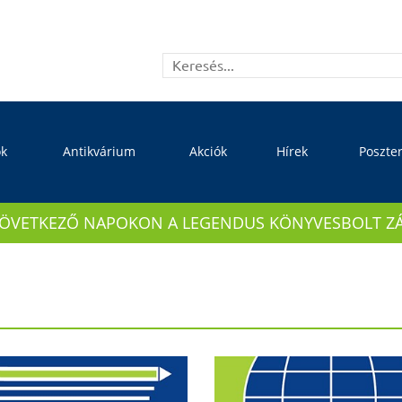
ok
Antikvárium
Akciók
Hírek
Poszte
KÖVETKEZŐ NAPOKON A LEGENDUS KÖNYVESBOLT ZÁRVA