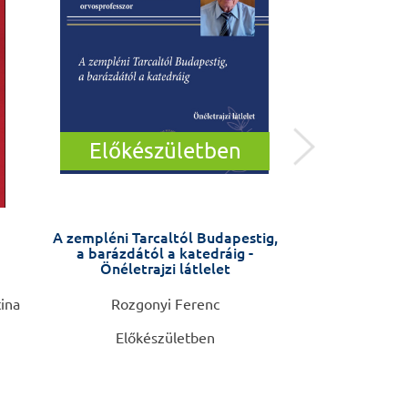
Előkészületben
A zempléni Tarcaltól Budapestig,
Mondd ki, hog
a barázdától a katedráig -
Önéletrajzi látlelet
tina
Rozgonyi Ferenc
Nemes Krisztina
Előkészületben
2.9