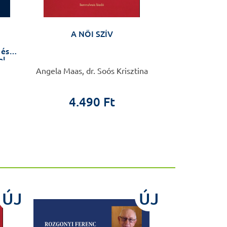
A NŐI SZÍV
Pozitív megk
betegs
 és
el
Angela Maas, dr. Soós Krisztina
Dan Bilsker – Joti
Goldner, Percz
4.490 Ft
2.9
1.8
ÚJ
ÚJ