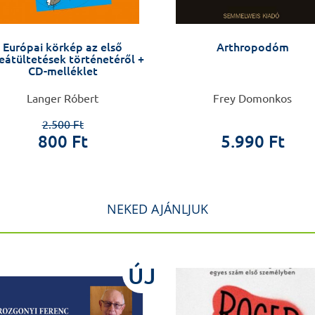
Európai körkép az első
Arthropodóm
eátültetések történetéről +
CD-melléklet
Langer Róbert
Frey Domonkos
2.500 Ft
800 Ft
5.990 Ft
NEKED AJÁNLJUK
ÚJ