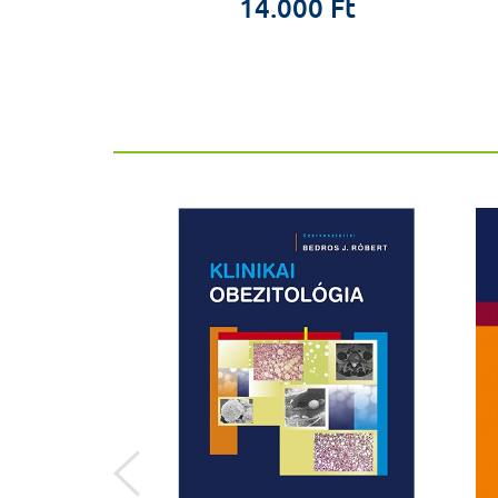
0 Ft
14.000 Ft
ÚJ