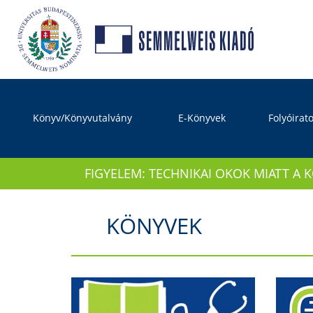
Könyv/Könyvutalvány
E-Könyvek
Folyóirat
FIGYELEM: TECHNIKAI OKOK MIATT A 
KÖNYVEK