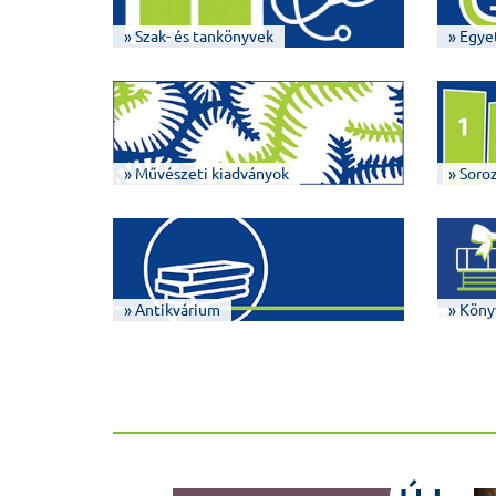
» Szak- és tankönyvek
» Egye
» Művészeti kiadványok
» Soro
» Antikvárium
» Köny