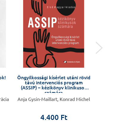
ok!
Öngyilkossági kísérlet utáni rövid
Sporta
távú intervenciós program
(ASSIP) – kézikönyv klinikusok
számára
ràcia
Anja Gysin-Maillart, Konrad Michel
Delavier
4.400 Ft
8.9