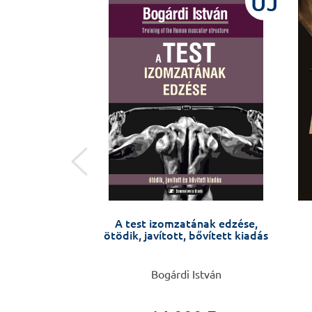
ÚJ
ÚJ
gy a belem
A test izomzatának edzése,
ötödik, javított, bővített kiadás
 Nandi
Bogárdi István