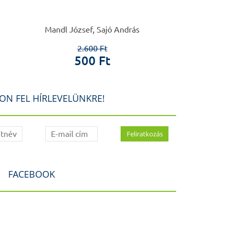
Mandl József, Sajó András
Kőnig 
2.600 Ft
4.0
500 Ft
1.0
ON FEL HÍRLEVELÜNKRE!
FACEBOOK