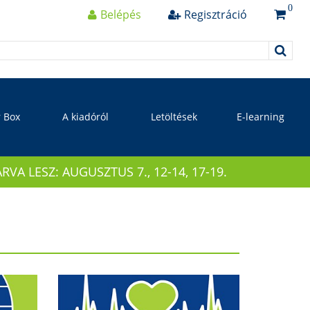
0
Belépés
Regisztráció
r Box
A kiadóról
Letöltések
E-learning
 LESZ: AUGUSZTUS 7., 12-14, 17-19.