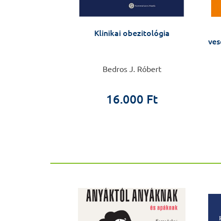
 intima
Klinikai obezitológia
ves
 Imre
Bedros J. Róbert
0 Ft
16.000 Ft
ÚJ