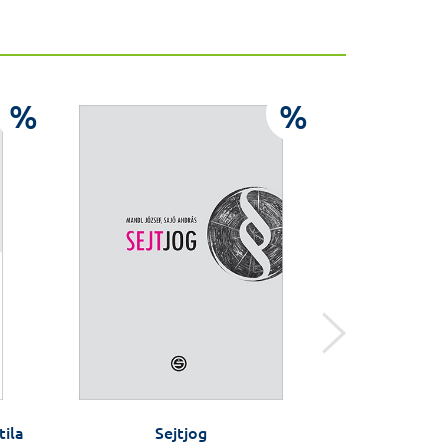
%
%
tila
Sejtjog
Harmonia 