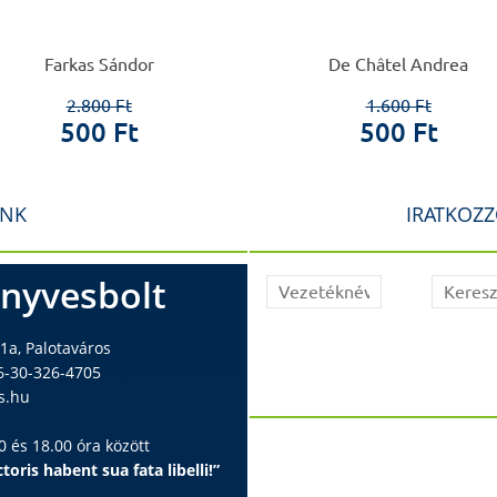
Farkas Sándor
De Châtel Andrea
2.800 Ft
1.600 Ft
500 Ft
500 Ft
INK
IRATKOZZ
nyvesbolt
1a, Palotaváros
6-30-326-4705
s.hu
 és 18.00 óra között
toris habent sua fata libelli!”