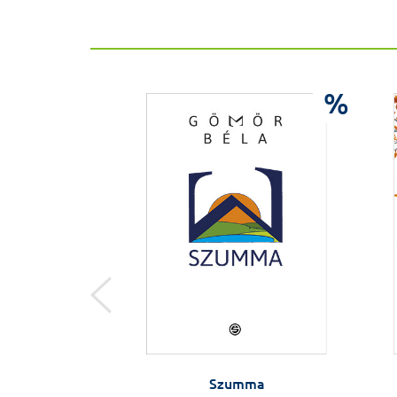
%
%
gyarországon
Szumma