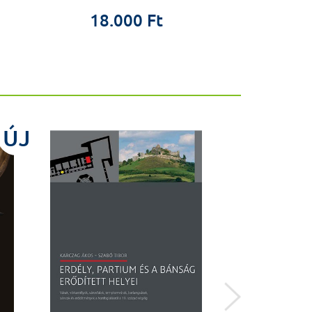
18.000 Ft
17.5
ÚJ