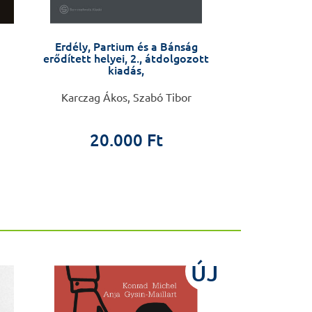
Erdély, Partium és a Bánság
Anyáktól anyák
erődített helyei, 2., átdolgozott
Várandósság
kiadás,
változás az éle
készüljü
Karczag Ákos, Szabó Tibor
Barbara Fale
20.000 Ft
4.9
ÚJ