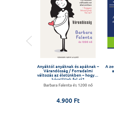
 SZÍV
Anyáktól anyáknak és apáknak –
A ze
Várandósság / Forradalmi
a
változás az életünkben – hogyan
készüljünk fel rá?
. Soós Krisztina
Barbara Falenta és 1200 nő
0 Ft
4.900 Ft