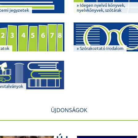
» Idegen nyelvű könyvek,
temi jegyzetek
nyelvkönyvek, szótárak
zatok
» Szórakoztató irodalom
vutalványok
ÚJDONSÁGOK