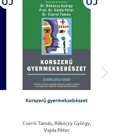
ÚJ
ÚJ
Korszerű gyermeksebészet
Oral surgery
Cserni Tamás, Rákóczy György,
Árpád Joób-Fa
Vajda Péter
Ko