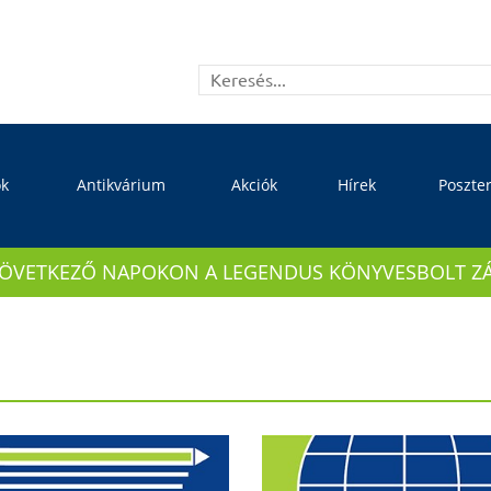
ok
Antikvárium
Akciók
Hírek
Poszte
KÖVETKEZŐ NAPOKON A LEGENDUS KÖNYVESBOLT ZÁRVA