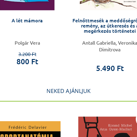
A lét mámora
Felnőttmesék a meddőségről -
remény, az útkeresés és 
megérkezés történetei
Polgár Vera
Antall Gabriella, Veronik
Dimitrova
3.200 Ft
800 Ft
5.490 Ft
NEKED AJÁNLJUK