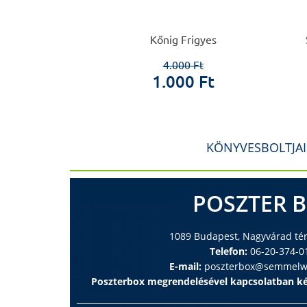
 László
Kőnig Frigyes
0 Ft
4.000 Ft
 Ft
1.000 Ft
KÖNYVESBOLTJA
POSZTER 
1089 Budapest, Nagyvárad tér 
Telefon:
06-20-374-0
E-mail:
poszterbox@semmelwe
Poszterbox megrendelésével kapcsolatban ké