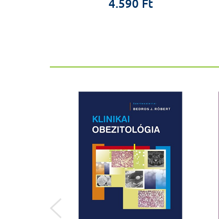
00 Ft
4.590 Ft