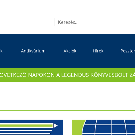
ok
Antikvárium
Akciók
Hírek
Poszte
KÖVETKEZŐ NAPOKON A LEGENDUS KÖNYVESBOLT ZÁRVA