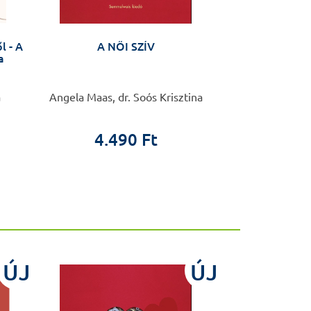
 A
A NŐI SZÍV
Agyamra m
a
a
Angela Maas, dr. Soós Krisztina
Parth
4.490 Ft
5.4
ÚJ
ÚJ