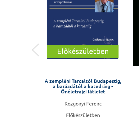
Előkészületben
ny, orvoslás
A zempléni Tarcaltól Budapestig,
a barázdától a katedráig -
Önéletrajzi látlelet
Csaba
Rozgonyi Ferenc
Előkészületben
0 Ft