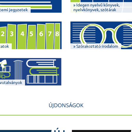
» Idegen nyelvű könyvek,
temi jegyzetek
nyelvkönyvek, szótárak
zatok
» Szórakoztató irodalom
vutalványok
ÚJDONSÁGOK