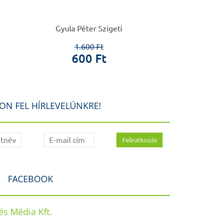
Gyula Péter Szigeti
Cseplák György 
Szikoss
1.600 Ft
600 Ft
3.6
1.3
ON FEL HÍRLEVELÜNKRE!
FACEBOOK
s Média Kft.