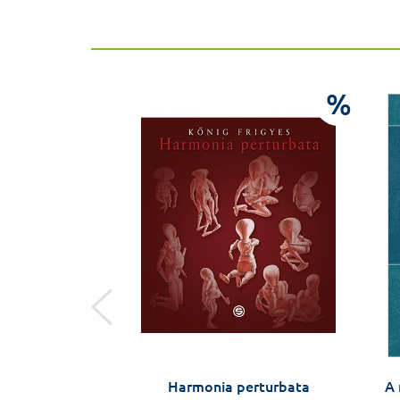
%
%
rei – Monos Emil
Harmonia perturbata
A 