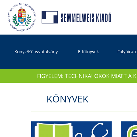
Könyv/Könyvutalvány
E-Könyvek
Folyóirat
FIGYELEM: TECHNIKAI OKOK MIATT A 
KÖNYVEK