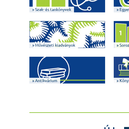
» Szak- és tankönyvek
» Egye
» Művészeti kiadványok
» Soro
» Antikvárium
» Köny