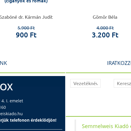
(cigányok és romák)
Szabóné dr. Kármán Judit
Gömör Béla
5.900 Ft
4.000 Ft
900 Ft
3.200 Ft
INK
IRATKOZZ
BOX
4. I. emelet
160
iskiado.hu
rjük telefonon érdeklődjön!
Semmelweis Kiadó é