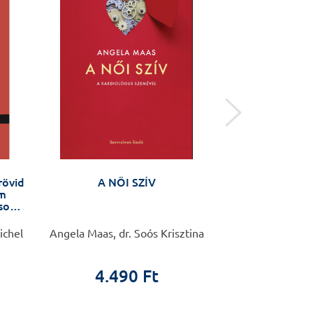
rövid
A NŐI SZÍV
Mondd ki, hog
am
usok
ichel
Angela Maas, dr. Soós Krisztina
Nemes Krisztina
4.490 Ft
2.9