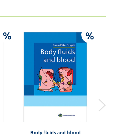
%
%
Body fluids and blood
A váci 