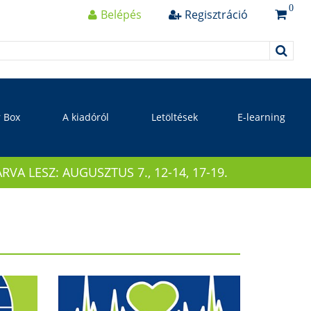
0
Belépés
Regisztráció
r Box
A kiadóról
Letöltések
E-learning
 LESZ: AUGUSZTUS 7., 12-14, 17-19.