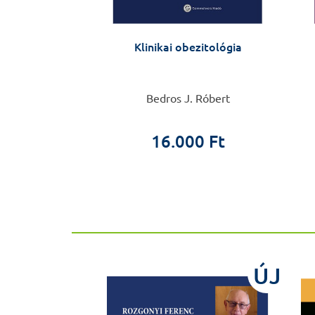
. átdolgozott
Klinikai obezitológia
dás
, Szentpétery
Bedros J. Róbert
rás
16.000 Ft
00 Ft
ÚJ
ÚJ