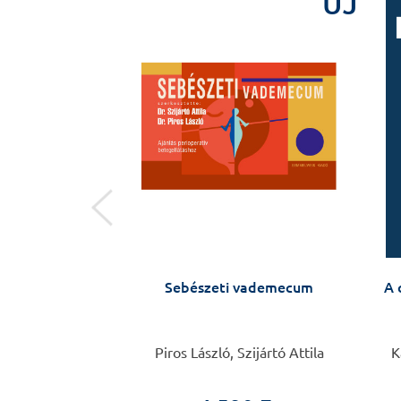
ÚJ
ÚJ
ell biology
Sebészeti vademecum
A 
Szabolcs Sipeki
Piros László, Szijártó Attila
K