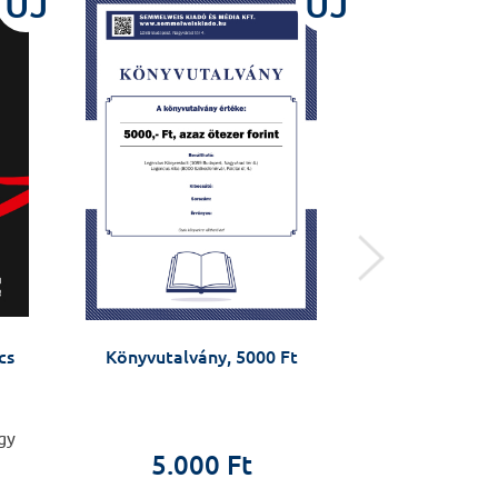
ÚJ
ÚJ
cs
Könyvutalvány, 5000 Ft
Felnőttmesék a 
remény, az ú
megérkezés
gy
Antall Gabri
5.000 Ft
Dimi