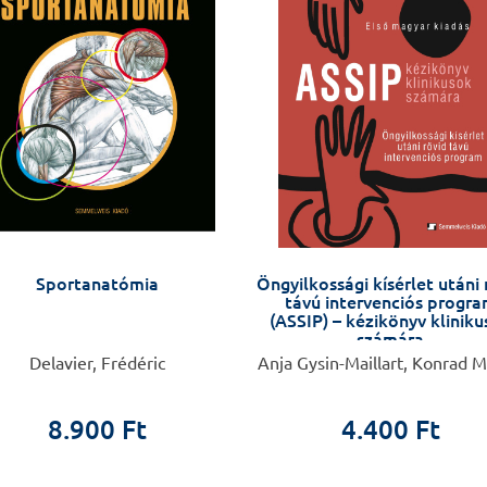
Sportanatómia
Öngyilkossági kísérlet utáni 
távú intervenciós progr
(ASSIP) – kézikönyv klinik
számára
Delavier, Frédéric
Anja Gysin-Maillart, Konrad M
8.900 Ft
4.400 Ft