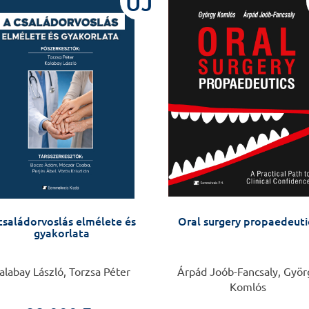
ÚJ
családorvoslás elmélete és
Oral surgery propaedeuti
gyakorlata
alabay László, Torzsa Péter
Árpád Joób-Fancsaly, Györ
Komlós