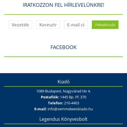
IRATKOZZON FEL HÍRLEVELÜNKRE!
FACEBOOK
Kiadó
1089 Budapest, Nagyvárad tér 4.
Postafiók:
1445 Bp. Pf. 370
Telefon:
210-4403
E-mail:
info@semmelweiskiado.hu
Legendus Könyvesbolt