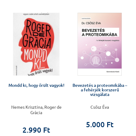
Mondd ki, hogy őrült vagyok!
Bevezetés a proteomikába –
a fehérjék korszerű
vizsgálata
Nemes Krisztina, Roger de
Csősz Éva
Gràcia
5.000 Ft
2.990 Ft