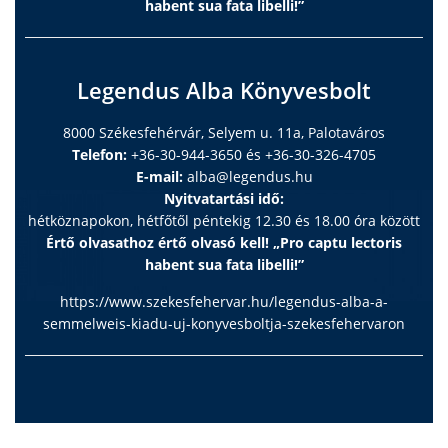
habent sua fata libelli!”
Legendus Alba Könyvesbolt
8000 Székesfehérvár, Selyem u. 11a, Palotaváros
Telefon:
+36-30-944-3650 és +36-30-326-4705
E-mail:
alba@legendus.hu
Nyitvatartási idő:
hétköznapokon, hétfőtől péntekig 12.30 és 18.00 óra között
Értő olvasathoz értő olvasó kell! „Pro captu lectoris
habent sua fata libelli!”
https://www.szekesfehervar.hu/legendus-alba-a-
semmelweis-kiadu-uj-konyvesboltja-szekesfehervaron