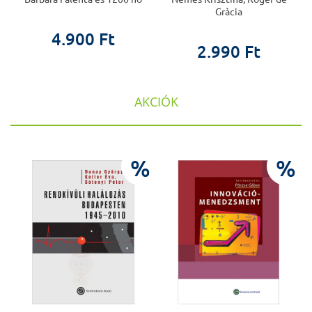
Gràcia
4.900 Ft
2.990 Ft
AKCIÓK
%
%
%