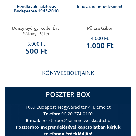
a
Rendkívüli halálozás
Innovációmenedzsment
Budapesten 1945-2010
Dunay György, Keller Éva,
Pörzse Gábor
Sótonyi Péter
4.000 Ft
3.000 Ft
1.000 Ft
500 Ft
KÖNYVESBOLTJAINK
POSZTER BOX
1089 Budapest, Nagyvárad tér 4. I. emelet
Telefon:
06-20-374-0160
E-mail:
poszterbox@semmelweiskiado.hu
Poszterbox megrendelésével kapcsolatban kérjük
telefonon érdeklődjön!