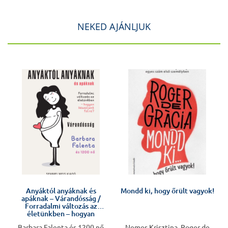
NEKED AJÁNLJUK
Anyáktól anyáknak és
Mondd ki, hogy őrült vagyok!
apáknak – Várandósság /
Forradalmi változás az
életünkben – hogyan
készüljünk fel rá?
Barbara Falenta és 1200 nő
Nemes Krisztina, Roger de