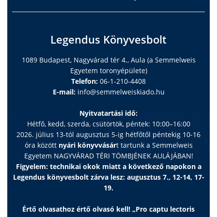
Legendus Könyvesbolt
1089 Budapest, Nagyvárad tér 4., Aula (a Semmelweis
Egyetem toronyépülete)
Telefon:
06-1-210-4408
E-mail:
info@semmelweiskiado.hu
Nyitvatartási idő:
Hétfő, kedd, szerda, csütörtök, péntek: 10:00–16:00
2026. július 13-tól augusztus 5-ig hétfőtől péntekig 10-16
óra között
nyári könyvvásár
t tartunk a Semmelweis
Egyetem NAGYVÁRAD TÉRI TÖMBJÉNEK AULÁJÁBAN!
Figyelem: technikai okok miatt a következő napokon a
Legendus könyvesbolt zárva lesz: augusztus 7., 12-14, 17-
19.
Értő olvasathoz értő olvasó kell! „Pro captu lectoris