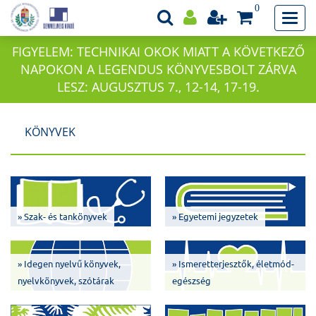
0
FIGYELEM: TECHNIKAI OKOK MIATT A KÖVETKEZŐ
NAPOKON A LEGENDUS KÖNYVESBOLT ZÁRVA
LESZ: AUGUSZTUS 7., 12-14, 17-19.
KÖNYVEK
» Szak- és tankönyvek
» Egyetemi jegyzetek
» Idegen nyelvű könyvek,
» Ismeretterjesztők, életmód-
nyelvkönyvek, szótárak
egészség