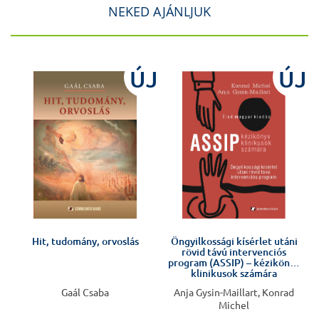
NEKED AJÁNLJUK
J
ÚJ
ÚJ
Hit, tudomány, orvoslás
Öngyilkossági kísérlet utáni
rövid távú intervenciós
program (ASSIP) – kézikönyv
klinikusok számára
Gaál Csaba
Anja Gysin-Maillart, Konrad
Michel