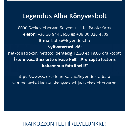
Legendus Alba Könyvesbolt
8000 Székesfehérvár, Selyem u. 11a, Palotaváros
Telefon:
+36-30-944-3650 és +36-30-326-4705
E-mail:
alba@legendus.hu
Nyitvatartási idő:
hétköznapokon, hétfőtől péntekig 12.30 és 18.00 óra között
Értő olvasathoz értő olvasó kell! „Pro captu lectoris
habent sua fata libelli!”
https://www.szekesfehervar.hu/legendus-alba-a-
semmelweis-kiadu-uj-konyvesboltja-szekesfehervaron
IRATKOZZON FEL HÍRLEVELÜNKRE!