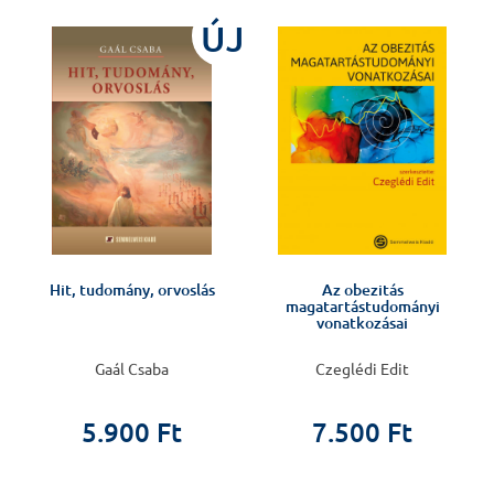
ÚJ
Hit, tudomány, orvoslás
Az obezitás
magatartástudományi
vonatkozásai
Gaál Csaba
Czeglédi Edit
5.900 Ft
7.500 Ft