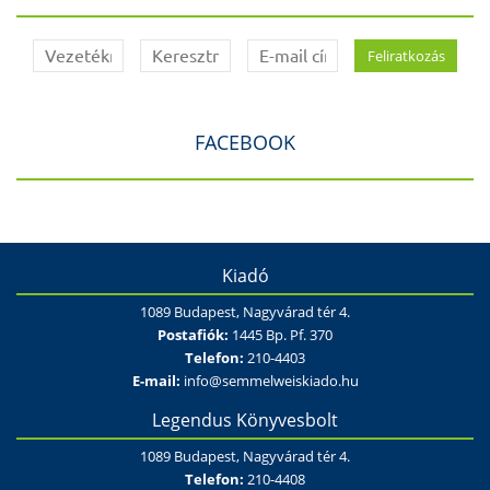
FACEBOOK
Kiadó
1089 Budapest, Nagyvárad tér 4.
Postafiók:
1445 Bp. Pf. 370
Telefon:
210-4403
E-mail:
info@semmelweiskiado.hu
Legendus Könyvesbolt
1089 Budapest, Nagyvárad tér 4.
Telefon:
210-4408