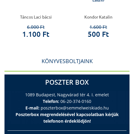
László
Táncos Laci bácsi
Kondor Katalin
6.000 Ft
1.600 Ft
1.100 Ft
500 Ft
KÖNYVESBOLTJAINK
POSZTER BOX
1089 Budapest, Nagyvárad tér 4. I. emelet
Telefon:
06-20-374-0160
E-mail:
poszterbox@semmelweiskiado.hu
Poszterbox megrendelésével kapcsolatban kérjük
telefonon érdeklődjön!