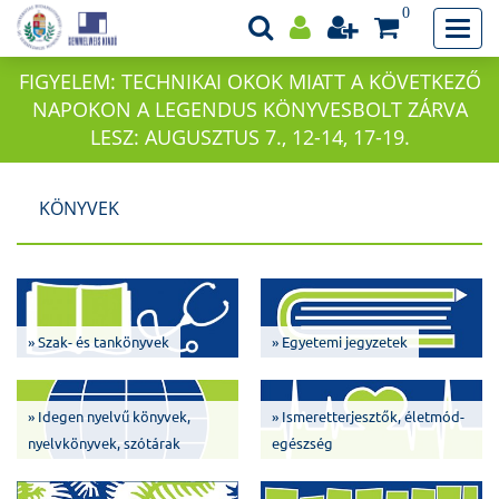
0
FIGYELEM: TECHNIKAI OKOK MIATT A KÖVETKEZŐ
NAPOKON A LEGENDUS KÖNYVESBOLT ZÁRVA
LESZ: AUGUSZTUS 7., 12-14, 17-19.
KÖNYVEK
» Szak- és tankönyvek
» Egyetemi jegyzetek
» Idegen nyelvű könyvek,
» Ismeretterjesztők, életmód-
nyelvkönyvek, szótárak
egészség