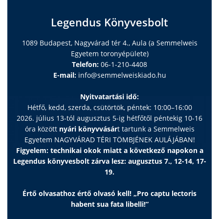
Legendus Könyvesbolt
1089 Budapest, Nagyvárad tér 4., Aula (a Semmelweis
Egyetem toronyépülete)
Telefon:
06-1-210-4408
E-mail:
info@semmelweiskiado.hu
Nyitvatartási idő:
Hétfő, kedd, szerda, csütörtök, péntek: 10:00–16:00
2026. július 13-tól augusztus 5-ig hétfőtől péntekig 10-16
óra között
nyári könyvvásár
t tartunk a Semmelweis
Egyetem NAGYVÁRAD TÉRI TÖMBJÉNEK AULÁJÁBAN!
Figyelem: technikai okok miatt a következő napokon a
Legendus könyvesbolt zárva lesz: augusztus 7., 12-14, 17-
19.
Értő olvasathoz értő olvasó kell! „Pro captu lectoris
habent sua fata libelli!”