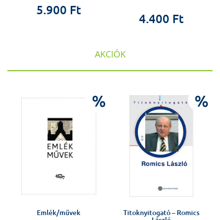
5.900 Ft
4.400 Ft
AKCIÓK
%
%
%
Emlék/művek
Titoknyitogató – Romics