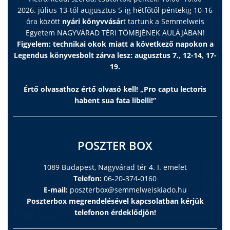
2026. július 13-tól augusztus 5-ig hétfőtől péntekig 10-16
óra között
nyári könyvvásár
t tartunk a Semmelweis
Egyetem NAGYVÁRAD TÉRI TÖMBJÉNEK AULÁJÁBAN!
Figyelem: technikai okok miatt a következő napokon a
Legendus könyvesbolt zárva lesz: augusztus 7., 12-14, 17-
19.
Értő olvasathoz értő olvasó kell! „Pro captu lectoris
habent sua fata libelli!”
POSZTER BOX
1089 Budapest, Nagyvárad tér 4. I. emelet
Telefon:
06-20-374-0160
E-mail:
poszterbox@semmelweiskiado.hu
Poszterbox megrendelésével kapcsolatban kérjük
telefonon érdeklődjön!