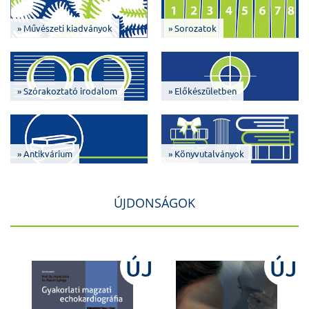
» Művészeti kiadványok
» Sorozatok
» Szórakoztató irodalom
» Előkészületben
» Antikvárium
» Könyvutalványok
ÚJDONSÁGOK
J
ÚJ
ÚJ