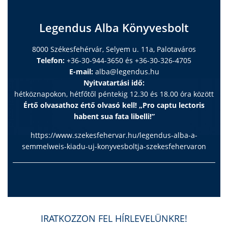
Legendus Alba Könyvesbolt
8000 Székesfehérvár, Selyem u. 11a, Palotaváros
Telefon:
+36-30-944-3650 és +36-30-326-4705
E-mail:
alba@legendus.hu
Nyitvatartási idő:
hétköznapokon, hétfőtől péntekig 12.30 és 18.00 óra között
Értő olvasathoz értő olvasó kell! „Pro captu lectoris
habent sua fata libelli!”
https://www.szekesfehervar.hu/legendus-alba-a-
semmelweis-kiadu-uj-konyvesboltja-szekesfehervaron
IRATKOZZON FEL HÍRLEVELÜNKRE!