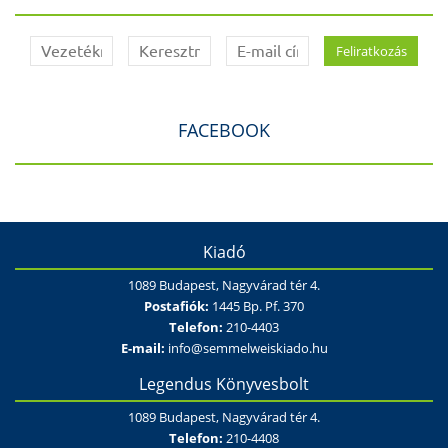
FACEBOOK
Kiadó
1089 Budapest, Nagyvárad tér 4.
Postafiók:
1445 Bp. Pf. 370
Telefon:
210-4403
E-mail:
info@semmelweiskiado.hu
Legendus Könyvesbolt
1089 Budapest, Nagyvárad tér 4.
Telefon:
210-4408