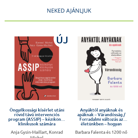
NEKED AJÁNLJUK
J
ÚJ
Öngyilkossági kísérlet utáni
Anyáktól anyáknak és
rövid távú intervenciós
apáknak – Várandósság /
program (ASSIP) – kézikönyv
Forradalmi változás az
klinikusok számára
életünkben – hogyan
készüljünk fel rá?
Anja Gysin-Maillart, Konrad
Barbara Falenta és 1200 nő
Michel