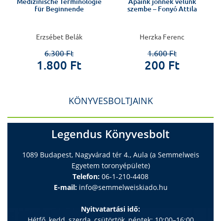
Medizinische Terminologie
Apáink jönnek velünk
für Beginnende
szembe – Fonyó Attila
Erzsébet Belák
Herzka Ferenc
6.300 Ft
1.600 Ft
1.800 Ft
200 Ft
KÖNYVESBOLTJAINK
Legendus Könyvesbolt
1089 Budapest, Nagyvárad tér 4., Aula (a Semmelweis
Egyetem toronyépülete)
Telefon:
06-1-210-4408
E-mail:
info@semmelweiskiado.hu
Nyitvatartási idő:
Hétfő, kedd, szerda, csütörtök, péntek: 10:00–16:00