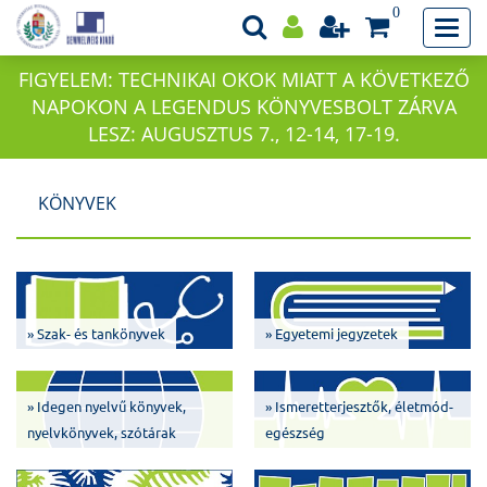
0
FIGYELEM: TECHNIKAI OKOK MIATT A KÖVETKEZŐ
NAPOKON A LEGENDUS KÖNYVESBOLT ZÁRVA
LESZ: AUGUSZTUS 7., 12-14, 17-19.
KÖNYVEK
» Szak- és tankönyvek
» Egyetemi jegyzetek
» Idegen nyelvű könyvek,
» Ismeretterjesztők, életmód-
nyelvkönyvek, szótárak
egészség