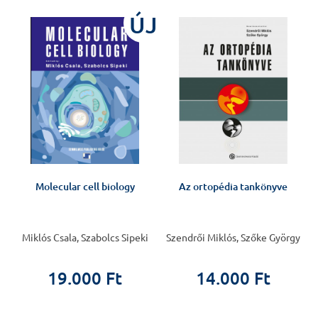
ÚJ
i
Molecular cell biology
Az ortopédia tankönyve
Miklós Csala, Szabolcs Sipeki
Szendrői Miklós, Szőke György
19.000 Ft
14.000 Ft