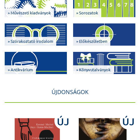
» Művészeti kiadványok
» Sorozatok
» Szórakoztató irodalom
» Előkészületben
» Antikvárium
» Könyvutalványok
ÚJDONSÁGOK
J
ÚJ
ÚJ