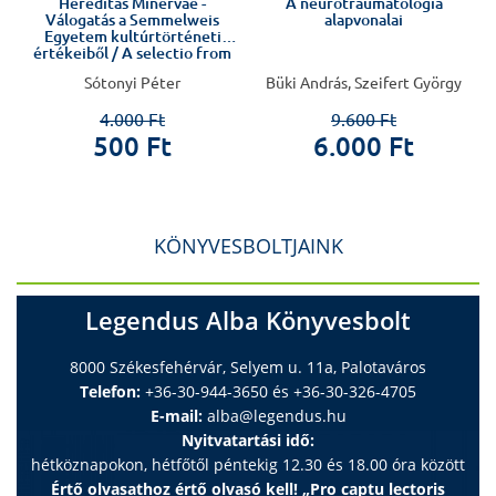
Hereditas Minervae -
A neurotraumatológia
Válogatás a Semmelweis
alapvonalai
Egyetem kultúrtörténeti
értékeiből / A selectio from
Semmelweis University's
Sótonyi Péter
Büki András, Szeifert György
cultura
4.000 Ft
9.600 Ft
500 Ft
6.000 Ft
KÖNYVESBOLTJAINK
Legendus Alba Könyvesbolt
8000 Székesfehérvár, Selyem u. 11a, Palotaváros
Telefon:
+36-30-944-3650 és +36-30-326-4705
E-mail:
alba@legendus.hu
Nyitvatartási idő:
hétköznapokon, hétfőtől péntekig 12.30 és 18.00 óra között
Értő olvasathoz értő olvasó kell! „Pro captu lectoris