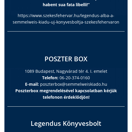
habent sua fata libelli!”
https://www.szekesfehervar.hu/legendus-alba-a-
semmelweis-kiadu-uj-konyvesboltja-szekesfehervaron
POSZTER BOX
1089 Budapest, Nagyvárad tér 4. I. emelet
Telefon:
06-20-374-0160
E-mail:
poszterbox@semmelweiskiado.hu
Poszterbox megrendelésével kapcsolatban kérjük
telefonon érdeklődjön!
Legendus Könyvesbolt