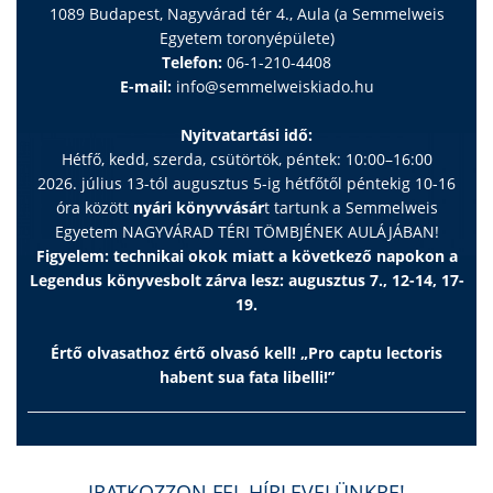
1089 Budapest, Nagyvárad tér 4., Aula (a Semmelweis
Egyetem toronyépülete)
Telefon:
06-1-210-4408
E-mail:
info@semmelweiskiado.hu
Nyitvatartási idő:
Hétfő, kedd, szerda, csütörtök, péntek: 10:00–16:00
2026. július 13-tól augusztus 5-ig hétfőtől péntekig 10-16
óra között
nyári könyvvásár
t tartunk a Semmelweis
Egyetem NAGYVÁRAD TÉRI TÖMBJÉNEK AULÁJÁBAN!
Figyelem: technikai okok miatt a következő napokon a
Legendus könyvesbolt zárva lesz: augusztus 7., 12-14, 17-
19.
Értő olvasathoz értő olvasó kell! „Pro captu lectoris
habent sua fata libelli!”
IRATKOZZON FEL HÍRLEVELÜNKRE!