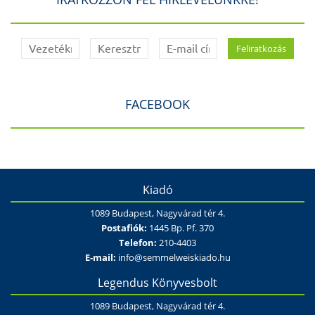
FACEBOOK
Kiadó
1089 Budapest, Nagyvárad tér 4.
Postafiók:
1445 Bp. Pf. 370
Telefon:
210-4403
E-mail:
info@semmelweiskiado.hu
Legendus Könyvesbolt
1089 Budapest, Nagyvárad tér 4.