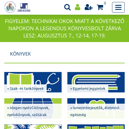
0
FIGYELEM: TECHNIKAI OKOK MIATT A KÖVETKEZŐ
NAPOKON A LEGENDUS KÖNYVESBOLT ZÁRVA
LESZ: AUGUSZTUS 7., 12-14, 17-19.
KÖNYVEK
» Szak- és tankönyvek
» Egyetemi jegyzetek
» Idegen nyelvű könyvek,
» Ismeretterjesztők, életmód-
nyelvkönyvek, szótárak
egészség