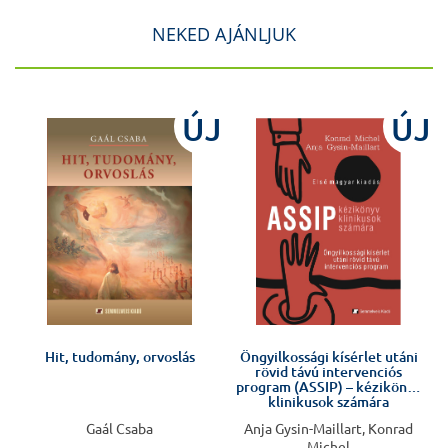
NEKED AJÁNLJUK
ÚJ
ÚJ
Hit, tudomány, orvoslás
Öngyilkossági kísérlet utáni
rövid távú intervenciós
program (ASSIP) – kézikönyv
klinikusok számára
Gaál Csaba
Anja Gysin-Maillart, Konrad
Michel