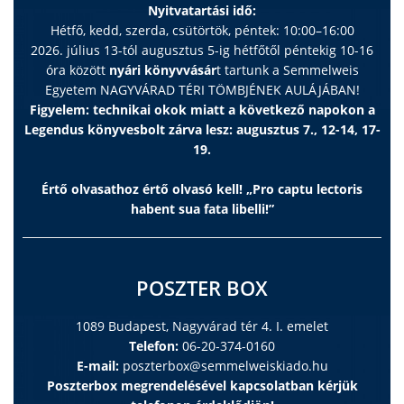
Nyitvatartási idő:
Hétfő, kedd, szerda, csütörtök, péntek: 10:00–16:00
2026. július 13-tól augusztus 5-ig hétfőtől péntekig 10-16
óra között
nyári könyvvásár
t tartunk a Semmelweis
Egyetem NAGYVÁRAD TÉRI TÖMBJÉNEK AULÁJÁBAN!
Figyelem: technikai okok miatt a következő napokon a
Legendus könyvesbolt zárva lesz: augusztus 7., 12-14, 17-
19.
Értő olvasathoz értő olvasó kell! „Pro captu lectoris
habent sua fata libelli!”
POSZTER BOX
1089 Budapest, Nagyvárad tér 4. I. emelet
Telefon:
06-20-374-0160
E-mail:
poszterbox@semmelweiskiado.hu
Poszterbox megrendelésével kapcsolatban kérjük