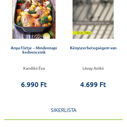
s
Anya főztje -- Mindennapi
Kényszerbetegségem van
kedvenceink
Kandikó Éva
Lévay Anikó
6.990 Ft
4.699 Ft
SIKERLISTA