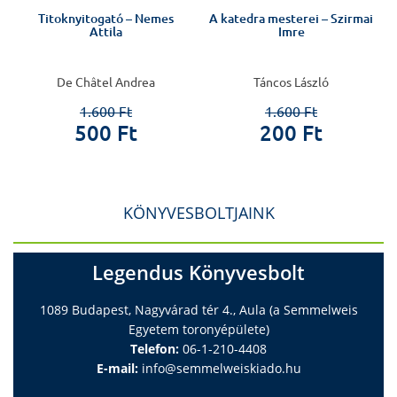
s
Titoknyitogató – Nemes
A katedra mesterei – Szirmai
Attila
Imre
De Châtel Andrea
Táncos László
1.600 Ft
1.600 Ft
500 Ft
200 Ft
KÖNYVESBOLTJAINK
Legendus Könyvesbolt
1089 Budapest, Nagyvárad tér 4., Aula (a Semmelweis
Egyetem toronyépülete)
Telefon:
06-1-210-4408
E-mail:
info@semmelweiskiado.hu