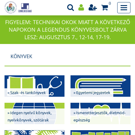
0
FIGYELEM: TECHNIKAI OKOK MIATT A KÖVETKEZŐ
NAPOKON A LEGENDUS KÖNYVESBOLT ZÁRVA
LESZ: AUGUSZTUS 7., 12-14, 17-19.
KÖNYVEK
» Szak- és tankönyvek
» Egyetemi jegyzetek
» Idegen nyelvű könyvek,
» Ismeretterjesztők, életmód-
nyelvkönyvek, szótárak
egészség