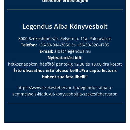
telefonon érdeklődjön!
Legendus Alba Könyvesbolt
8000 Székesfehérvár, Selyem u. 11a, Palotaváros
Telefon:
+36-30-944-3650 és +36-30-326-4705
E-mail:
alba@legendus.hu
Nyitvatartási idő:
hétköznapokon, hétfőtől péntekig 12.30 és 18.00 óra között
Értő olvasathoz értő olvasó kell! „Pro captu lectoris
habent sua fata libelli!”
https://www.szekesfehervar.hu/legendus-alba-a-
semmelweis-kiadu-uj-konyvesboltja-szekesfehervaron