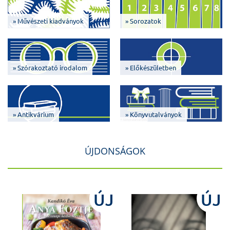
» Művészeti kiadványok
» Sorozatok
» Szórakoztató irodalom
» Előkészületben
» Antikvárium
» Könyvutalványok
ÚJDONSÁGOK
J
ÚJ
ÚJ