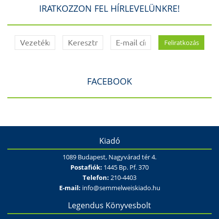
IRATKOZZON FEL HÍRLEVELÜNKRE!
FACEBOOK
Kiadó
1089 Budapest, Nagyvárad tér 4.
Postafiók:
1445 Bp. Pf. 370
Telefon:
210-4403
E-mail:
info@semmelweiskiado.hu
Legendus Könyvesbolt