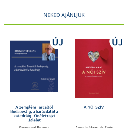
NEKED AJÁNLJUK
ÚJ
ÚJ
Előkészületben
A zempléni Tarcaltól
A NŐI SZÍV
Budapestig, a barázdától a
katedráig - Önéletrajzi
látlelet
Rozgonyi Ferenc
Angela Maas, dr. Soós