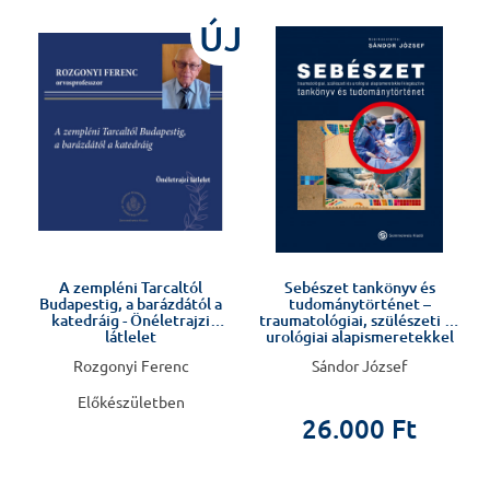
ÚJ
Előkészületben
A zempléni Tarcaltól
Sebészet tankönyv és
Budapestig, a barázdától a
tudománytörténet –
katedráig - Önéletrajzi
traumatológiai, szülészeti és
látlelet
urológiai alapismeretekkel
kiegészítve –
Rozgonyi Ferenc
Sándor József
Előkészületben
26.000 Ft