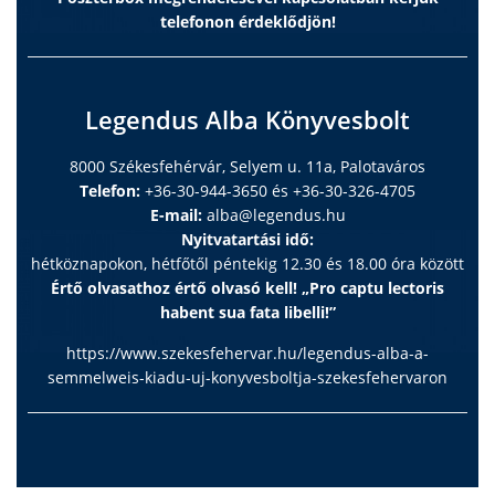
telefonon érdeklődjön!
Legendus Alba Könyvesbolt
8000 Székesfehérvár, Selyem u. 11a, Palotaváros
Telefon:
+36-30-944-3650 és +36-30-326-4705
E-mail:
alba@legendus.hu
Nyitvatartási idő:
hétköznapokon, hétfőtől péntekig 12.30 és 18.00 óra között
Értő olvasathoz értő olvasó kell! „Pro captu lectoris
habent sua fata libelli!”
https://www.szekesfehervar.hu/legendus-alba-a-
semmelweis-kiadu-uj-konyvesboltja-szekesfehervaron