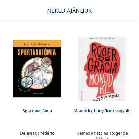
NEKED AJÁNLJUK
J
Sportanatómia
Mondd ki, hogy őrült vagyok!
Delavier, Frédéric
Nemes Krisztina, Roger de
Gràcia