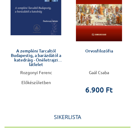
Előkészületben
l
A zempléni Tarcaltól
Orvosfilozófia
a
Budapestig, a barázdától a
katedráig - Önéletrajzi
látlelet
Rozgonyi Ferenc
Gaál Csaba
Előkészületben
6.900 Ft
SIKERLISTA