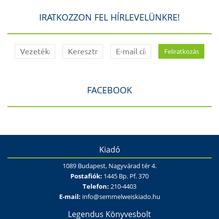
IRATKOZZON FEL HÍRLEVELÜNKRE!
FACEBOOK
Kiadó
1089 Budapest, Nagyvárad tér 4.
Postafiók:
1445 Bp. Pf. 370
Telefon:
210-4403
E-mail:
info@semmelweiskiado.hu
Legendus Könyvesbolt