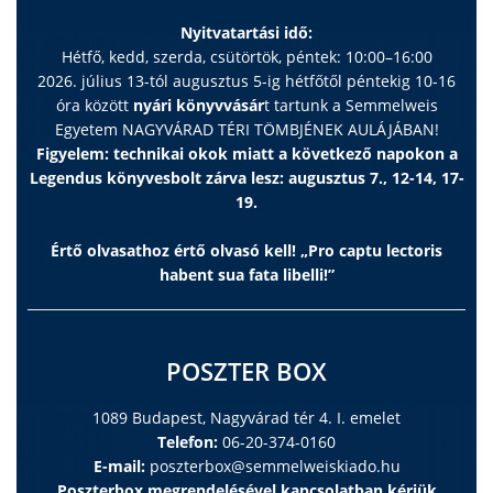
Nyitvatartási idő:
Hétfő, kedd, szerda, csütörtök, péntek: 10:00–16:00
2026. július 13-tól augusztus 5-ig hétfőtől péntekig 10-16
óra között
nyári könyvvásár
t tartunk a Semmelweis
Egyetem NAGYVÁRAD TÉRI TÖMBJÉNEK AULÁJÁBAN!
Figyelem: technikai okok miatt a következő napokon a
Legendus könyvesbolt zárva lesz: augusztus 7., 12-14, 17-
19.
Értő olvasathoz értő olvasó kell! „Pro captu lectoris
habent sua fata libelli!”
POSZTER BOX
1089 Budapest, Nagyvárad tér 4. I. emelet
Telefon:
06-20-374-0160
E-mail:
poszterbox@semmelweiskiado.hu
Poszterbox megrendelésével kapcsolatban kérjük