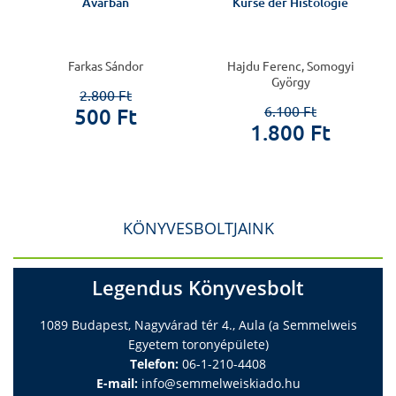
Avarban
Kurse der Histologie
r
Farkas Sándor
Hajdu Ferenc, Somogyi
György
2.800 Ft
6.100 Ft
500 Ft
1.800 Ft
KÖNYVESBOLTJAINK
Legendus Könyvesbolt
1089 Budapest, Nagyvárad tér 4., Aula (a Semmelweis
Egyetem toronyépülete)
Telefon:
06-1-210-4408
E-mail:
info@semmelweiskiado.hu