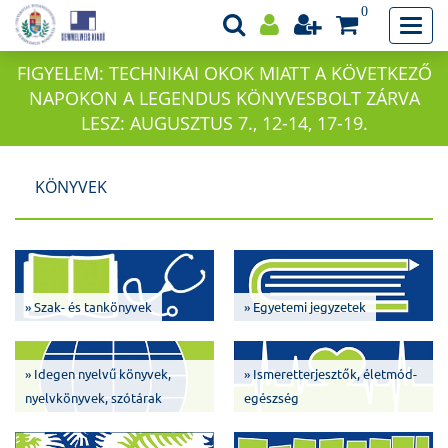
0
FIGYELEM: TECHNIKAI OKOK MIATT A KÖVETKEZŐ
NAPOKON A LEGENDUS KÖNYVESBOLT ZÁRVA
LESZ: AUGUSZTUS 7., 12-14, 17-19.
KÖNYVEK
» Szak- és tankönyvek
» Egyetemi jegyzetek
» Idegen nyelvű könyvek,
» Ismeretterjesztők, életmód-
nyelvkönyvek, szótárak
egészség