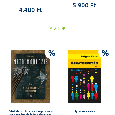
5.900 Ft
4.400 Ft
AKCIÓK
%
%
%
Metálmorfózis - Régi ötvös
Újratervezés