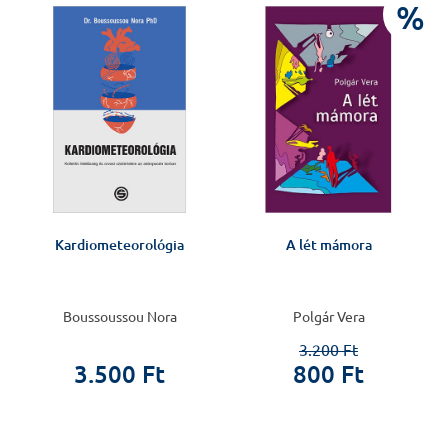
J
%
Kardiometeorológia
A lét mámora
Boussoussou Nora
Polgár Vera
3.200 Ft
3.500 Ft
800 Ft