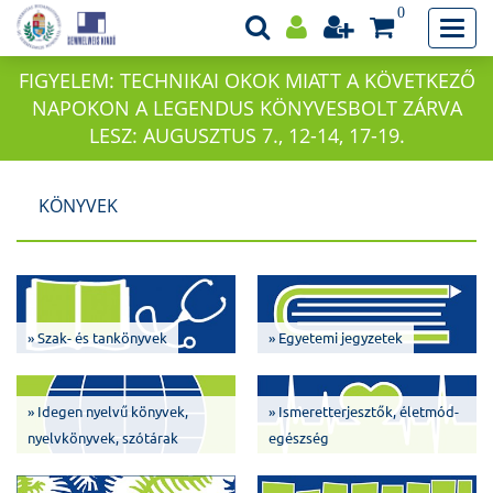
0
FIGYELEM: TECHNIKAI OKOK MIATT A KÖVETKEZŐ
NAPOKON A LEGENDUS KÖNYVESBOLT ZÁRVA
LESZ: AUGUSZTUS 7., 12-14, 17-19.
KÖNYVEK
» Szak- és tankönyvek
» Egyetemi jegyzetek
» Idegen nyelvű könyvek,
» Ismeretterjesztők, életmód-
nyelvkönyvek, szótárak
egészség