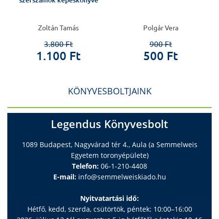
szerszámok képeskönyve
Zoltán Tamás
Polgár Vera
3.800 Ft
900 Ft
1.100 Ft
500 Ft
KÖNYVESBOLTJAINK
Legendus Könyvesbolt
1089 Budapest, Nagyvárad tér 4., Aula (a Semmelweis
Egyetem toronyépülete)
Telefon:
06-1-210-4408
E-mail:
info@semmelweiskiado.hu
Nyitvatartási idő:
Hétfő, kedd, szerda, csütörtök, péntek: 10:00–16:00