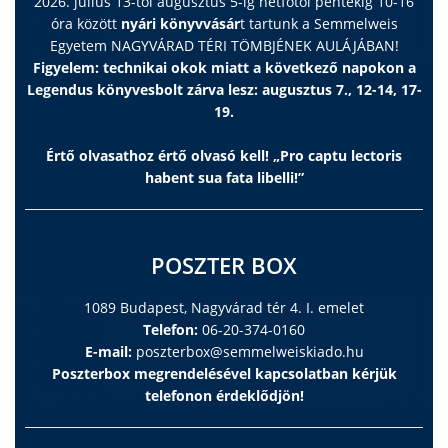
2026. július 13-tól augusztus 5-ig hétfőtől péntekig 10-16
óra között
nyári könyvvásár
t tartunk a Semmelweis
Egyetem NAGYVÁRAD TÉRI TÖMBJÉNEK AULÁJÁBAN!
Figyelem: technikai okok miatt a következő napokon a
Legendus könyvesbolt zárva lesz: augusztus 7., 12-14, 17-
19.
Értő olvasathoz értő olvasó kell! „Pro captu lectoris
habent sua fata libelli!”
POSZTER BOX
1089 Budapest, Nagyvárad tér 4. I. emelet
Telefon:
06-20-374-0160
E-mail:
poszterbox@semmelweiskiado.hu
Poszterbox megrendelésével kapcsolatban kérjük
telefonon érdeklődjön!