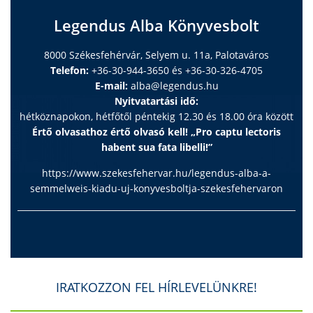
Legendus Alba Könyvesbolt
8000 Székesfehérvár, Selyem u. 11a, Palotaváros
Telefon:
+36-30-944-3650 és +36-30-326-4705
E-mail:
alba@legendus.hu
Nyitvatartási idő:
hétköznapokon, hétfőtől péntekig 12.30 és 18.00 óra között
Értő olvasathoz értő olvasó kell! „Pro captu lectoris
habent sua fata libelli!”
https://www.szekesfehervar.hu/legendus-alba-a-
semmelweis-kiadu-uj-konyvesboltja-szekesfehervaron
IRATKOZZON FEL HÍRLEVELÜNKRE!