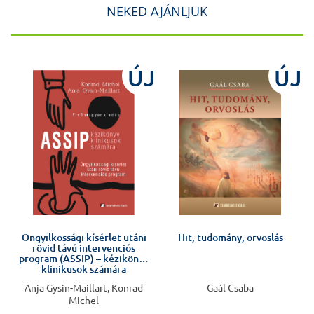
NEKED AJÁNLJUK
ÚJ
ÚJ
Öngyilkossági kísérlet utáni
Hit, tudomány, orvoslás
rövid távú intervenciós
program (ASSIP) – kézikönyv
klinikusok számára
Anja Gysin-Maillart, Konrad
Gaál Csaba
Michel