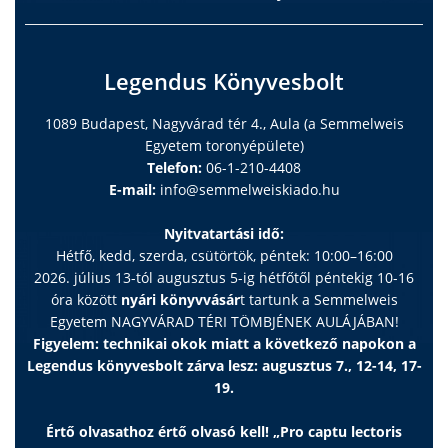
Legendus Könyvesbolt
1089 Budapest, Nagyvárad tér 4., Aula (a Semmelweis
Egyetem toronyépülete)
Telefon:
06-1-210-4408
E-mail:
info@semmelweiskiado.hu
Nyitvatartási idő:
Hétfő, kedd, szerda, csütörtök, péntek: 10:00–16:00
2026. július 13-tól augusztus 5-ig hétfőtől péntekig 10-16
óra között
nyári könyvvásár
t tartunk a Semmelweis
Egyetem NAGYVÁRAD TÉRI TÖMBJÉNEK AULÁJÁBAN!
Figyelem: technikai okok miatt a következő napokon a
Legendus könyvesbolt zárva lesz: augusztus 7., 12-14, 17-
19.
Értő olvasathoz értő olvasó kell! „Pro captu lectoris