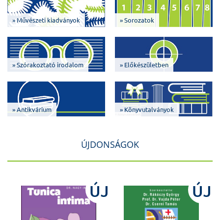
» Művészeti kiadványok
» Sorozatok
» Szórakoztató irodalom
» Előkészületben
» Antikvárium
» Könyvutalványok
ÚJDONSÁGOK
J
ÚJ
ÚJ