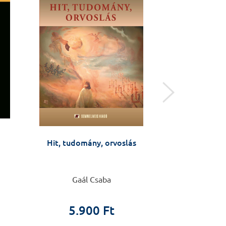
Hit, tudomány, orvoslás
Anyáktól anyák
Várandósság
változás az éle
készüljü
Gaál Csaba
Barbara Fale
5.900 Ft
4.9