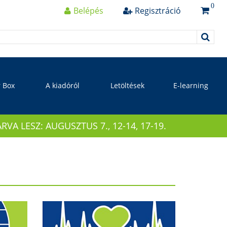
0
Belépés
Regisztráció
r Box
A kiadóról
Letöltések
E-learning
 LESZ: AUGUSZTUS 7., 12-14, 17-19.