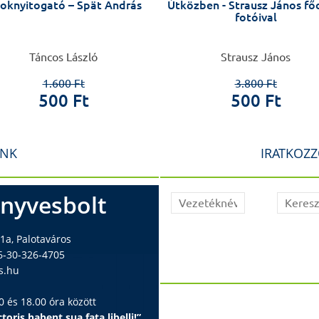
toknyitogató – Spät András
Útközben - Strausz János fő
fotóival
Táncos László
Strausz János
1.600 Ft
3.800 Ft
500 Ft
500 Ft
INK
IRATKOZZ
nyvesbolt
1a, Palotaváros
6-30-326-4705
s.hu
 és 18.00 óra között
toris habent sua fata libelli!”