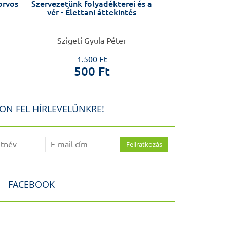
orvos
Szervezetünk folyadékterei és a
Népegészségt
vér - Élettani áttekintés
Szigeti Gyula Péter
Tomp
1.500 Ft
5.5
500 Ft
1.5
ON FEL HÍRLEVELÜNKRE!
FACEBOOK