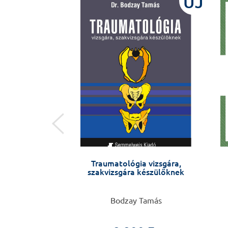
ÚJ
ÚJ
-- Mindennapi
Traumatológia vizsgára,
nceink
szakvizsgára készülőknek
kó Éva
Bodzay Tamás