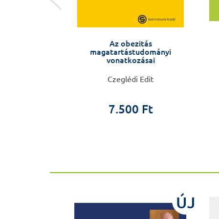
eddőségről - A
Az obezitás
tkeresés és a
magatartástudományi
 történetei
vonatkozásai
lla, Veronika
Czeglédi Edit
trova
7.500 Ft
0 Ft
ÚJ
ÚJ