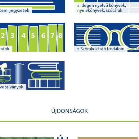
» Idegen nyelvű könyvek,
temi jegyzetek
nyelvkönyvek, szótárak
zatok
» Szórakoztató irodalom
vutalványok
ÚJDONSÁGOK