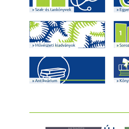
» Szak- és tankönyvek
» Egye
» Művészeti kiadványok
» Soro
» Antikvárium
» Köny