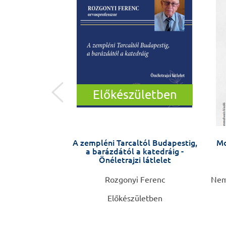
Előkészületben
 SZÍV
A zempléni Tarcaltól Budapestig,
Mo
a barázdától a katedráig -
Önéletrajzi látlelet
. Soós Krisztina
Rozgonyi Ferenc
Neme
Előkészületben
0 Ft