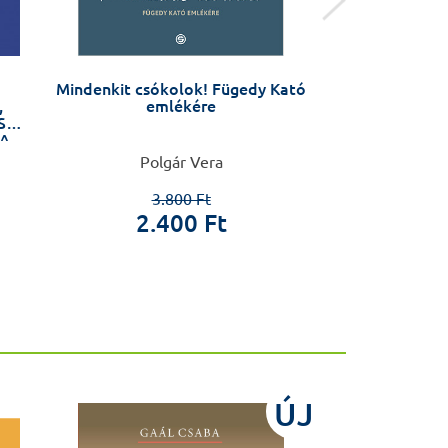
Mindenkit csókolok! Fügedy Kató
Gnatológia, 
,
emlékére
ki
S
A
Polgár Vera
Hermann Péte
An
3.800 Ft
2.400 Ft
16.0
ÚJ