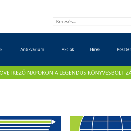
ok
Antikvárium
Akciók
Hírek
Poszte
KÖVETKEZŐ NAPOKON A LEGENDUS KÖNYVESBOLT ZÁRVA