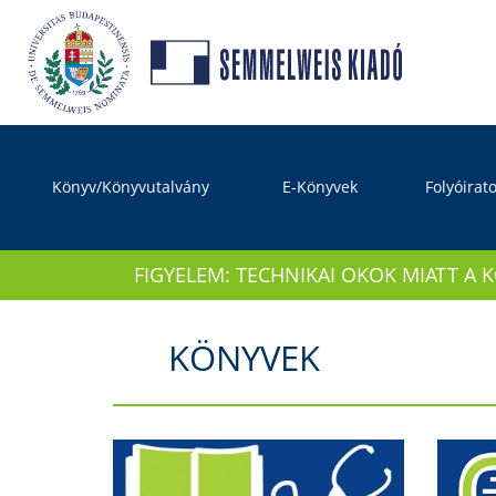
Könyv/Könyvutalvány
E-Könyvek
Folyóirat
FIGYELEM: TECHNIKAI OKOK MIATT A 
KÖNYVEK