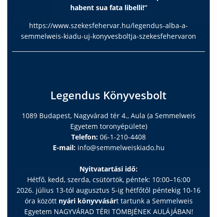
habent sua fata libelli!”
https://www.szekesfehervar.hu/legendus-alba-a-
semmelweis-kiadu-uj-konyvesboltja-szekesfehervaron
Legendus Könyvesbolt
1089 Budapest, Nagyvárad tér 4., Aula (a Semmelweis
Egyetem toronyépülete)
Telefon:
06-1-210-4408
E-mail:
info@semmelweiskiado.hu
Nyitvatartási idő:
Hétfő, kedd, szerda, csütörtök, péntek: 10:00–16:00
2026. július 13-tól augusztus 5-ig hétfőtől péntekig 10-16
óra között
nyári könyvvásár
t tartunk a Semmelweis
Egyetem NAGYVÁRAD TÉRI TÖMBJÉNEK AULÁJÁBAN!