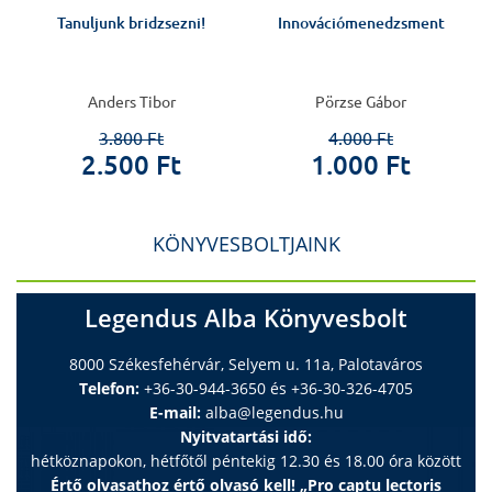
Tanuljunk bridzsezni!
Innovációmenedzsment
Anders Tibor
Pörzse Gábor
3.800 Ft
4.000 Ft
2.500 Ft
1.000 Ft
KÖNYVESBOLTJAINK
Legendus Alba Könyvesbolt
8000 Székesfehérvár, Selyem u. 11a, Palotaváros
Telefon:
+36-30-944-3650 és +36-30-326-4705
E-mail:
alba@legendus.hu
Nyitvatartási idő:
hétköznapokon, hétfőtől péntekig 12.30 és 18.00 óra között
Értő olvasathoz értő olvasó kell! „Pro captu lectoris