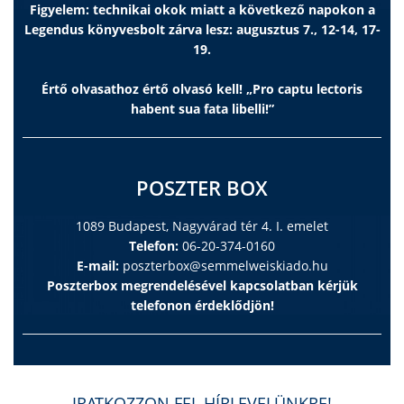
Figyelem: technikai okok miatt a következő napokon a
Legendus könyvesbolt zárva lesz: augusztus 7., 12-14, 17-
19.
Értő olvasathoz értő olvasó kell! „Pro captu lectoris
habent sua fata libelli!”
POSZTER BOX
1089 Budapest, Nagyvárad tér 4. I. emelet
Telefon:
06-20-374-0160
E-mail:
poszterbox@semmelweiskiado.hu
Poszterbox megrendelésével kapcsolatban kérjük
telefonon érdeklődjön!
IRATKOZZON FEL HÍRLEVELÜNKRE!