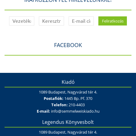
FACEBOOK
Kiadó
1089 Budapest, Nagyvárad tér 4.
Postafiók:
1445 Bp. Pf. 370
Telefon:
210-4403
E-mail:
info@semmelweiskiado.hu
Legendus Könyvesbolt
1089 Budapest, Nagyvárad tér 4.