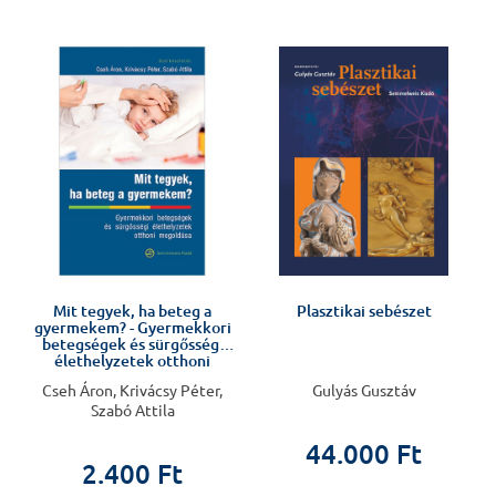
%
Mit tegyek, ha beteg a
Plasztikai sebészet
gyermekem? - Gyermekkori
betegségek és sürgősségi
élethelyzetek otthoni
megoldása
Cseh Áron, Krivácsy Péter,
Gulyás Gusztáv
Szabó Attila
44.000 Ft
2.400 Ft