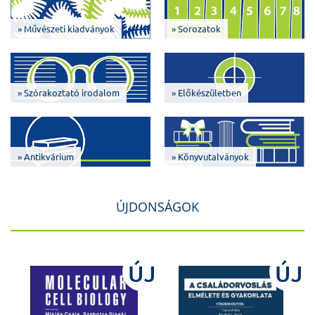
» Művészeti kiadványok
» Sorozatok
» Szórakoztató irodalom
» Előkészületben
» Antikvárium
» Könyvutalványok
ÚJDONSÁGOK
J
ÚJ
ÚJ