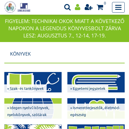
0
FIGYELEM: TECHNIKAI OKOK MIATT A KÖVETKEZŐ
NAPOKON A LEGENDUS KÖNYVESBOLT ZÁRVA
LESZ: AUGUSZTUS 7., 12-14, 17-19.
KÖNYVEK
» Szak- és tankönyvek
» Egyetemi jegyzetek
» Idegen nyelvű könyvek,
» Ismeretterjesztők, életmód-
nyelvkönyvek, szótárak
egészség