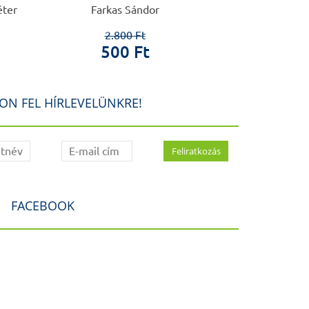
éter
Farkas Sándor
Táncos
2.800 Ft
1.6
500 Ft
20
ON FEL HÍRLEVELÜNKRE!
FACEBOOK