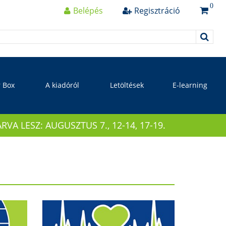
0
Belépés
Regisztráció
r Box
A kiadóról
Letöltések
E-learning
 LESZ: AUGUSZTUS 7., 12-14, 17-19.