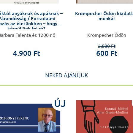
któl anyáknak és apáknak –
Krompecher Ödön kiadat
Várandósság / Forradalmi
munkái
ozás az életünkben – hogyan
készüljünk fel rá?
arbara Falenta és 1200 nő
Krompecher Ödön
2.800 Ft
4.900 Ft
600 Ft
NEKED AJÁNLJUK
ÚJ