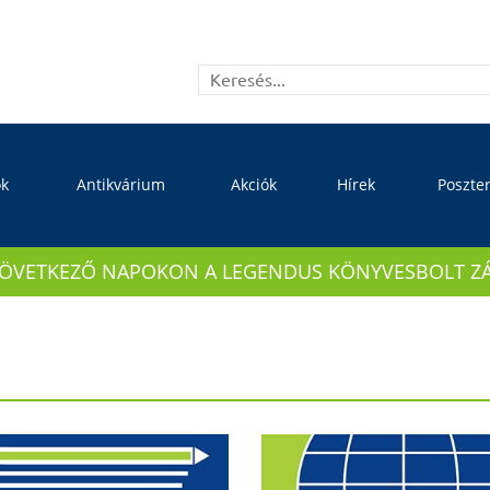
ok
Antikvárium
Akciók
Hírek
Poszte
KÖVETKEZŐ NAPOKON A LEGENDUS KÖNYVESBOLT ZÁRVA