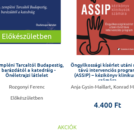
Előkészületben
mpléni Tarcaltól Budapestig,
Öngyilkossági kísérlet utáni 
 barázdától a katedráig -
távú intervenciós progr
Önéletrajzi látlelet
(ASSIP) – kézikönyv klinik
számára
Rozgonyi Ferenc
Anja Gysin-Maillart, Konrad M
Előkészületben
4.400 Ft
AKCIÓK