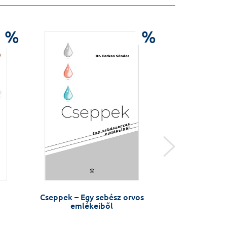
%
%
Cseppek – Egy sebész orvos
A katedra me
emlékeiből
Jó