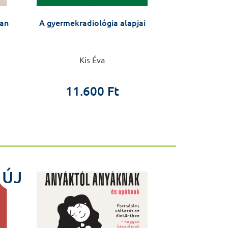
lan
A gyermekradiológia alapjai
Kórházak a
kórházak k
Kis Éva
Járay
4.0
11.600 Ft
1.8
ÚJ