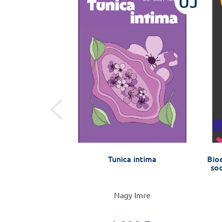
ÚJ
ÚJ
t – zsebkönyv
Tunica intima
Bioe
zülőknek, 2.
soc
tt kiadás
Veronika
Nagy Imre