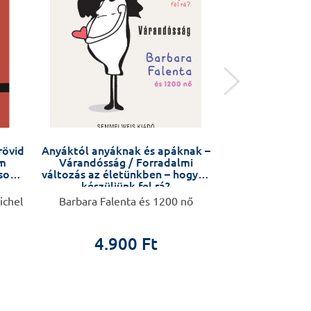
rövid
Anyáktól anyáknak és apáknak –
Sporta
am
Várandósság / Forradalmi
usok
változás az életünkben – hogyan
készüljünk fel rá?
ichel
Barbara Falenta és 1200 nő
Delavier
4.900 Ft
8.9