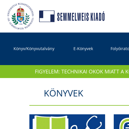
Könyv/Könyvutalvány
E-Könyvek
Folyóirat
FIGYELEM: TECHNIKAI OKOK MIATT A 
KÖNYVEK