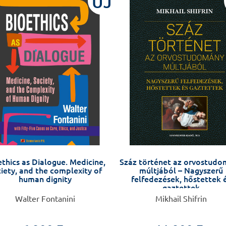
ÚJ
thics as Dialogue. Medicine,
Száz történet az orvostud
iety, and the complexity of
múltjából – Nagyszerű
human dignity
felfedezések, hőstettek 
gaztettek
Walter Fontanini
Mikhail Shifrin