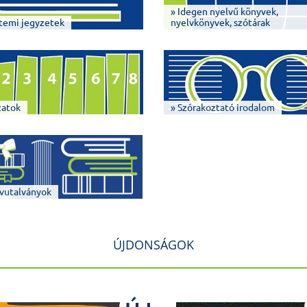
» Idegen nyelvű könyvek,
temi jegyzetek
nyelvkönyvek, szótárak
zatok
» Szórakoztató irodalom
vutalványok
ÚJDONSÁGOK