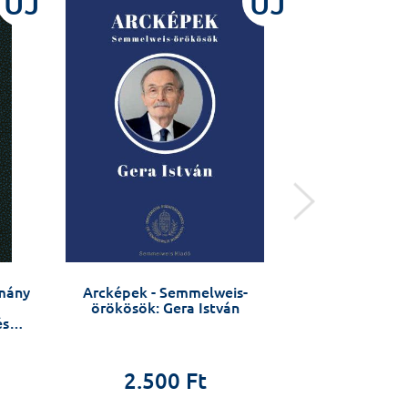
ÚJ
ÚJ
omány
Arcképek - Semmelweis-
Kardiológia
örökösök: Gera István
(szak)vizsgára
és
ki
Szeged
2.500 Ft