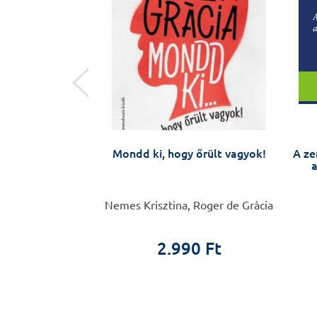
 SZÍV
Mondd ki, hogy őrült vagyok!
A ze
a
. Soós Krisztina
Nemes Krisztina, Roger de Gràcia
0 Ft
2.990 Ft