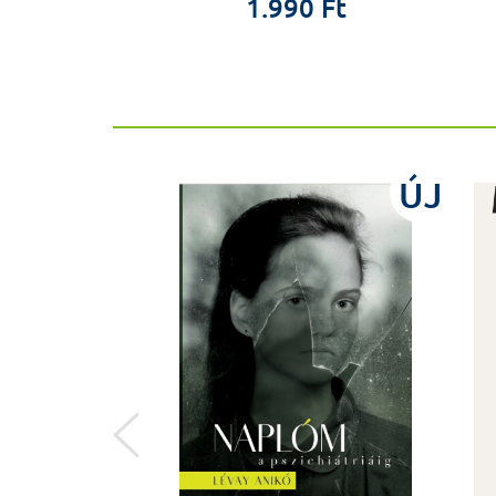
0 Ft
1.990 Ft
%
ÚJ