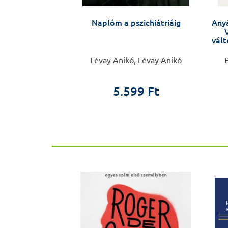
kép az első
Naplóm a pszichiátriáig
Anyá
 történetéről +
léklet
vált
 Róbert
Lévay Anikó, Lévay Anikó
B
0 Ft
 Ft
5.599 Ft
ÚJ