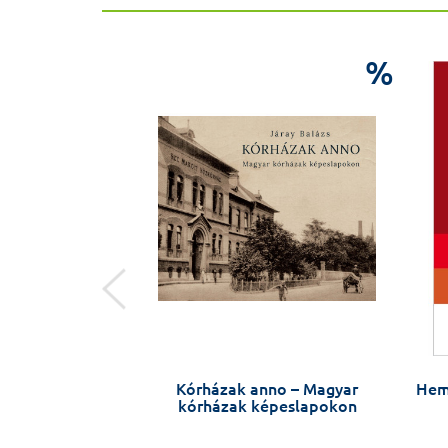
%
%
 – Nász István
Kórházak anno – Magyar
Hem
kórházak képeslapokon