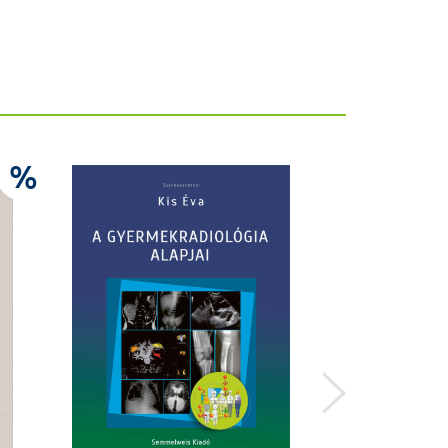
6.9
%