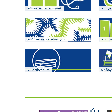
» Szak- és tankönyvek
» Egye
» Művészeti kiadványok
» Soro
» Antikvárium
» Köny