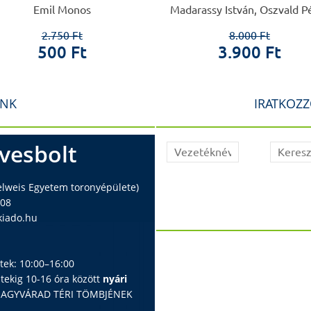
Emil Monos
Madarassy István, Oszvald P
2.750 Ft
8.000 Ft
500 Ft
3.900 Ft
INK
IRATKOZZ
vesbolt
elweis Egyetem toronyépülete)
408
iado.hu
ntek: 10:00–16:00
ntekig 10-16 óra között
nyári
 NAGYVÁRAD TÉRI TÖMBJÉNEK