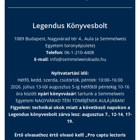
Legendus Könyvesbolt
1089 Budapest, Nagyvárad tér 4., Aula (a Semmelweis
Egyetem toronyépülete)
Telefon:
06-1-210-4408
E-mail:
info@semmelweiskiado.hu
Nyitvatartási idő:
Hétfő, kedd, szerda, csütörtök, péntek: 10:00–16:00
2026. július 13-tól augusztus 5-ig hétfőtől péntekig 10-16
óra között
nyári könyvvásár
t tartunk a Semmelweis
Egyetem NAGYVÁRAD TÉRI TÖMBJÉNEK AULÁJÁBAN!
Figyelem: technikai okok miatt a következő napokon a
Legendus könyvesbolt zárva lesz: augusztus 7., 12-14, 17-
19.
Értő olvasathoz értő olvasó kell! „Pro captu lectoris