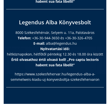
habent sua fata libelli!”
Legendus Alba Könyvesbolt
8000 Székesfehérvár, Selyem u. 11a, Palotaváros
Telefon:
+36-30-944-3650 és +36-30-326-4705
E-mail:
alba@legendus.hu
Nyitvatartási idő:
hétköznapokon, hétfőtől péntekig 12.30 és 18.00 óra között
Értő olvasathoz értő olvasó kell! „Pro captu lectoris
habent sua fata libelli!”
https://www.szekesfehervar.hu/legendus-alba-a-
semmelweis-kiadu-uj-konyvesboltja-szekesfehervaron