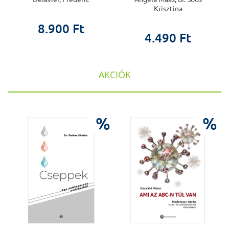
Krisztina
8.900 Ft
4.490 Ft
AKCIÓK
%
%
%