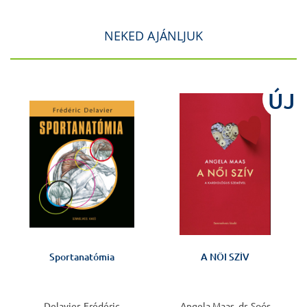
NEKED AJÁNLJUK
J
ÚJ
Sportanatómia
A NŐI SZÍV
Delavier, Frédéric
Angela Maas, dr. Soós