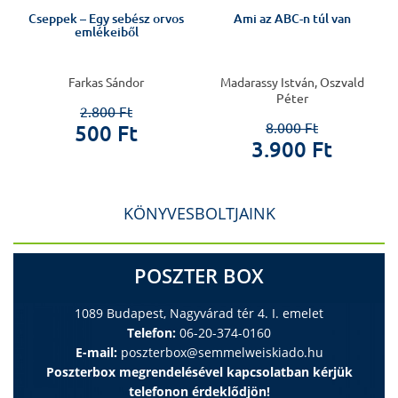
Cseppek – Egy sebész orvos
Ami az ABC-n túl van
emlékeiből
,
Farkas Sándor
Madarassy István, Oszvald
Péter
2.800 Ft
8.000 Ft
500 Ft
3.900 Ft
KÖNYVESBOLTJAINK
POSZTER BOX
1089 Budapest, Nagyvárad tér 4. I. emelet
Telefon:
06-20-374-0160
E-mail:
poszterbox@semmelweiskiado.hu
Poszterbox megrendelésével kapcsolatban kérjük
telefonon érdeklődjön!