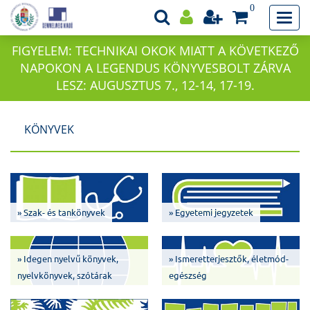
0
FIGYELEM: TECHNIKAI OKOK MIATT A KÖVETKEZŐ
NAPOKON A LEGENDUS KÖNYVESBOLT ZÁRVA
LESZ: AUGUSZTUS 7., 12-14, 17-19.
KÖNYVEK
» Szak- és tankönyvek
» Egyetemi jegyzetek
» Idegen nyelvű könyvek,
» Ismeretterjesztők, életmód-
nyelvkönyvek, szótárak
egészség