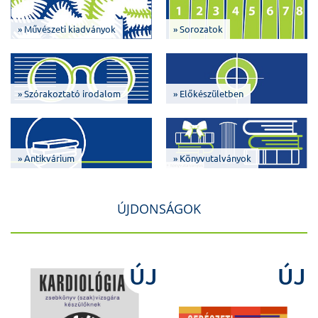
» Művészeti kiadványok
» Sorozatok
» Szórakoztató irodalom
» Előkészületben
» Antikvárium
» Könyvutalványok
ÚJDONSÁGOK
J
ÚJ
ÚJ