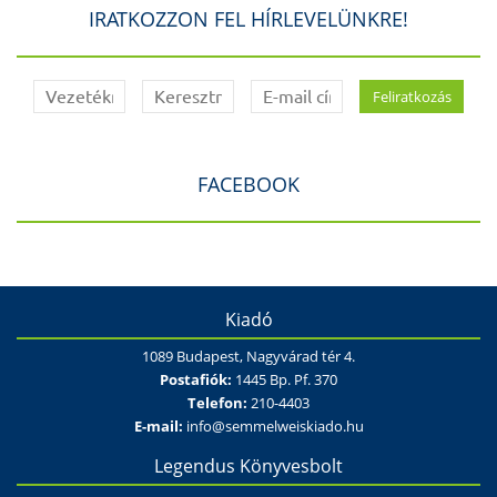
IRATKOZZON FEL HÍRLEVELÜNKRE!
FACEBOOK
Kiadó
1089 Budapest, Nagyvárad tér 4.
Postafiók:
1445 Bp. Pf. 370
Telefon:
210-4403
E-mail:
info@semmelweiskiado.hu
Legendus Könyvesbolt