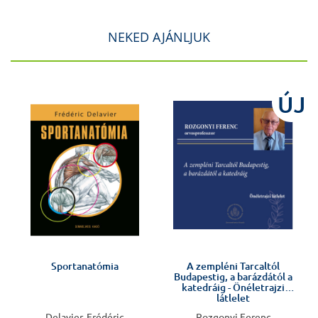
NEKED AJÁNLJUK
ÚJ
Előkészületben
Sportanatómia
A zempléni Tarcaltól
Budapestig, a barázdától a
katedráig - Önéletrajzi
látlelet
Delavier, Frédéric
Rozgonyi Ferenc