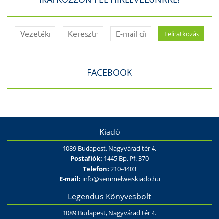
FACEBOOK
Kiadó
1089 Budapest, Nagyvárad tér 4.
Postafiók:
1445 Bp. Pf. 370
Telefon:
210-4403
E-mail:
info@semmelweiskiado.hu
Legendus Könyvesbolt
1089 Budapest, Nagyvárad tér 4.