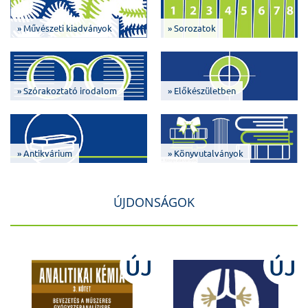
» Művészeti kiadványok
» Sorozatok
» Szórakoztató irodalom
» Előkészületben
» Antikvárium
» Könyvutalványok
ÚJDONSÁGOK
J
ÚJ
ÚJ