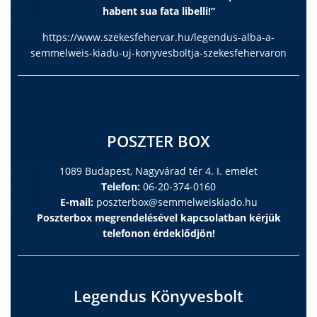
habent sua fata libelli!”
https://www.szekesfehervar.hu/legendus-alba-a-
semmelweis-kiadu-uj-konyvesboltja-szekesfehervaron
POSZTER BOX
1089 Budapest, Nagyvárad tér 4. I. emelet
Telefon:
06-20-374-0160
E-mail:
poszterbox@semmelweiskiado.hu
Poszterbox megrendelésével kapcsolatban kérjük
telefonon érdeklődjön!
Legendus Könyvesbolt