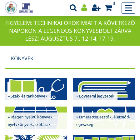
0
FIGYELEM: TECHNIKAI OKOK MIATT A KÖVETKEZŐ
NAPOKON A LEGENDUS KÖNYVESBOLT ZÁRVA
LESZ: AUGUSZTUS 7., 12-14, 17-19.
KÖNYVEK
» Szak- és tankönyvek
» Egyetemi jegyzetek
» Idegen nyelvű könyvek,
» Ismeretterjesztők, életmód-
nyelvkönyvek, szótárak
egészség