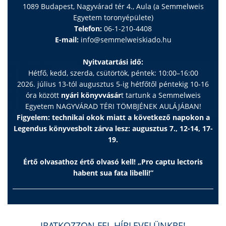
1089 Budapest, Nagyvárad tér 4., Aula (a Semmelweis
Egyetem toronyépülete)
Telefon:
06-1-210-4408
E-mail:
info@semmelweiskiado.hu
Nyitvatartási idő:
Hétfő, kedd, szerda, csütörtök, péntek: 10:00–16:00
2026. július 13-tól augusztus 5-ig hétfőtől péntekig 10-16
óra között
nyári könyvvásár
t tartunk a Semmelweis
Egyetem NAGYVÁRAD TÉRI TÖMBJÉNEK AULÁJÁBAN!
Figyelem: technikai okok miatt a következő napokon a
Legendus könyvesbolt zárva lesz: augusztus 7., 12-14, 17-
19.
Értő olvasathoz értő olvasó kell! „Pro captu lectoris
habent sua fata libelli!”
IRATKOZZON FEL HÍRLEVELÜNKRE!