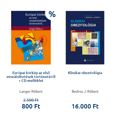
%
%
Európai körkép az első
Klinikai obezitológia
veseátültetések történetéről
+ CD-melléklet
Langer Róbert
Bedros J. Róbert
2.500 Ft
800 Ft
16.000 Ft