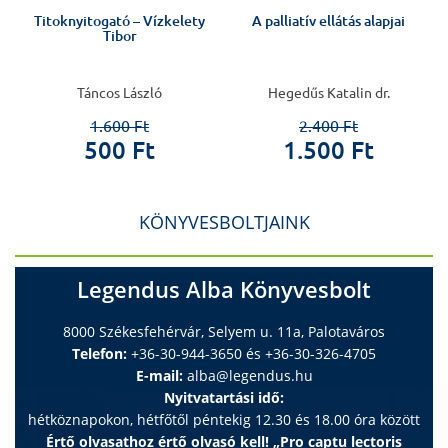
Titoknyitogató – Vízkelety
A palliatív ellátás alapjai
Tibor
Táncos László
Hegedűs Katalin dr.
1.600 Ft
2.400 Ft
500 Ft
1.500 Ft
KÖNYVESBOLTJAINK
Legendus Alba Könyvesbolt
8000 Székesfehérvár, Selyem u. 11a, Palotaváros
Telefon:
+36-30-944-3650 és +36-30-326-4705
E-mail:
alba@legendus.hu
Nyitvatartási idő:
hétköznapokon, hétfőtől péntekig 12.30 és 18.00 óra között
Értő olvasathoz értő olvasó kell! „Pro captu lectoris