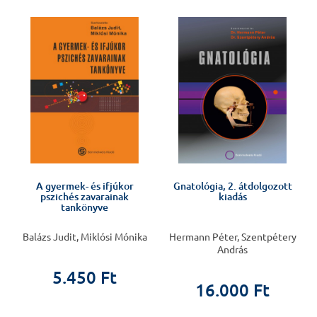
J
A gyermek- és ifjúkor
Gnatológia, 2. átdolgozott
pszichés zavarainak
kiadás
tankönyve
Balázs Judit, Miklósi Mónika
Hermann Péter, Szentpétery
András
5.450 Ft
16.000 Ft