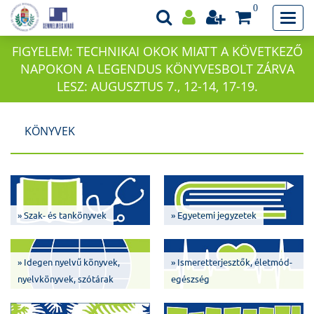
0
FIGYELEM: TECHNIKAI OKOK MIATT A KÖVETKEZŐ
NAPOKON A LEGENDUS KÖNYVESBOLT ZÁRVA
LESZ: AUGUSZTUS 7., 12-14, 17-19.
KÖNYVEK
» Szak- és tankönyvek
» Egyetemi jegyzetek
» Idegen nyelvű könyvek,
» Ismeretterjesztők, életmód-
nyelvkönyvek, szótárak
egészség