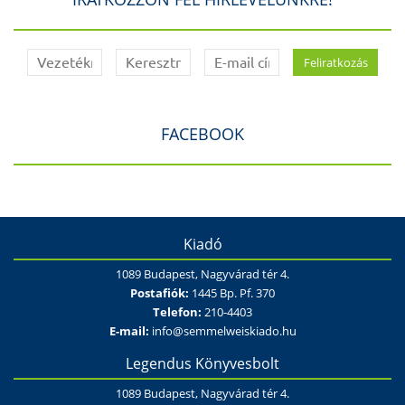
FACEBOOK
Kiadó
1089 Budapest, Nagyvárad tér 4.
Postafiók:
1445 Bp. Pf. 370
Telefon:
210-4403
E-mail:
info@semmelweiskiado.hu
Legendus Könyvesbolt
1089 Budapest, Nagyvárad tér 4.