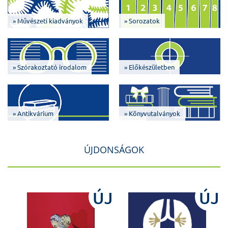
» Művészeti kiadványok
» Sorozatok
» Szórakoztató irodalom
» Előkészületben
» Antikvárium
» Könyvutalványok
ÚJDONSÁGOK
J
ÚJ
ÚJ