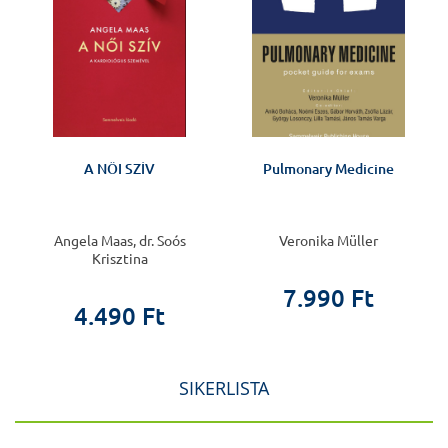
l
A NŐI SZÍV
Pulmonary Medicine
a
Angela Maas, dr. Soós
Veronika Müller
Krisztina
7.990 Ft
4.490 Ft
SIKERLISTA