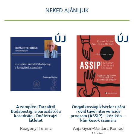
NEKED AJÁNLJUK
J
ÚJ
ÚJ
Előkészületben
A zempléni Tarcaltól
Öngyilkossági kísérlet utáni
Budapestig, a barázdától a
rövid távú intervenciós
katedráig - Önéletrajzi
program (ASSIP) – kézikönyv
látlelet
klinikusok számára
Rozgonyi Ferenc
Anja Gysin-Maillart, Konrad
Michel