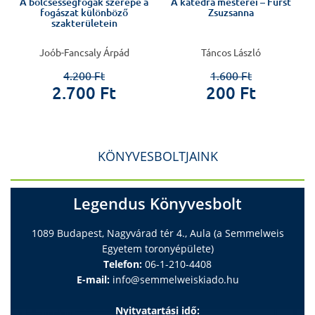
A bölcsességfogak szerepe a
A katedra mesterei – Fürst
fogászat különböző
Zsuzsanna
szakterületein
Joób-Fancsaly Árpád
Táncos László
4.200 Ft
1.600 Ft
2.700 Ft
200 Ft
KÖNYVESBOLTJAINK
Legendus Könyvesbolt
1089 Budapest, Nagyvárad tér 4., Aula (a Semmelweis
Egyetem toronyépülete)
Telefon:
06-1-210-4408
E-mail:
info@semmelweiskiado.hu
Nyitvatartási idő: