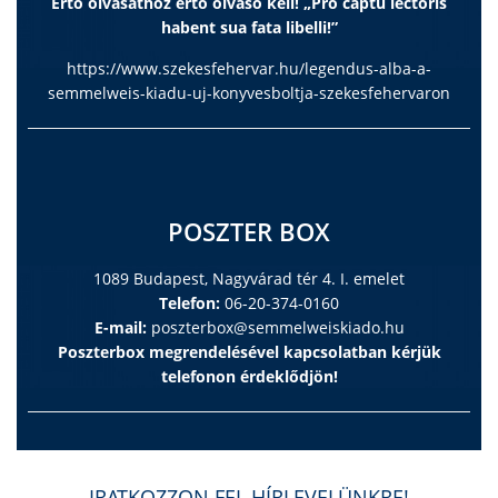
Értő olvasathoz értő olvasó kell! „Pro captu lectoris
habent sua fata libelli!”
https://www.szekesfehervar.hu/legendus-alba-a-
semmelweis-kiadu-uj-konyvesboltja-szekesfehervaron
POSZTER BOX
1089 Budapest, Nagyvárad tér 4. I. emelet
Telefon:
06-20-374-0160
E-mail:
poszterbox@semmelweiskiado.hu
Poszterbox megrendelésével kapcsolatban kérjük
telefonon érdeklődjön!
IRATKOZZON FEL HÍRLEVELÜNKRE!