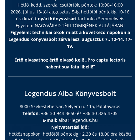
Hétfő, kedd, szerda, csütörtök, péntek: 10:00–16:00
2026. július 13-tól augusztus 5-ig hétfőtől péntekig 10-16
óra között
nyári könyvvásár
t tartunk a Semmelweis
Egyetem NAGYVÁRAD TÉRI TÖMBJÉNEK AULÁJÁBAN!
Figyelem: technikai okok miatt a következő napokon a
Legendus könyvesbolt zárva lesz: augusztus 7., 12-14, 17-
19.
Értő olvasathoz értő olvasó kell! „Pro captu lectoris
habent sua fata libelli!”
Legendus Alba Könyvesbolt
8000 Székesfehérvár, Selyem u. 11a, Palotaváros
Telefon:
+36-30-944-3650 és +36-30-326-4705
E-mail:
alba@legendus.hu
Nyitvatartási idő:
hétköznapokon, hétfőtől péntekig 12.30 és 18.00 óra között