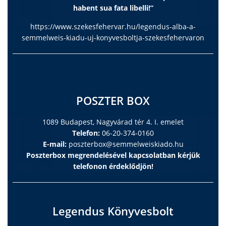
habent sua fata libelli!”
https://www.szekesfehervar.hu/legendus-alba-a-
semmelweis-kiadu-uj-konyvesboltja-szekesfehervaron
POSZTER BOX
1089 Budapest, Nagyvárad tér 4. I. emelet
Telefon:
06-20-374-0160
E-mail:
poszterbox@semmelweiskiado.hu
Poszterbox megrendelésével kapcsolatban kérjük
telefonon érdeklődjön!
Legendus Könyvesbolt