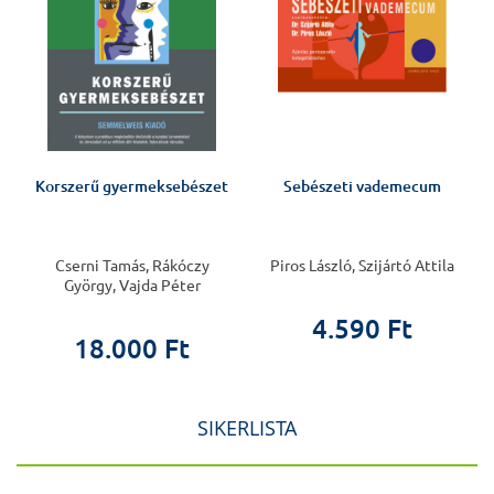
v
Korszerű gyermeksebészet
Sebészeti vademecum
Cserni Tamás, Rákóczy
Piros László, Szijártó Attila
György, Vajda Péter
4.590 Ft
18.000 Ft
SIKERLISTA