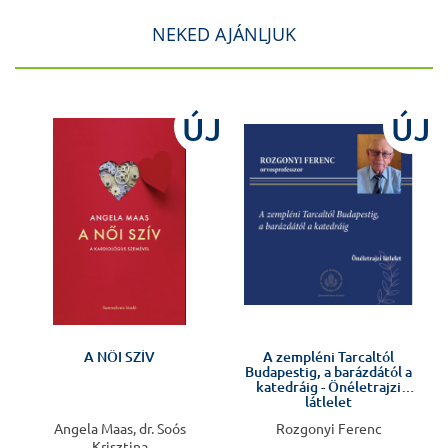
NEKED AJÁNLJUK
J
ÚJ
ÚJ
Előkészületben
A NŐI SZÍV
A zempléni Tarcaltól
Budapestig, a barázdától a
katedráig - Önéletrajzi
látlelet
Angela Maas, dr. Soós
Rozgonyi Ferenc
Krisztina