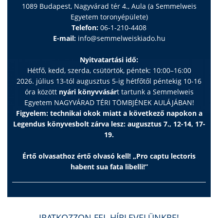
1089 Budapest, Nagyvárad tér 4., Aula (a Semmelweis
Egyetem toronyépülete)
Telefon:
06-1-210-4408
E-mail:
info@semmelweiskiado.hu
Nyitvatartási idő:
Hétfő, kedd, szerda, csütörtök, péntek: 10:00–16:00
2026. július 13-tól augusztus 5-ig hétfőtől péntekig 10-16
óra között
nyári könyvvásár
t tartunk a Semmelweis
Egyetem NAGYVÁRAD TÉRI TÖMBJÉNEK AULÁJÁBAN!
Figyelem: technikai okok miatt a következő napokon a
Legendus könyvesbolt zárva lesz: augusztus 7., 12-14, 17-
19.
Értő olvasathoz értő olvasó kell! „Pro captu lectoris
habent sua fata libelli!”
IRATKOZZON FEL HÍRLEVELÜNKRE!