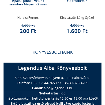
Apáink jönnek velünk
Elektrokémia
szembe – Magyar Kálmán
Herzka Ferenc
Kiss László, Láng Győző
1.600 Ft
4.000 Ft
200 Ft
1.600 Ft
KÖNYVESBOLTJAINK
Legendus Alba Könyvesbolt
8000 Székesfehérvár, Selyem u. 11a, Palotaváros
Telefon:
+36-30-944-3650 és +36-30-326-4705
E-mail:
alba@legendus.hu
Nyitvatartási idő:
hétköznapokon, hétfőtől péntekig 12.30 és 18.00 óra között
Értő olvasathoz értő olvasó kell! „Pro captu lectoris