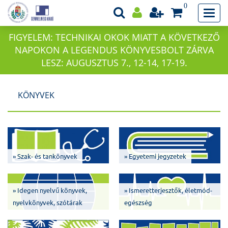
0
FIGYELEM: TECHNIKAI OKOK MIATT A KÖVETKEZŐ
NAPOKON A LEGENDUS KÖNYVESBOLT ZÁRVA
LESZ: AUGUSZTUS 7., 12-14, 17-19.
KÖNYVEK
» Szak- és tankönyvek
» Egyetemi jegyzetek
» Idegen nyelvű könyvek,
» Ismeretterjesztők, életmód-
nyelvkönyvek, szótárak
egészség