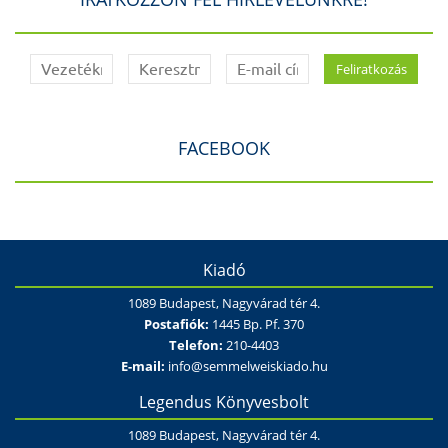
FACEBOOK
Kiadó
1089 Budapest, Nagyvárad tér 4.
Postafiók:
1445 Bp. Pf. 370
Telefon:
210-4403
E-mail:
info@semmelweiskiado.hu
Legendus Könyvesbolt
1089 Budapest, Nagyvárad tér 4.