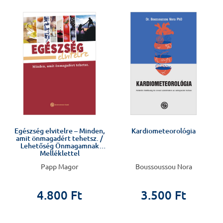
J
Egészség elvitelre – Minden,
Kardiometeorológia
amit önmagadért tehetsz. /
Lehetőség Önmagamnak
Melléklettel
Papp Magor
Boussoussou Nora
4.800 Ft
3.500 Ft