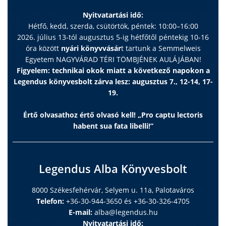
Nyitvatartási idő:
Hétfő, kedd, szerda, csütörtök, péntek: 10:00–16:00
2026. július 13-tól augusztus 5-ig hétfőtől péntekig 10-16
óra között
nyári könyvvásár
t tartunk a Semmelweis
Egyetem NAGYVÁRAD TÉRI TÖMBJÉNEK AULÁJÁBAN!
Figyelem: technikai okok miatt a következő napokon a
Legendus könyvesbolt zárva lesz: augusztus 7., 12-14, 17-
19.
Értő olvasathoz értő olvasó kell! „Pro captu lectoris
habent sua fata libelli!”
Legendus Alba Könyvesbolt
8000 Székesfehérvár, Selyem u. 11a, Palotaváros
Telefon:
+36-30-944-3650 és +36-30-326-4705
E-mail:
alba@legendus.hu
Nyitvatartási idő: