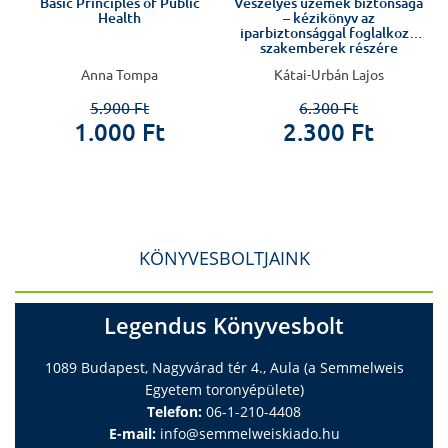
Basic Principles of Public
Veszélyes üzemek biztonsága
Health
– kézikönyv az
iparbiztonsággal foglalkozó
szakemberek részére
Anna Tompa
Kátai-Urbán Lajos
5.900 Ft
6.300 Ft
1.000 Ft
2.300 Ft
KÖNYVESBOLTJAINK
Legendus Könyvesbolt
1089 Budapest, Nagyvárad tér 4., Aula (a Semmelweis
Egyetem toronyépülete)
Telefon:
06-1-210-4408
E-mail:
info@semmelweiskiado.hu