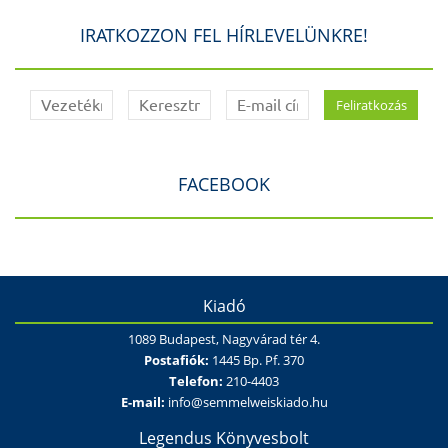
IRATKOZZON FEL HÍRLEVELÜNKRE!
FACEBOOK
Kiadó
1089 Budapest, Nagyvárad tér 4.
Postafiók:
1445 Bp. Pf. 370
Telefon:
210-4403
E-mail:
info@semmelweiskiado.hu
Legendus Könyvesbolt