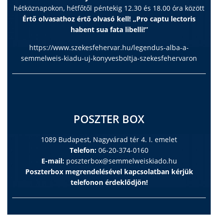
hétköznapokon, hétfőtől péntekig 12.30 és 18.00 óra között
Értő olvasathoz értő olvasó kell! „Pro captu lectoris
habent sua fata libelli!”
https://www.szekesfehervar.hu/legendus-alba-a-
semmelweis-kiadu-uj-konyvesboltja-szekesfehervaron
POSZTER BOX
1089 Budapest, Nagyvárad tér 4. I. emelet
Telefon:
06-20-374-0160
E-mail:
poszterbox@semmelweiskiado.hu
Poszterbox megrendelésével kapcsolatban kérjük
telefonon érdeklődjön!