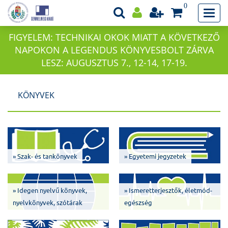
0
FIGYELEM: TECHNIKAI OKOK MIATT A KÖVETKEZŐ
NAPOKON A LEGENDUS KÖNYVESBOLT ZÁRVA
LESZ: AUGUSZTUS 7., 12-14, 17-19.
KÖNYVEK
» Szak- és tankönyvek
» Egyetemi jegyzetek
» Idegen nyelvű könyvek,
» Ismeretterjesztők, életmód-
nyelvkönyvek, szótárak
egészség