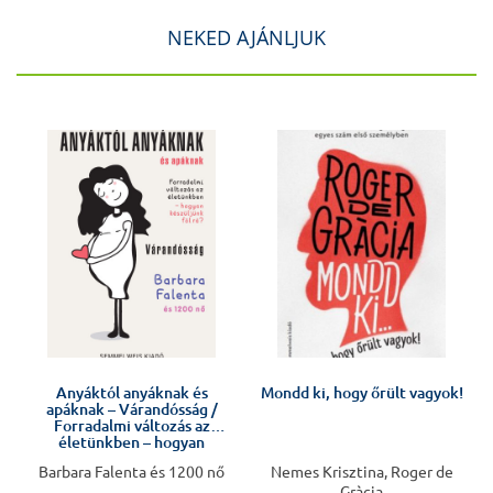
NEKED AJÁNLJUK
J
Anyáktól anyáknak és
Mondd ki, hogy őrült vagyok!
apáknak – Várandósság /
Forradalmi változás az
életünkben – hogyan
készüljünk fel rá?
Barbara Falenta és 1200 nő
Nemes Krisztina, Roger de
Gràcia