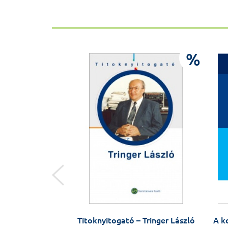
%
%
velünk szembe –
Titoknyitogató – Tringer László
A k