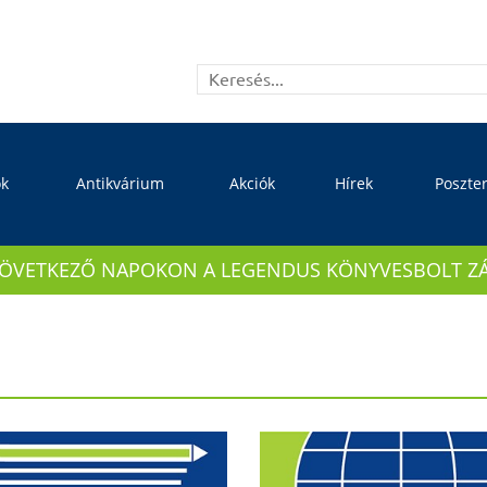
ok
Antikvárium
Akciók
Hírek
Poszte
KÖVETKEZŐ NAPOKON A LEGENDUS KÖNYVESBOLT ZÁRVA