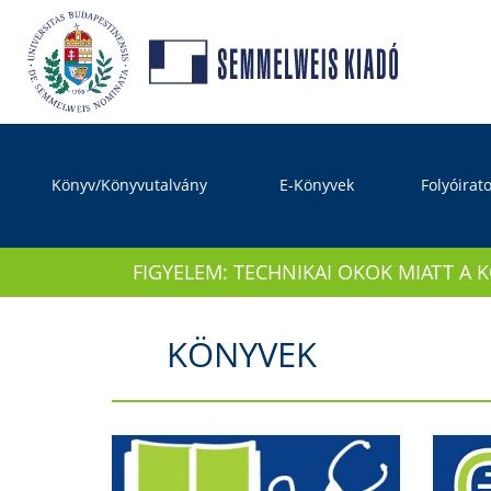
Könyv/Könyvutalvány
E-Könyvek
Folyóirat
FIGYELEM: TECHNIKAI OKOK MIATT A 
KÖNYVEK