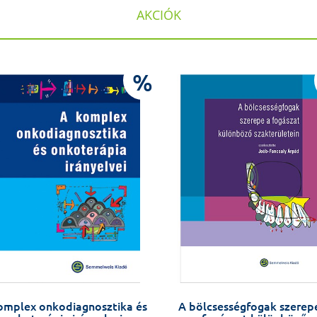
AKCIÓK
%
omplex onkodiagnosztika és
A bölcsességfogak szerep