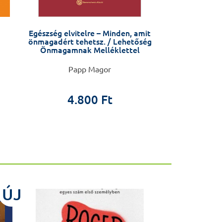
Egészség elvitelre – Minden, amit
Kórházak a
önmagadért tehetsz. / Lehetőség
kórházak k
Önmagamnak Melléklettel
Papp Magor
Járay
4.0
4.800 Ft
1.8
ÚJ