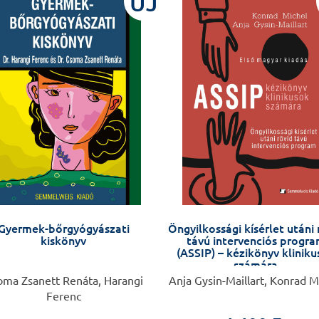
ÚJ
Gyermek-bőrgyógyászati
Öngyilkossági kísérlet utáni 
kiskönyv
távú intervenciós progr
(ASSIP) – kézikönyv klinik
számára
oma Zsanett Renáta, Harangi
Anja Gysin-Maillart, Konrad M
Ferenc