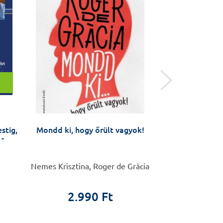
stig,
Mondd ki, hogy őrült vagyok!
Öngyilkossági kí
 -
távú interve
(ASSIP) – kézi
szá
Nemes Krisztina, Roger de Gràcia
Anja Gysin-Maill
2.990 Ft
4.4