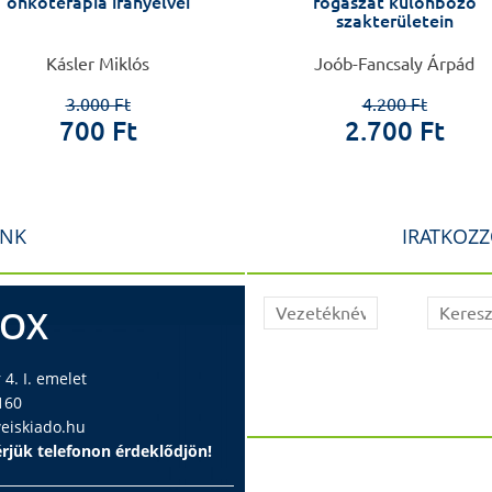
onkoterápia irányelvei
fogászat különböző
szakterületein
Kásler Miklós
Joób-Fancsaly Árpád
3.000 Ft
4.200 Ft
700 Ft
2.700 Ft
INK
IRATKOZZ
BOX
4. I. emelet
160
iskiado.hu
rjük telefonon érdeklődjön!