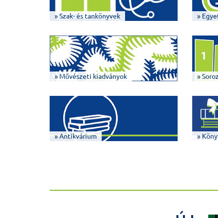
» Szak- és tankönyvek
» Egye
» Művészeti kiadványok
» Soro
» Antikvárium
» Köny