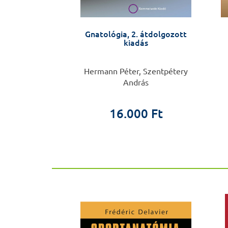
ti staféta
Gnatológia, 2. átdolgozott
kiadás
 Imre
Hermann Péter, Szentpétery
András
0 Ft
16.000 Ft
ÚJ