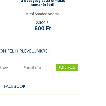
a betegség és az elmúlás
Tanulmányok S
témaköréből
professzor 90.
Kicsi Sándor András
Kapronczay Kár
Kat
2.500 Ft
800 Ft
3.9
80
ON FEL HÍRLEVELÜNKRE!
FACEBOOK