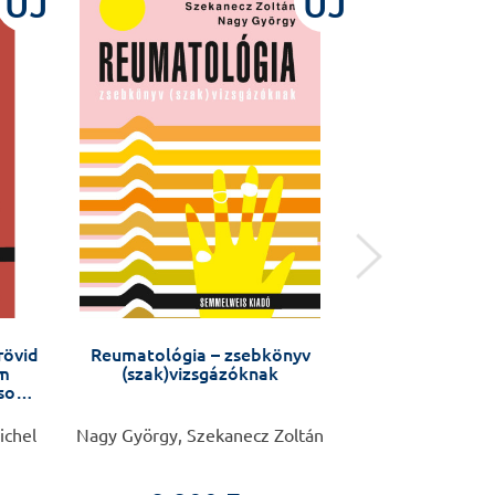
ÚJ
ÚJ
rövid
Reumatológia – zsebkönyv
Oral surgery
am
(szak)vizsgázóknak
usok
ichel
Nagy György, Szekanecz Zoltán
Árpád Joób-Fa
Ko