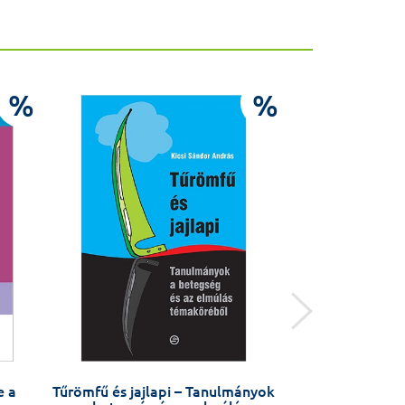
%
%
e a
Tűrömfű és jajlapi – Tanulmányok
PRO NON