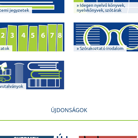
» Idegen nyelvű könyvek,
temi jegyzetek
nyelvkönyvek, szótárak
zatok
» Szórakoztató irodalom
vutalványok
ÚJDONSÁGOK