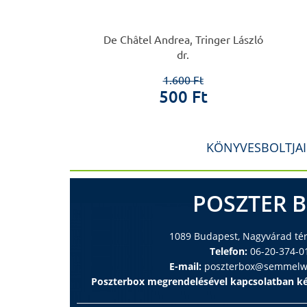
Zoltán
 Ferenc
De Châtel Andrea, Tringer László
dr.
0 Ft
 Ft
1.600 Ft
500 Ft
KÖNYVESBOLTJA
POSZTER 
1089 Budapest, Nagyvárad tér 
Telefon:
06-20-374-0
E-mail:
poszterbox@semmelwe
Poszterbox megrendelésével kapcsolatban ké