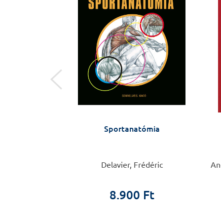
ny, orvoslás
Sportanatómia
Csaba
Delavier, Frédéric
Ang
0 Ft
8.900 Ft