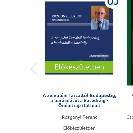
ÚJ
ÚJ
Előkészületben
Semmelweis-
A zempléni Tarcaltól Budapestig,
Horváth Attila
a barázdától a katedráig -
Önéletrajzi látlelet
Rozgonyi Ferenc
Cs
0 Ft
Előkészületben