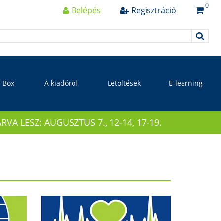
0
Belépés
Regisztráció
r Box
A kiadóról
Letöltések
E-learning
 LESZ: AUGUSZTUS 7., 12-14, 17-19.