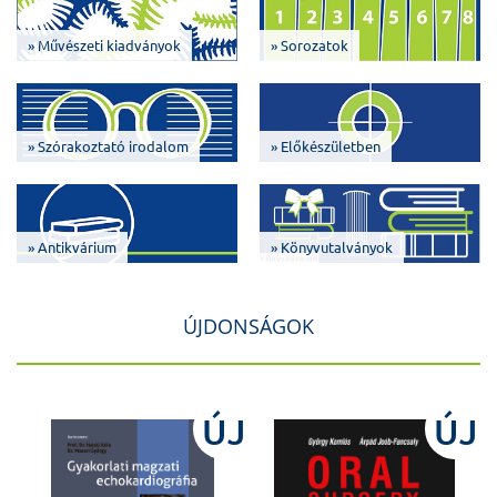
» Művészeti kiadványok
» Sorozatok
» Szórakoztató irodalom
» Előkészületben
» Antikvárium
» Könyvutalványok
ÚJDONSÁGOK
J
ÚJ
ÚJ