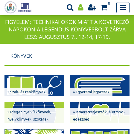
0
FIGYELEM: TECHNIKAI OKOK MIATT A KÖVETKEZŐ
NAPOKON A LEGENDUS KÖNYVESBOLT ZÁRVA
LESZ: AUGUSZTUS 7., 12-14, 17-19.
KÖNYVEK
» Szak- és tankönyvek
» Egyetemi jegyzetek
» Idegen nyelvű könyvek,
» Ismeretterjesztők, életmód-
nyelvkönyvek, szótárak
egészség