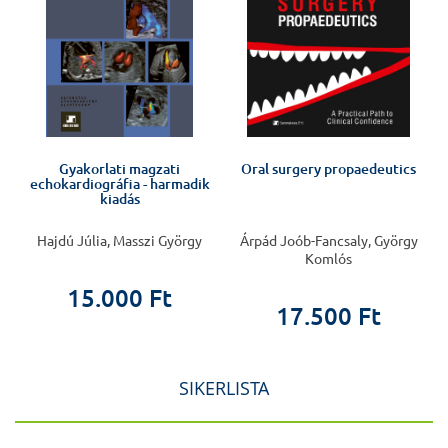
Gyakorlati magzati
Oral surgery propaedeutics
echokardiográfia - harmadik
v
kiadás
Hajdú Júlia, Masszi György
Árpád Joób-Fancsaly, György
Komlós
15.000 Ft
17.500 Ft
SIKERLISTA