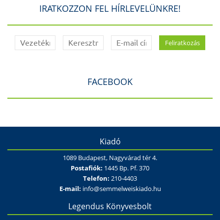
IRATKOZZON FEL HÍRLEVELÜNKRE!
FACEBOOK
Kiadó
1089 Budapest, Nagyvárad tér 4.
Postafiók:
1445 Bp. Pf. 370
Telefon:
210-4403
E-mail:
info@semmelweiskiado.hu
Legendus Könyvesbolt