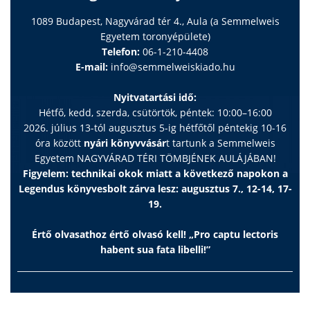
1089 Budapest, Nagyvárad tér 4., Aula (a Semmelweis
Egyetem toronyépülete)
Telefon:
06-1-210-4408
E-mail:
info@semmelweiskiado.hu
Nyitvatartási idő:
Hétfő, kedd, szerda, csütörtök, péntek: 10:00–16:00
2026. július 13-tól augusztus 5-ig hétfőtől péntekig 10-16
óra között
nyári könyvvásár
t tartunk a Semmelweis
Egyetem NAGYVÁRAD TÉRI TÖMBJÉNEK AULÁJÁBAN!
Figyelem: technikai okok miatt a következő napokon a
Legendus könyvesbolt zárva lesz: augusztus 7., 12-14, 17-
19.
Értő olvasathoz értő olvasó kell! „Pro captu lectoris
habent sua fata libelli!”