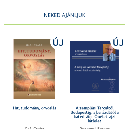
NEKED AJÁNLJUK
ÚJ
ÚJ
Előkészületben
!
Hit, tudomány, orvoslás
A zempléni Tarcaltól
Budapestig, a barázdától a
katedráig - Önéletrajzi
látlelet
Gaál Csaba
Rozgonyi Ferenc