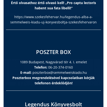
Értő olvasathoz értő olvasó kell! „Pro captu lectoris
habent sua fata libelli!”
https://www.szekesfehervar.hu/legendus-alba-a-
semmelweis-kiadu-uj-konyvesboltja-szekesfehervaron
POSZTER BOX
1089 Budapest, Nagyvárad tér 4. I. emelet
Telefon:
06-20-374-0160
E-mail:
poszterbox@semmelweiskiado.hu
Poszterbox megrendelésével kapcsolatban kérjük
telefonon érdeklődjön!
Legendus Könyvesbolt