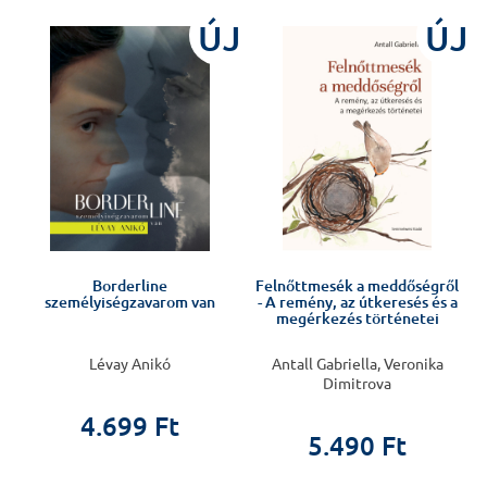
ÚJ
ÚJ
Borderline
Felnőttmesék a meddőségről
személyiségzavarom van
- A remény, az útkeresés és a
megérkezés történetei
Lévay Anikó
Antall Gabriella, Veronika
Dimitrova
4.699 Ft
5.490 Ft