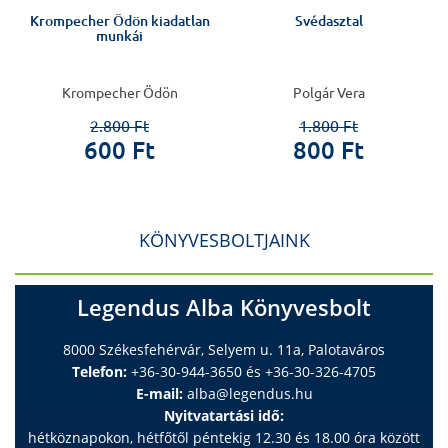
Krompecher Ödön kiadatlan
Svédasztal
munkái
i
Krompecher Ödön
Polgár Vera
2.800 Ft
1.800 Ft
600 Ft
800 Ft
KÖNYVESBOLTJAINK
Legendus Alba Könyvesbolt
8000 Székesfehérvár, Selyem u. 11a, Palotaváros
Telefon:
+36-30-944-3650 és +36-30-326-4705
E-mail:
alba@legendus.hu
Nyitvatartási idő:
hétköznapokon, hétfőtől péntekig 12.30 és 18.00 óra között