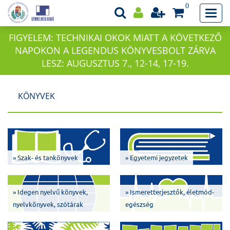
0
FIGYELEM: TECHNIKAI OKOK MIATT A KÖVETKEZŐ
NAPOKON A LEGENDUS KÖNYVESBOLT ZÁRVA
LESZ: AUGUSZTUS 7., 12-14, 17-19.
KÖNYVEK
» Szak- és tankönyvek
» Egyetemi jegyzetek
» Idegen nyelvű könyvek,
» Ismeretterjesztők, életmód-
nyelvkönyvek, szótárak
egészség