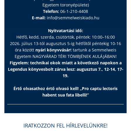
Egyetem toronyépülete)
Telefon:
06-1-210-4408
E-mail:
info@semmelweiskiado.hu
Nyitvatartási idő:
Hétfő, kedd, szerda, csütörtök, péntek: 10:00–16:00
2026. július 13-tól augusztus 5-ig hétfőtől péntekig 10-16
óra között
nyári könyvvásár
t tartunk a Semmelweis
Egyetem NAGYVÁRAD TÉRI TÖMBJÉNEK AULÁJÁBAN!
Figyelem: technikai okok miatt a következő napokon a
Legendus könyvesbolt zárva lesz: augusztus 7., 12-14, 17-
19.
Értő olvasathoz értő olvasó kell! „Pro captu lectoris
habent sua fata libelli!”
IRATKOZZON FEL HÍRLEVELÜNKRE!