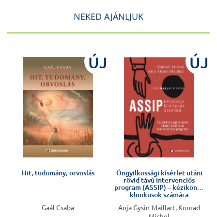
NEKED AJÁNLJUK
J
ÚJ
ÚJ
Hit, tudomány, orvoslás
Öngyilkossági kísérlet utáni
rövid távú intervenciós
program (ASSIP) – kézikönyv
klinikusok számára
Gaál Csaba
Anja Gysin-Maillart, Konrad
Michel