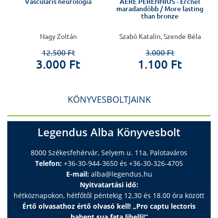
Vascularis neurológia
AERE PERENNIUS - Ércnél
maradandóbb / More lasting
than bronze
Nagy Zoltán
Szabó Katalin, Szende Béla
12.500 Ft
3.000 Ft
3.000 Ft
1.100 Ft
KÖNYVESBOLTJAINK
Legendus Alba Könyvesbolt
8000 Székesfehérvár, Selyem u. 11a, Palotaváros
Telefon:
+36-30-944-3650 és +36-30-326-4705
E-mail:
alba@legendus.hu
Nyitvatartási idő:
hétköznapokon, hétfőtől péntekig 12.30 és 18.00 óra között
Értő olvasathoz értő olvasó kell! „Pro captu lectoris
habent sua fata libelli!”