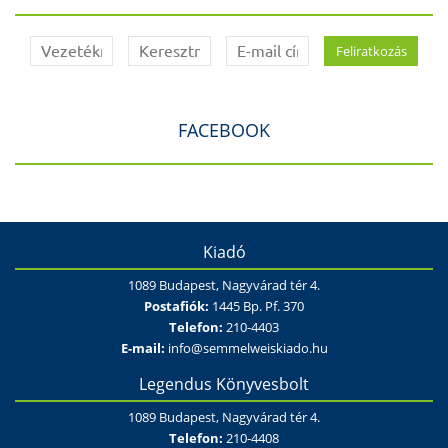
FACEBOOK
Kiadó
1089 Budapest, Nagyvárad tér 4.
Postafiók:
1445 Bp. Pf. 370
Telefon:
210-4403
E-mail:
info@semmelweiskiado.hu
Legendus Könyvesbolt
1089 Budapest, Nagyvárad tér 4.
Telefon:
210-4408