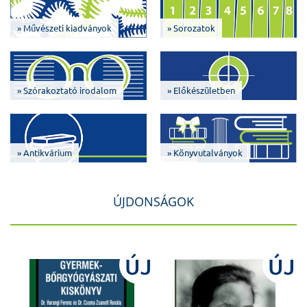
» Művészeti kiadványok
» Sorozatok
» Szórakoztató irodalom
» Előkészületben
» Antikvárium
» Könyvutalványok
ÚJDONSÁGOK
J
ÚJ
ÚJ