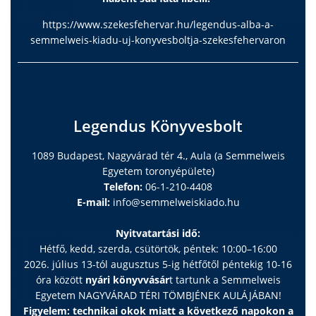
https://www.szekesfehervar.hu/legendus-alba-a-
semmelweis-kiadu-uj-konyvesboltja-szekesfehervaron
Legendus Könyvesbolt
1089 Budapest, Nagyvárad tér 4., Aula (a Semmelweis
Egyetem toronyépülete)
Telefon:
06-1-210-4408
E-mail:
info@semmelweiskiado.hu
Nyitvatartási idő:
Hétfő, kedd, szerda, csütörtök, péntek: 10:00–16:00
2026. július 13-tól augusztus 5-ig hétfőtől péntekig 10-16
óra között
nyári könyvvásár
t tartunk a Semmelweis
Egyetem NAGYVÁRAD TÉRI TÖMBJÉNEK AULÁJÁBAN!
Figyelem: technikai okok miatt a következő napokon a