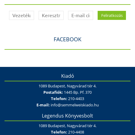
FACEBOOK
Kiadó
1089 Budapest, Nagyvárad tér 4.
Postafiók:
1445 Bp. Pf. 370
Telefon:
210-4403
E-mail:
info@semmelweiskiado.hu
Legendus Könyvesbolt
1089 Budapest, Nagyvárad tér 4.
Telefon:
210-4408