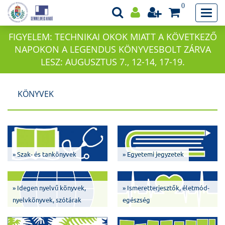
0
FIGYELEM: TECHNIKAI OKOK MIATT A KÖVETKEZŐ
NAPOKON A LEGENDUS KÖNYVESBOLT ZÁRVA
LESZ: AUGUSZTUS 7., 12-14, 17-19.
KÖNYVEK
» Szak- és tankönyvek
» Egyetemi jegyzetek
» Idegen nyelvű könyvek,
» Ismeretterjesztők, életmód-
nyelvkönyvek, szótárak
egészség