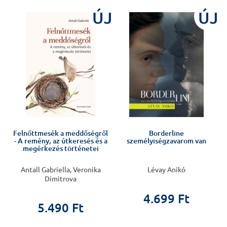
%
ÚJ
ÚJ
Felnőttmesék a meddőségről
Borderline
- A remény, az útkeresés és a
személyiségzavarom van
megérkezés történetei
Antall Gabriella, Veronika
Lévay Anikó
Dimitrova
4.699 Ft
5.490 Ft