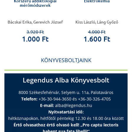
Korszerű addiktológiai
Elektrokémia
mérőmódszerek
Bácskai Erika, Gerevich József
Kiss László, Láng Győző
3.920 Ft
4.000 Ft
1.000 Ft
1.600 Ft
KÖNYVESBOLTJAINK
Legendus Alba Könyvesbolt
8000 Székesfehérvár, Selyem u. 11a, Palotaváros
Telefon:
+36-30-944-3650 és +36-30-326-4705
E-mail:
alba@legendus.hu
Nyitvatartási idő:
hétköznapokon, hétfőtől péntekig 12.30 és 18.00 óra között
Értő olvasathoz értő olvasó kell! „Pro captu lectoris
habent sua fata libelli!”