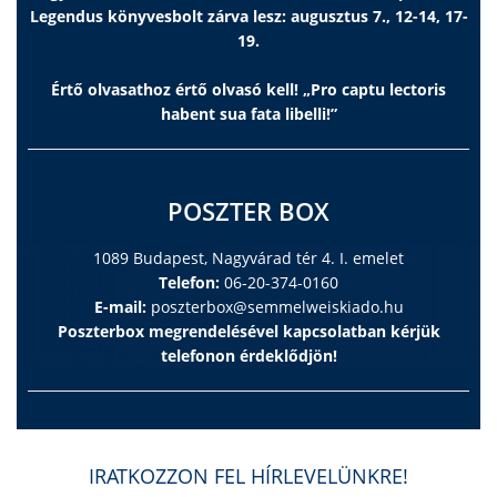
Legendus könyvesbolt zárva lesz: augusztus 7., 12-14, 17-
19.
Értő olvasathoz értő olvasó kell! „Pro captu lectoris
habent sua fata libelli!”
POSZTER BOX
1089 Budapest, Nagyvárad tér 4. I. emelet
Telefon:
06-20-374-0160
E-mail:
poszterbox@semmelweiskiado.hu
Poszterbox megrendelésével kapcsolatban kérjük
telefonon érdeklődjön!
IRATKOZZON FEL HÍRLEVELÜNKRE!