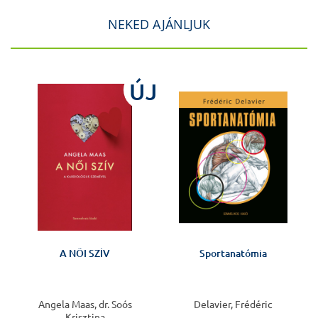
NEKED AJÁNLJUK
ÚJ
!
A NŐI SZÍV
Sportanatómia
Angela Maas, dr. Soós
Delavier, Frédéric
Krisztina