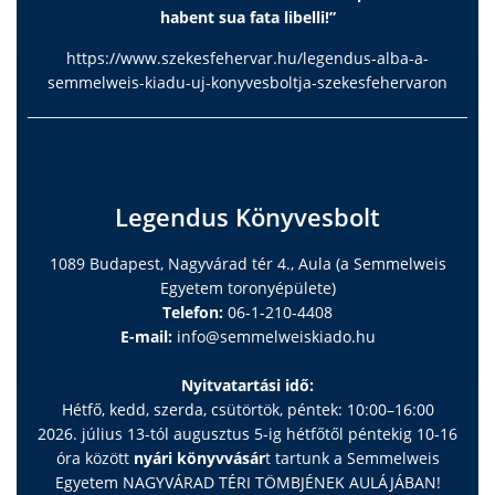
habent sua fata libelli!”
https://www.szekesfehervar.hu/legendus-alba-a-
semmelweis-kiadu-uj-konyvesboltja-szekesfehervaron
Legendus Könyvesbolt
1089 Budapest, Nagyvárad tér 4., Aula (a Semmelweis
Egyetem toronyépülete)
Telefon:
06-1-210-4408
E-mail:
info@semmelweiskiado.hu
Nyitvatartási idő:
Hétfő, kedd, szerda, csütörtök, péntek: 10:00–16:00
2026. július 13-tól augusztus 5-ig hétfőtől péntekig 10-16
óra között
nyári könyvvásár
t tartunk a Semmelweis
Egyetem NAGYVÁRAD TÉRI TÖMBJÉNEK AULÁJÁBAN!