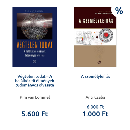
J
%
Végtelen tudat – A
A személyleírás
halálközeli élmények
tudományos olvasata
Pim van Lommel
Anti Csaba
6.000 Ft
5.600 Ft
1.000 Ft