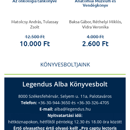
Az onkológia tankönyve
Anatómiai Múzeum és
Vendégkönyv
Matolcsy András, Tulassay
Baksa Gábor, Réthelyi Miklós,
Zsolt
Vidra Veronika
12.500 Ft
4.000 Ft
10.000 Ft
2.600 Ft
KÖNYVESBOLTJAINK
Legendus Alba Könyvesbolt
8000 Székesfehérvár, Selyem u. 11a, Palotaváros
Telefon:
+36-30-944-3650 és +36-30-326-4705
E-mail:
alba@legendus.hu
Nyitvatartási idő:
hétköznapokon, hétfőtől péntekig 12.30 és 18.00 óra között
Értő olvasathoz értő olvasó kell! „Pro captu lectoris