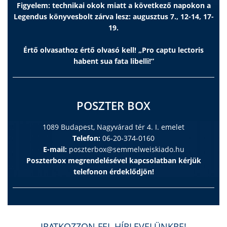
Figyelem: technikai okok miatt a következő napokon a
Legendus könyvesbolt zárva lesz: augusztus 7., 12-14, 17-
19.
Értő olvasathoz értő olvasó kell! „Pro captu lectoris
habent sua fata libelli!”
POSZTER BOX
1089 Budapest, Nagyvárad tér 4. I. emelet
Telefon:
06-20-374-0160
E-mail:
poszterbox@semmelweiskiado.hu
Poszterbox megrendelésével kapcsolatban kérjük
telefonon érdeklődjön!
IRATKOZZON FEL HÍRLEVELÜNKRE!