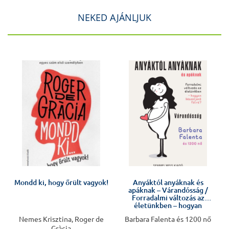
NEKED AJÁNLJUK
J
Mondd ki, hogy őrült vagyok!
Anyáktól anyáknak és
apáknak – Várandósság /
Forradalmi változás az
életünkben – hogyan
készüljünk fel rá?
Nemes Krisztina, Roger de
Barbara Falenta és 1200 nő
Gràcia