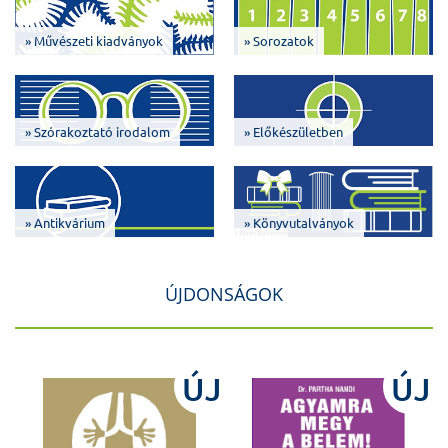
» Művészeti kiadványok
» Sorozatok
» Szórakoztató irodalom
» Előkészületben
» Antikvárium
» Könyvutalványok
ÚJDONSÁGOK
J
ÚJ
ÚJ