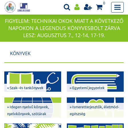
0
FIGYELEM: TECHNIKAI OKOK MIATT A KÖVETKEZŐ
NAPOKON A LEGENDUS KÖNYVESBOLT ZÁRVA
LESZ: AUGUSZTUS 7., 12-14, 17-19.
KÖNYVEK
» Szak- és tankönyvek
» Egyetemi jegyzetek
» Idegen nyelvű könyvek,
» Ismeretterjesztők, életmód-
nyelvkönyvek, szótárak
egészség