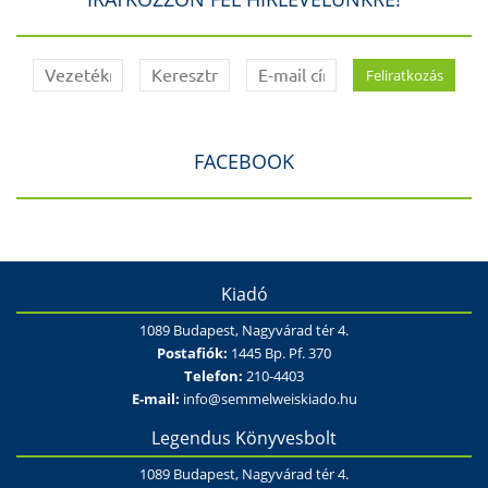
FACEBOOK
Kiadó
1089 Budapest, Nagyvárad tér 4.
Postafiók:
1445 Bp. Pf. 370
Telefon:
210-4403
E-mail:
info@semmelweiskiado.hu
Legendus Könyvesbolt
1089 Budapest, Nagyvárad tér 4.