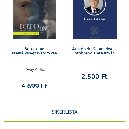
v
Borderline
Arcképek - Semmelweis-
személyiségzavarom van
örökösök: Gera István
Lévay Anikó
2.500 Ft
4.699 Ft
SIKERLISTA