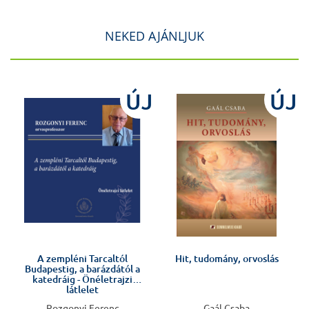
NEKED AJÁNLJUK
ÚJ
ÚJ
Előkészületben
A zempléni Tarcaltól
Hit, tudomány, orvoslás
Budapestig, a barázdától a
katedráig - Önéletrajzi
látlelet
Rozgonyi Ferenc
Gaál Csaba