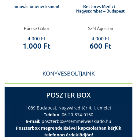
Innovációmenedzsment
Rectores Medici –
Nagyszombat – Budapest
Pörzse Gábor
Szél Ágoston
4.000 Ft
4.000 Ft
1.000 Ft
600 Ft
KÖNYVESBOLTJAINK
POSZTER BOX
1089 Budapest, Nagyvárad tér 4. I. emelet
Telefon:
06-20-374-0160
E-mail:
poszterbox@semmelweiskiado.hu
Poszterbox megrendelésével kapcsolatban kérjük
telefonon érdeklődjön!