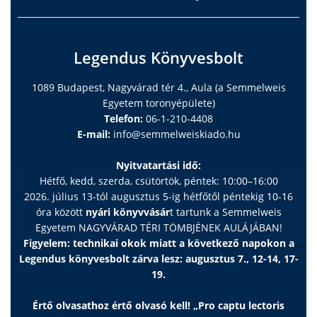
Legendus Könyvesbolt
1089 Budapest, Nagyvárad tér 4., Aula (a Semmelweis
Egyetem toronyépülete)
Telefon:
06-1-210-4408
E-mail:
info@semmelweiskiado.hu
Nyitvatartási idő:
Hétfő, kedd, szerda, csütörtök, péntek: 10:00–16:00
2026. július 13-tól augusztus 5-ig hétfőtől péntekig 10-16
óra között
nyári könyvvásár
t tartunk a Semmelweis
Egyetem NAGYVÁRAD TÉRI TÖMBJÉNEK AULÁJÁBAN!
Figyelem: technikai okok miatt a következő napokon a
Legendus könyvesbolt zárva lesz: augusztus 7., 12-14, 17-
19.
Értő olvasathoz értő olvasó kell! „Pro captu lectoris