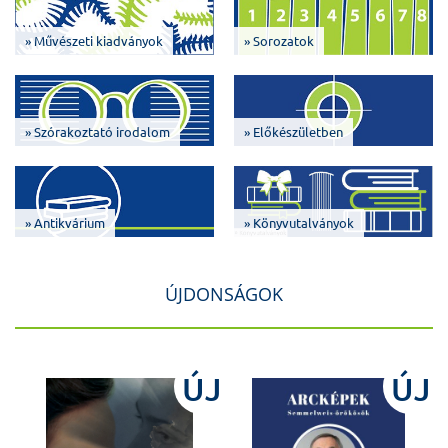
» Művészeti kiadványok
» Sorozatok
» Szórakoztató irodalom
» Előkészületben
» Antikvárium
» Könyvutalványok
ÚJDONSÁGOK
J
ÚJ
ÚJ