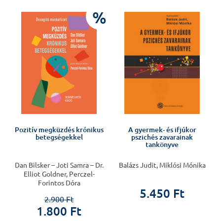
%
t
Pozitív megküzdés krónikus
A gyermek- és ifjúkor
betegségekkel
pszichés zavarainak
tankönyve
Dan Bilsker – Joti Samra – Dr.
Balázs Judit, Miklósi Mónika
Elliot Goldner, Perczel-
Forintos Dóra
5.450 Ft
2.900 Ft
1.800 Ft