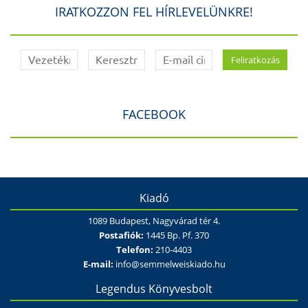
IRATKOZZON FEL HÍRLEVELÜNKRE!
FACEBOOK
Kiadó
1089 Budapest, Nagyvárad tér 4.
Postafiók:
1445 Bp. Pf. 370
Telefon:
210-4403
E-mail:
info@semmelweiskiado.hu
Legendus Könyvesbolt