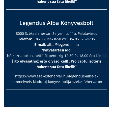
habent sua fata libelli!”
Legendus Alba Könyvesbolt
8000 Székesfehérvár, Selyem u. 11a, Palotaváros
Telefon:
+36-30-944-3650 és +36-30-326-4705
E-mail:
alba@legendus.hu
Nyitvatartási idő:
hétköznapokon, hétfőtől péntekig 12.30 és 18.00 óra között
Értő olvasathoz értő olvasó kell! „Pro captu lectoris
habent sua fata libelli!”
https://www.szekesfehervar.hu/legendus-alba-a-
semmelweis-kiadu-uj-konyvesboltja-szekesfehervaron