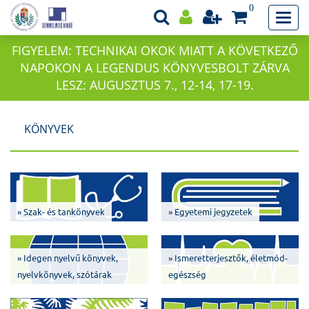
0
FIGYELEM: TECHNIKAI OKOK MIATT A KÖVETKEZŐ
NAPOKON A LEGENDUS KÖNYVESBOLT ZÁRVA
LESZ: AUGUSZTUS 7., 12-14, 17-19.
KÖNYVEK
» Szak- és tankönyvek
» Egyetemi jegyzetek
» Idegen nyelvű könyvek,
» Ismeretterjesztők, életmód-
nyelvkönyvek, szótárak
egészség