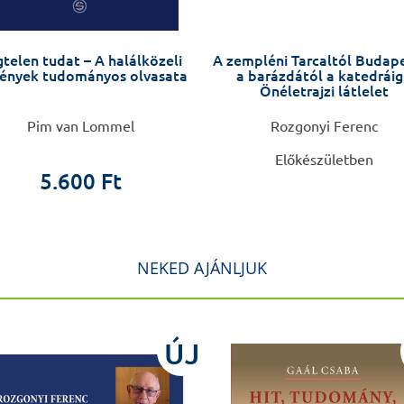
telen tudat – A halálközeli
A zempléni Tarcaltól Budape
ények tudományos olvasata
a barázdától a katedráig
Önéletrajzi látlelet
Pim van Lommel
Rozgonyi Ferenc
Előkészületben
5.600 Ft
NEKED AJÁNLJUK
ÚJ