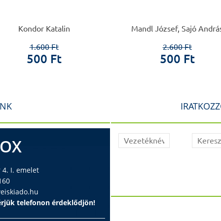
Kondor Katalin
Mandl József, Sajó Andrá
1.600 Ft
2.600 Ft
500 Ft
500 Ft
INK
IRATKOZZ
BOX
4. I. emelet
160
iskiado.hu
rjük telefonon érdeklődjön!