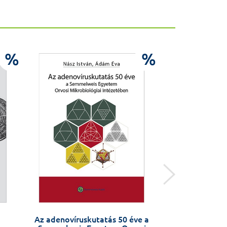
%
%
Az adenovíruskutatás 50 éve a
Sz