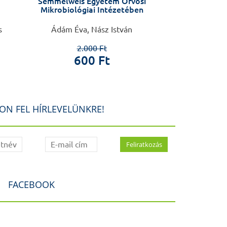
Semmelweis Egyetem Orvosi
Mikrobiológiai Intézetében
s
Ádám Éva, Nász István
Gömö
2.000 Ft
4.0
600 Ft
3.2
ON FEL HÍRLEVELÜNKRE!
FACEBOOK