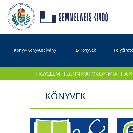
Könyv/Könyvutalvány
E-Könyvek
Folyóirat
FIGYELEM: TECHNIKAI OKOK MIATT A 
KÖNYVEK