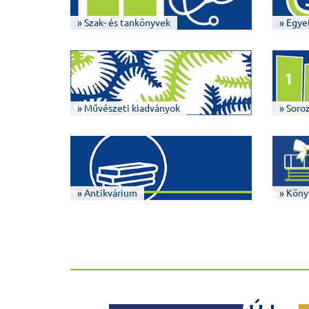
» Szak- és tankönyvek
» Egye
» Művészeti kiadványok
» Soro
» Antikvárium
» Köny