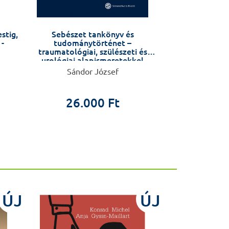
stig,
Sebészet tankönyv és
Az ob
 -
tudománytörténet –
magatartá
traumatológiai, szülészeti és
vonat
urológiai alapismeretekkel
kiegészítve –
Sándor József
Czeglé
26.000 Ft
7.5
ÚJ
ÚJ