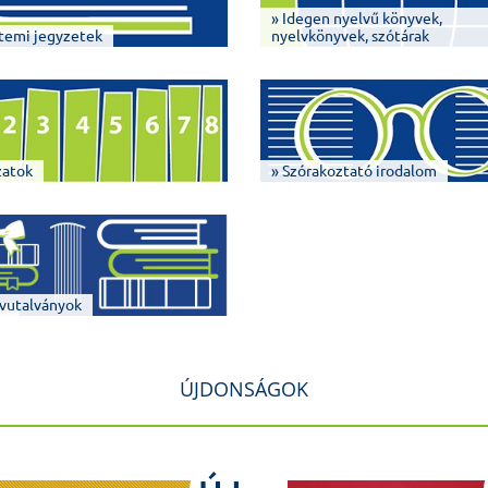
» Idegen nyelvű könyvek,
temi jegyzetek
nyelvkönyvek, szótárak
zatok
» Szórakoztató irodalom
vutalványok
ÚJDONSÁGOK