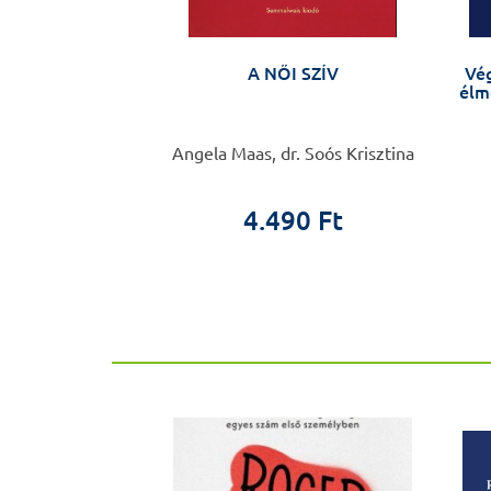
 - Régi ötvös
A NŐI SZÍV
Vég
képeskönyve
élm
 Tamás
Angela Maas, dr. Soós Krisztina
0 Ft
0 Ft
4.490 Ft