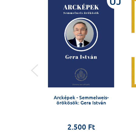
ÚJ
ÚJ
ell biology
Arcképek - Semmelweis-
örökösök: Gera István
Szabolcs Sipeki
2.500 Ft