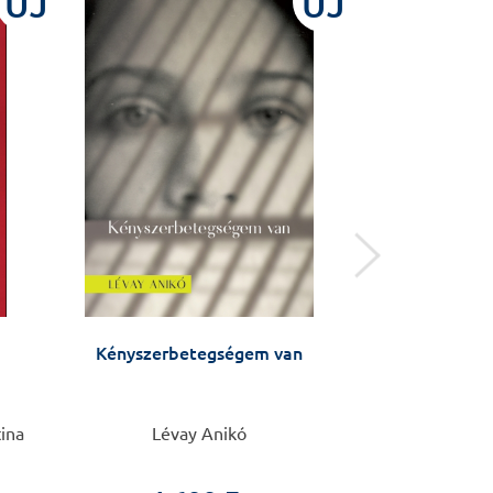
ÚJ
ÚJ
Kényszerbetegségem van
Agyamra m
tina
Lévay Anikó
Parth