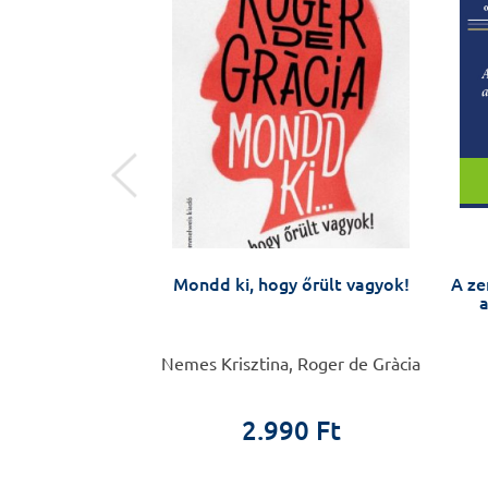
natómia
Mondd ki, hogy őrült vagyok!
A ze
a
 Frédéric
Nemes Krisztina, Roger de Gràcia
0 Ft
2.990 Ft