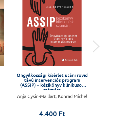
Öngyilkossági kísérlet utáni rövid
A NŐ
távú intervenciós program
(ASSIP) – kézikönyv klinikusok
számára
Anja Gysin-Maillart, Konrad Michel
Angela Maas, dr
4.400 Ft
4.4