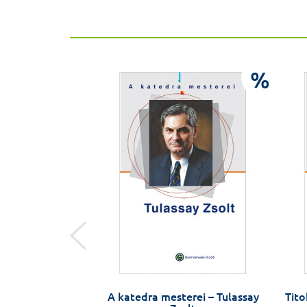
%
%
elelősség
A katedra mesterei – Tulassay
Tito