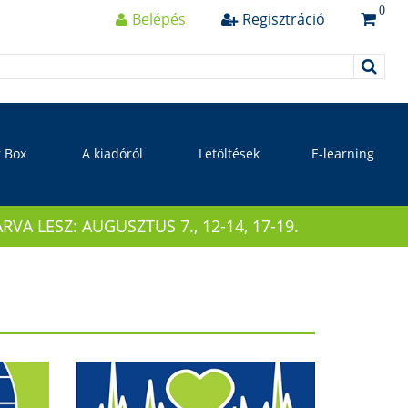
0
Belépés
Regisztráció
r Box
A kiadóról
Letöltések
E-learning
 LESZ: AUGUSZTUS 7., 12-14, 17-19.