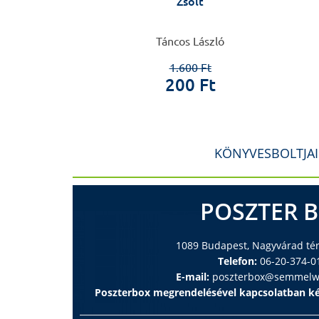
Zsolt
i Péter
Táncos László
0 Ft
1.600 Ft
 Ft
200 Ft
KÖNYVESBOLTJA
POSZTER 
1089 Budapest, Nagyvárad tér 
Telefon:
06-20-374-0
E-mail:
poszterbox@semmelwe
Poszterbox megrendelésével kapcsolatban ké