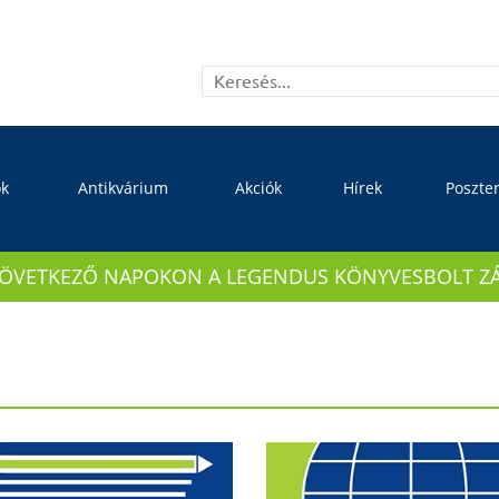
ok
Antikvárium
Akciók
Hírek
Poszte
KÖVETKEZŐ NAPOKON A LEGENDUS KÖNYVESBOLT ZÁRVA