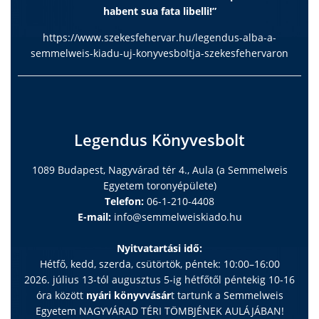
habent sua fata libelli!”
https://www.szekesfehervar.hu/legendus-alba-a-
semmelweis-kiadu-uj-konyvesboltja-szekesfehervaron
Legendus Könyvesbolt
1089 Budapest, Nagyvárad tér 4., Aula (a Semmelweis
Egyetem toronyépülete)
Telefon:
06-1-210-4408
E-mail:
info@semmelweiskiado.hu
Nyitvatartási idő:
Hétfő, kedd, szerda, csütörtök, péntek: 10:00–16:00
2026. július 13-tól augusztus 5-ig hétfőtől péntekig 10-16
óra között
nyári könyvvásár
t tartunk a Semmelweis
Egyetem NAGYVÁRAD TÉRI TÖMBJÉNEK AULÁJÁBAN!