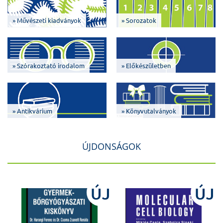
» Művészeti kiadványok
» Sorozatok
» Szórakoztató irodalom
» Előkészületben
» Antikvárium
» Könyvutalványok
ÚJDONSÁGOK
J
ÚJ
ÚJ