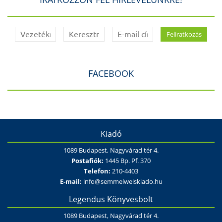
FACEBOOK
Kiadó
1089 Budapest, Nagyvárad tér 4.
Postafiók:
1445 Bp. Pf. 370
Telefon:
210-4403
E-mail:
info@semmelweiskiado.hu
Legendus Könyvesbolt
1089 Budapest, Nagyvárad tér 4.