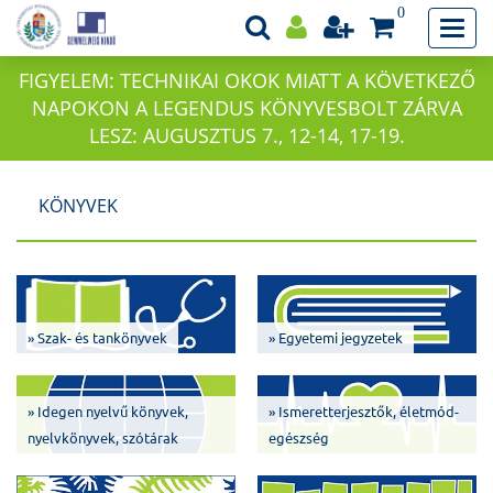
0
FIGYELEM: TECHNIKAI OKOK MIATT A KÖVETKEZŐ
NAPOKON A LEGENDUS KÖNYVESBOLT ZÁRVA
LESZ: AUGUSZTUS 7., 12-14, 17-19.
KÖNYVEK
» Szak- és tankönyvek
» Egyetemi jegyzetek
» Idegen nyelvű könyvek,
» Ismeretterjesztők, életmód-
nyelvkönyvek, szótárak
egészség