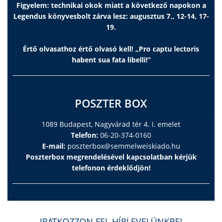
Figyelem: technikai okok miatt a következő napokon a
Legendus könyvesbolt zárva lesz: augusztus 7., 12-14, 17-
19.
Értő olvasathoz értő olvasó kell! „Pro captu lectoris
habent sua fata libelli!”
POSZTER BOX
1089 Budapest, Nagyvárad tér 4. I. emelet
Telefon:
06-20-374-0160
E-mail:
poszterbox@semmelweiskiado.hu
Poszterbox megrendelésével kapcsolatban kérjük
telefonon érdeklődjön!
IRATKOZZON FEL HÍRLEVELÜNKRE!