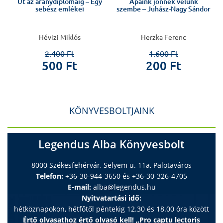
Út az aranydiplomáig – Egy
Apáink jönnek velünk
sebész emlékei
szembe – Juhász-Nagy Sándor
Hévizi Miklós
Herzka Ferenc
2.400 Ft
1.600 Ft
500 Ft
200 Ft
KÖNYVESBOLTJAINK
Legendus Alba Könyvesbolt
8000 Székesfehérvár, Selyem u. 11a, Palotaváros
Telefon:
+36-30-944-3650 és +36-30-326-4705
E-mail:
alba@legendus.hu
Nyitvatartási idő:
hétköznapokon, hétfőtől péntekig 12.30 és 18.00 óra között
Értő olvasathoz értő olvasó kell! „Pro captu lectoris