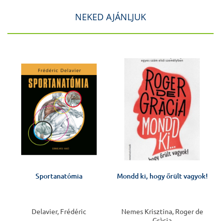
NEKED AJÁNLJUK
J
Sportanatómia
Mondd ki, hogy őrült vagyok!
Delavier, Frédéric
Nemes Krisztina, Roger de
Gràcia