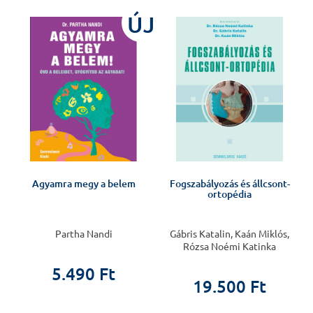
J
ÚJ
Agyamra megy a belem
Fogszabályozás és állcsont-
ortopédia
Partha Nandi
Gábris Katalin, Kaán Miklós,
Rózsa Noémi Katinka
5.490 Ft
19.500 Ft