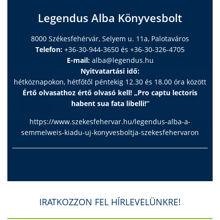
Legendus Alba Könyvesbolt
8000 Székesfehérvár, Selyem u. 11a, Palotaváros
Telefon:
+36-30-944-3650 és +36-30-326-4705
E-mail:
alba@legendus.hu
Nyitvatartási idő:
hétköznapokon, hétfőtől péntekig 12.30 és 18.00 óra között
Értő olvasathoz értő olvasó kell! „Pro captu lectoris
habent sua fata libelli!”
https://www.szekesfehervar.hu/legendus-alba-a-
semmelweis-kiadu-uj-konyvesboltja-szekesfehervaron
IRATKOZZON FEL HÍRLEVELÜNKRE!