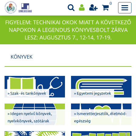
0
FIGYELEM: TECHNIKAI OKOK MIATT A KÖVETKEZŐ
NAPOKON A LEGENDUS KÖNYVESBOLT ZÁRVA
LESZ: AUGUSZTUS 7., 12-14, 17-19.
KÖNYVEK
» Szak- és tankönyvek
» Egyetemi jegyzetek
» Idegen nyelvű könyvek,
» Ismeretterjesztők, életmód-
nyelvkönyvek, szótárak
egészség