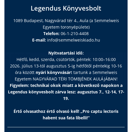
Legendus Könyvesbolt
1089 Budapest, Nagyvárad tér 4., Aula (a Semmelweis
Egyetem toronyépülete)
Telefon:
06-1-210-4408
E-mail:
info@semmelweiskiado.hu
Nyitvatartási idő:
Hétfő, kedd, szerda, csütörtök, péntek: 10:00–16:00
2026. július 13-tól augusztus 5-ig hétfőtől péntekig 10-16
óra között
nyári könyvvásár
t tartunk a Semmelweis
Egyetem NAGYVÁRAD TÉRI TÖMBJÉNEK AULÁJÁBAN!
Figyelem: technikai okok miatt a következő napokon a
Legendus könyvesbolt zárva lesz: augusztus 7., 12-14, 17-
19.
Értő olvasathoz értő olvasó kell! „Pro captu lectoris
habent sua fata libelli!”