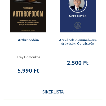
l
Arthropodóm
Arcképek - Semmelweis-
a
örökösök: Gera István
Frey Domonkos
2.500 Ft
5.990 Ft
SIKERLISTA