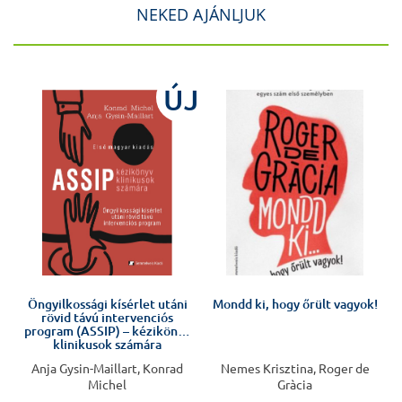
NEKED AJÁNLJUK
ÚJ
Öngyilkossági kísérlet utáni
Mondd ki, hogy őrült vagyok!
rövid távú intervenciós
program (ASSIP) – kézikönyv
klinikusok számára
Anja Gysin-Maillart, Konrad
Nemes Krisztina, Roger de
Michel
Gràcia