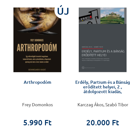
J
ÚJ
Arthropodóm
Erdély, Partium és a Bánság
erődített helyei, 2.,
átdolgozott kiadás,
Frey Domonkos
Karczag Ákos, Szabó Tibor
5.990 Ft
20.000 Ft