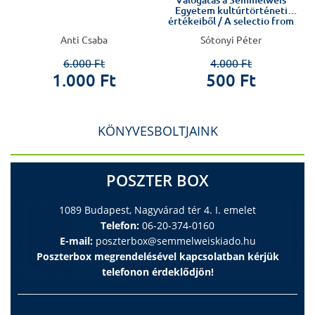
Válogatás a Semmelweis
Egyetem kultúrtörténeti
értékeiből / A selectio from
Semmelweis University's
Anti Csaba
Sótonyi Péter
cultura
6.000 Ft
4.000 Ft
1.000 Ft
500 Ft
KÖNYVESBOLTJAINK
POSZTER BOX
1089 Budapest, Nagyvárad tér 4. I. emelet
Telefon:
06-20-374-0160
E-mail:
poszterbox@semmelweiskiado.hu
Poszterbox megrendelésével kapcsolatban kérjük
telefonon érdeklődjön!