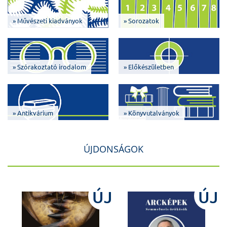
» Művészeti kiadványok
» Sorozatok
» Szórakoztató irodalom
» Előkészületben
» Antikvárium
» Könyvutalványok
ÚJDONSÁGOK
J
ÚJ
ÚJ