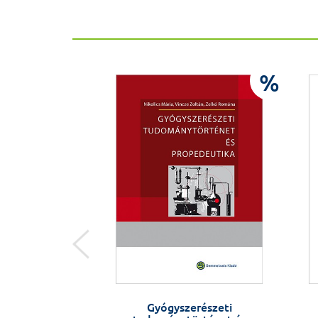
%
%
i gyermek-
Gyógyszerészeti