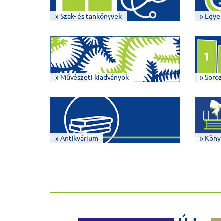
» Szak- és tankönyvek
» Egye
» Művészeti kiadványok
» Soro
» Antikvárium
» Köny