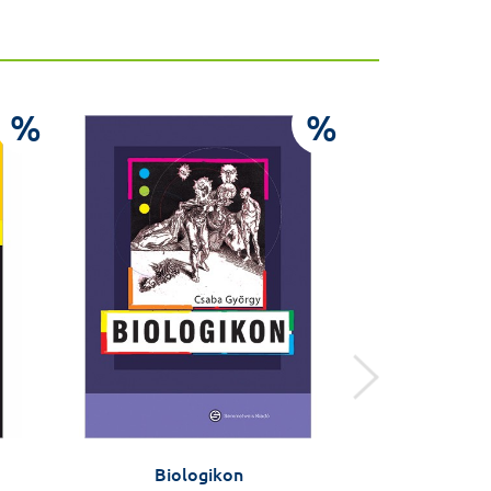
%
%
Biologikon
Farmakob