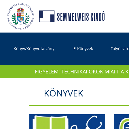
Könyv/Könyvutalvány
E-Könyvek
Folyóirat
FIGYELEM: TECHNIKAI OKOK MIATT A 
KÖNYVEK