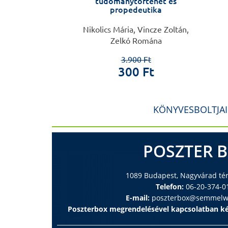
gyászat
tudománytörténet és
propedeutika
i Endre
Nikolics Mária, Vincze Zoltán,
Zelkó Romána
0 Ft
 Ft
3.900 Ft
300 Ft
KÖNYVESBOLTJA
POSZTER 
1089 Budapest, Nagyvárad tér 
Telefon:
06-20-374-0
E-mail:
poszterbox@semmelwe
Poszterbox megrendelésével kapcsolatban ké