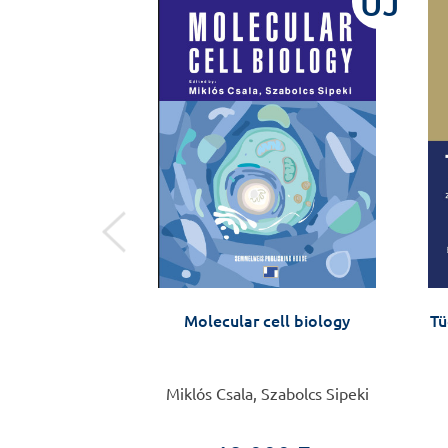
ÚJ
ÚJ
zichiátriáig
Molecular cell biology
Tü
 Lévay Anikó
Miklós Csala, Szabolcs Sipeki