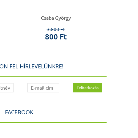
Gyógynöv
Csaba György
Dáno
3.800 Ft
4.5
800 Ft
3.0
ON FEL HÍRLEVELÜNKRE!
FACEBOOK