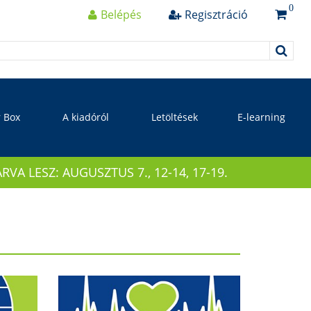
0
Belépés
Regisztráció
r Box
A kiadóról
Letöltések
E-learning
 LESZ: AUGUSZTUS 7., 12-14, 17-19.