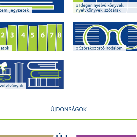
» Idegen nyelvű könyvek,
temi jegyzetek
nyelvkönyvek, szótárak
zatok
» Szórakoztató irodalom
vutalványok
ÚJDONSÁGOK