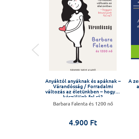
 SZÍV
Anyáktól anyáknak és apáknak –
A ze
Várandósság / Forradalmi
a
változás az életünkben – hogyan
készüljünk fel rá?
. Soós Krisztina
Barbara Falenta és 1200 nő
0 Ft
4.900 Ft