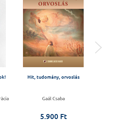
ok!
Hit, tudomány, orvoslás
Öngyilkossági kí
távú interve
(ASSIP) – kézi
szá
ràcia
Gaál Csaba
Anja Gysin-Maill
5.900 Ft
4.4