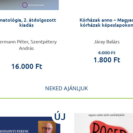
natológia, 2. átdolgozott
Kórházak anno – Magya
kiadás
kórházak képeslapoko
ermann Péter, Szentpétery
Járay Balázs
András
4.000 Ft
1.800 Ft
16.000 Ft
NEKED AJÁNLJUK
ÚJ