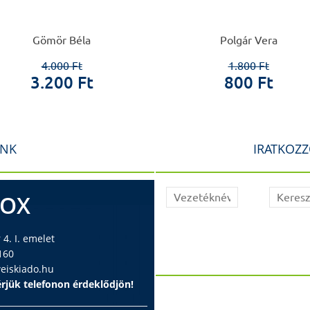
Gömör Béla
Polgár Vera
4.000 Ft
1.800 Ft
3.200 Ft
800 Ft
INK
IRATKOZZ
BOX
4. I. emelet
160
iskiado.hu
rjük telefonon érdeklődjön!