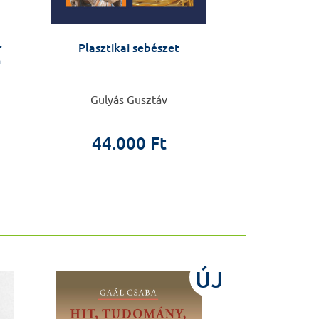
r
Plasztikai sebészet
Családterápia a
n
modellek köz
Gulyás Gusztáv
Suzanne M
44.000 Ft
6.6
ÚJ