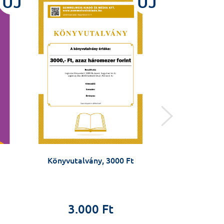
ÚJ
ÚJ
Könyvutalvány, 3000 Ft
Felnőttmesék a 
remény, az ú
megérkezés
Antall Gabri
3.000 Ft
Dimi