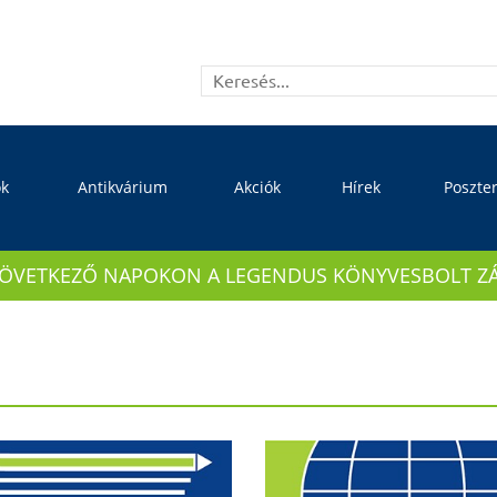
ok
Antikvárium
Akciók
Hírek
Poszte
KÖVETKEZŐ NAPOKON A LEGENDUS KÖNYVESBOLT ZÁRVA