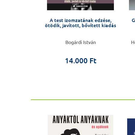
ell biology
A test izomzatának edzése,
G
ötödik, javított, bővített kiadás
Szabolcs Sipeki
Bogárdi István
H
00 Ft
14.000 Ft
ÚJ