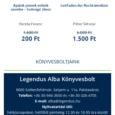
Apáink jönnek velünk
Leitfaden der Rechtsmedizin
szembe – Somogyi János
Herzka Ferenc
Péter Sótonyi
1.600 Ft
6.000 Ft
200 Ft
1.500 Ft
KÖNYVESBOLTJAINK
Legendus Alba Könyvesbolt
8000 Székesfehérvár, Selyem u. 11a, Palotaváros
Telefon:
+36-30-944-3650 és +36-30-326-4705
E-mail:
alba@legendus.hu
Nyitvatartási idő:
hétköznapokon, hétfőtől péntekig 12.30 és 18.00 óra között