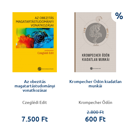
J
%
Az obezitás
Krompecher Ödön kiadatlan
magatartástudományi
munkái
vonatkozásai
Czeglédi Edit
Krompecher Ödön
2.800 Ft
7.500 Ft
600 Ft