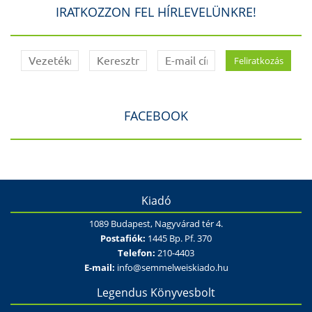
IRATKOZZON FEL HÍRLEVELÜNKRE!
FACEBOOK
Kiadó
1089 Budapest, Nagyvárad tér 4.
Postafiók:
1445 Bp. Pf. 370
Telefon:
210-4403
E-mail:
info@semmelweiskiado.hu
Legendus Könyvesbolt