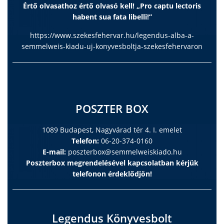
Értő olvasathoz értő olvasó kell! „Pro captu lectoris
habent sua fata libelli!”
https://www.szekesfehervar.hu/legendus-alba-a-
semmelweis-kiadu-uj-konyvesboltja-szekesfehervaron
POSZTER BOX
1089 Budapest, Nagyvárad tér 4. I. emelet
Telefon:
06-20-374-0160
E-mail:
poszterbox@semmelweiskiado.hu
Poszterbox megrendelésével kapcsolatban kérjük
telefonon érdeklődjön!
Legendus Könyvesbolt