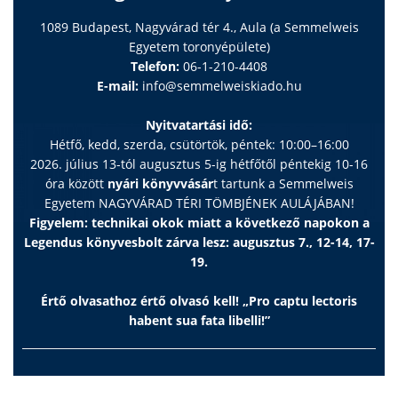
1089 Budapest, Nagyvárad tér 4., Aula (a Semmelweis
Egyetem toronyépülete)
Telefon:
06-1-210-4408
E-mail:
info@semmelweiskiado.hu
Nyitvatartási idő:
Hétfő, kedd, szerda, csütörtök, péntek: 10:00–16:00
2026. július 13-tól augusztus 5-ig hétfőtől péntekig 10-16
óra között
nyári könyvvásár
t tartunk a Semmelweis
Egyetem NAGYVÁRAD TÉRI TÖMBJÉNEK AULÁJÁBAN!
Figyelem: technikai okok miatt a következő napokon a
Legendus könyvesbolt zárva lesz: augusztus 7., 12-14, 17-
19.
Értő olvasathoz értő olvasó kell! „Pro captu lectoris
habent sua fata libelli!”