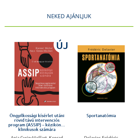
NEKED AJÁNLJUK
J
ÚJ
Öngyilkossági kísérlet utáni
Sportanatómia
rövid távú intervenciós
program (ASSIP) – kézikönyv
klinikusok számára
Anja Gysin-Maillart, Konrad
Delavier, Frédéric