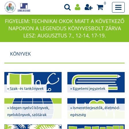
0
FIGYELEM: TECHNIKAI OKOK MIATT A KÖVETKEZŐ
NAPOKON A LEGENDUS KÖNYVESBOLT ZÁRVA
LESZ: AUGUSZTUS 7., 12-14, 17-19.
KÖNYVEK
» Szak- és tankönyvek
» Egyetemi jegyzetek
» Idegen nyelvű könyvek,
» Ismeretterjesztők, életmód-
nyelvkönyvek, szótárak
egészség