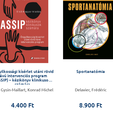
ilkossági kísérlet utáni rövid
Sportanatómia
ávú intervenciós program
SIP) – kézikönyv klinikusok
számára
 Gysin-Maillart, Konrad Michel
Delavier, Frédéric
4.400 Ft
8.900 Ft