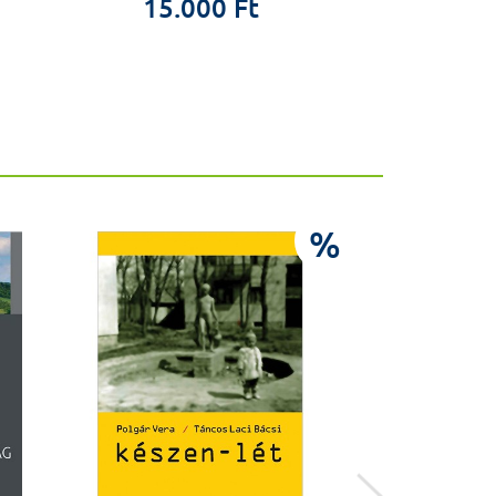
15.000 Ft
5.4
%