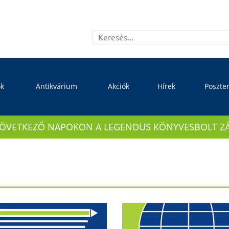
ok
Antikvárium
Akciók
Hírek
Poszte
KÖVETKEZŐ NAPOKON A LEGENDUS KÖNYVESBOLT ZÁRVA