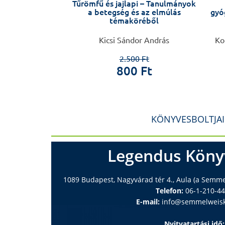
– Kopper László
Tűrömfű és jajlapi – Tanulmányok
a betegség és az elmúlás
gyó
témaköréből
 László
Kicsi Sándor András
Ko
0 Ft
2.500 Ft
 Ft
800 Ft
KÖNYVESBOLTJA
Legendus Köny
1089 Budapest, Nagyvárad tér 4., Aula (a Semm
Telefon:
06-1-210-4
E-mail:
info@semmelweisk
Nyitvatartási idő: