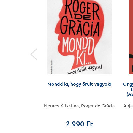
ak és apáknak –
Mondd ki, hogy őrült vagyok!
Öngy
/ Forradalmi
t
tünkben – hogyan
(AS
k fel rá?
ta és 1200 nő
Nemes Krisztina, Roger de Gràcia
Anja
0 Ft
2.990 Ft