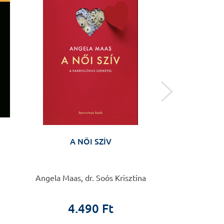
Előkés
A NŐI SZÍV
A zempléni Tarc
a barázdától
Önéletraj
Angela Maas, dr. Soós Krisztina
Rozgony
Előkés
4.490 Ft