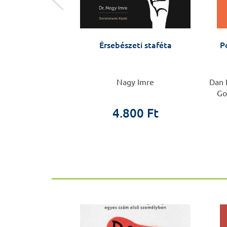
opodóm
Érsebészeti staféta
P
omonkos
Nagy Imre
Dan B
Go
0 Ft
4.800 Ft