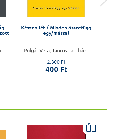
ág
Készen-lét / Minden összefügg
Gyermek-bő
ozott
egy/mással
kis
r
Polgár Vera, Táncos Laci bácsi
Csoma Zsanett 
Fe
2.800 Ft
400 Ft
8.8
ÚJ