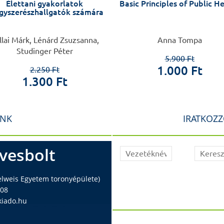
Élettani gyakorlatok
Basic Principles of Public H
gyszerészhallgatók számára
llai Márk, Lénárd Zsuzsanna,
Anna Tompa
Studinger Péter
5.900 Ft
1.000 Ft
2.250 Ft
1.300 Ft
INK
IRATKOZZ
vesbolt
elweis Egyetem toronyépülete)
408
iado.hu