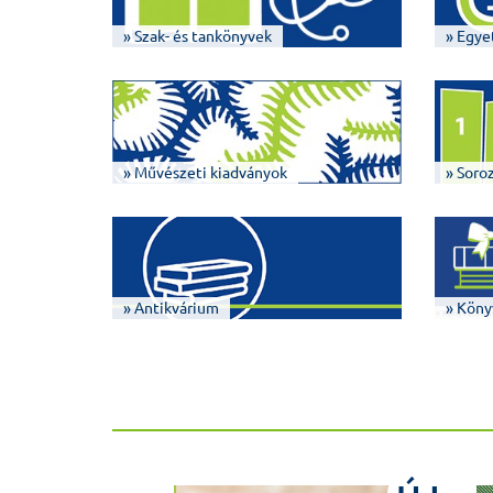
» Szak- és tankönyvek
» Egye
» Művészeti kiadványok
» Soro
» Antikvárium
» Köny