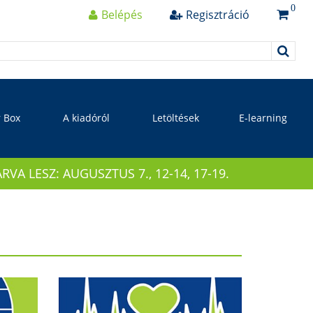
0
Belépés
Regisztráció
r Box
A kiadóról
Letöltések
E-learning
 LESZ: AUGUSZTUS 7., 12-14, 17-19.