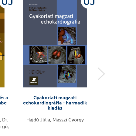
ÚJ
ÚJ
és a
Gyakorlati magzati
Felnőttmesék a 
sbe
echokardiográfia - harmadik
remény, az ú
kiadás
megérkezés
 Dr.
Hajdú Júlia, Masszi György
Antall Gabri
rgő,
Dimi