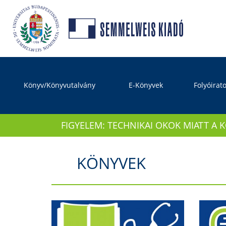
Könyv/Könyvutalvány
E-Könyvek
Folyóirat
FIGYELEM: TECHNIKAI OKOK MIATT A 
KÖNYVEK