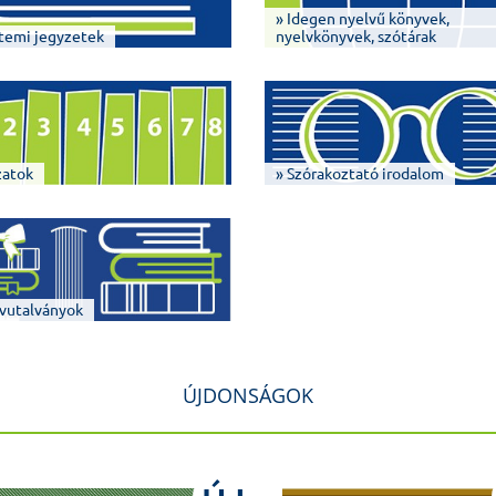
» Idegen nyelvű könyvek,
temi jegyzetek
nyelvkönyvek, szótárak
zatok
» Szórakoztató irodalom
vutalványok
ÚJDONSÁGOK