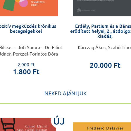
ozitív megküzdés krónikus
Erdély, Partium és a Báns
betegségekkel
erődített helyei, 2., átdolg
kiadás,
ilsker – Joti Samra – Dr. Elliot
Karczag Ákos, Szabó Tibo
ldner, Perczel-Forintos Dóra
20.000 Ft
2.900 Ft
1.800 Ft
NEKED AJÁNLJUK
ÚJ