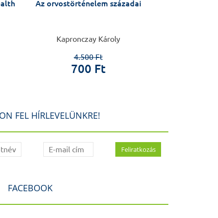
ealth
Az orvostörténelem századai
Szabó Lőrinc
drámafo
Kapronczay Károly
Szele
4.500 Ft
2.5
700 Ft
80
ON FEL HÍRLEVELÜNKRE!
FACEBOOK