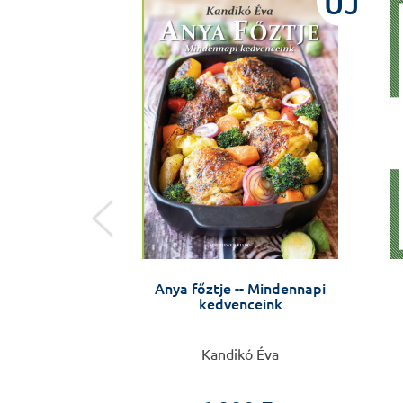
ÚJ
ÚJ
mélyiségzavarom
Anya főztje -- Mindennapi
an
kedvenceink
 Anikó
Kandikó Éva