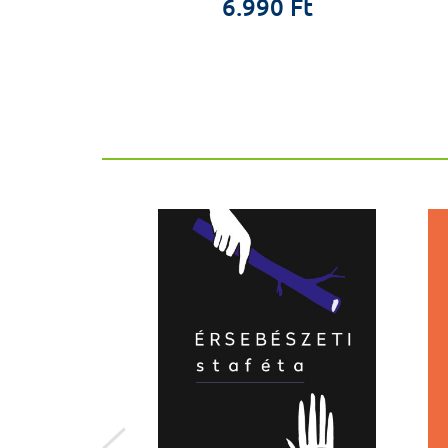
9 Ft
6.990 Ft
ÚJ