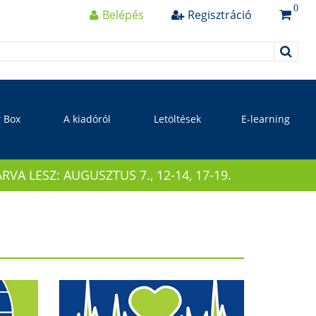
0
Belépés
Regisztráció
r Box
A kiadóról
Letöltések
E-learning
 LESZ: AUGUSZTUS 7., 12-14, 17-19.