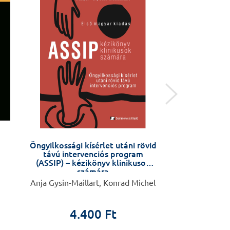
Öngyilkossági kísérlet utáni rövid
Hit, tudomá
távú intervenciós program
(ASSIP) – kézikönyv klinikusok
számára
Anja Gysin-Maillart, Konrad Michel
Gaál
4.400 Ft
5.9