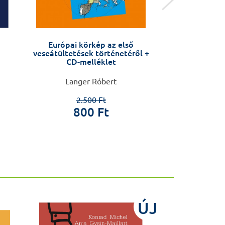
Európai körkép az első
Fogszabályozá
veseátültetések történetéről +
orto
CD-melléklet
Langer Róbert
Gábris Katalin, 
Noémi 
2.500 Ft
800 Ft
19.5
ÚJ