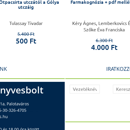
Ötpacsirta utczától a Gólya
Farmakognózia + pdf mellé
utczáig
Tulassay Tivadar
Kéry Ágnes, Lemberkovics É
Szőke Éva Franciska
5.400 Ft
500 Ft
6.300 Ft
4.000 Ft
INK
IRATKOZZ
nyvesbolt
1a, Palotaváros
6-30-326-4705
s.hu
 és 18.00 óra között