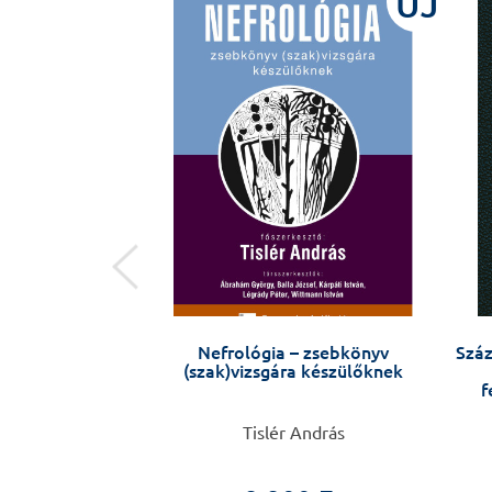
ÚJ
ÚJ
egségem van
Nefrológia – zsebkönyv
Száz
(szak)vizsgára készülőknek
f
 Anikó
Tislér András