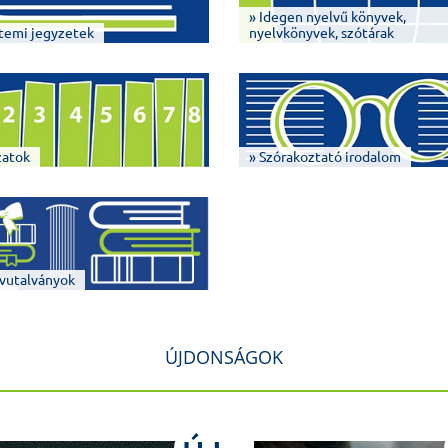
» Idegen nyelvű könyvek,
temi jegyzetek
nyelvkönyvek, szótárak
zatok
» Szórakoztató irodalom
vutalványok
ÚJDONSÁGOK