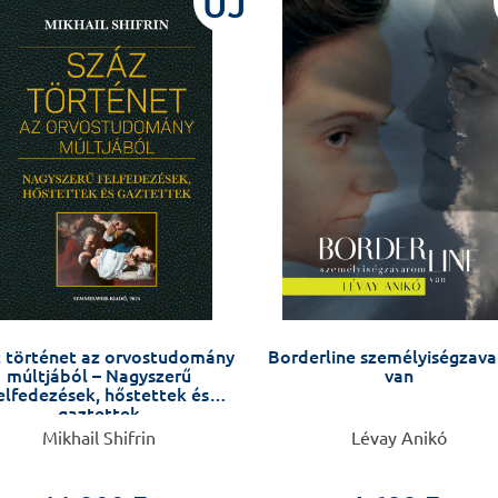
ÚJ
 történet az orvostudomány
Borderline személyiségzav
múltjából – Nagyszerű
van
elfedezések, hőstettek és
gaztettek
Mikhail Shifrin
Lévay Anikó