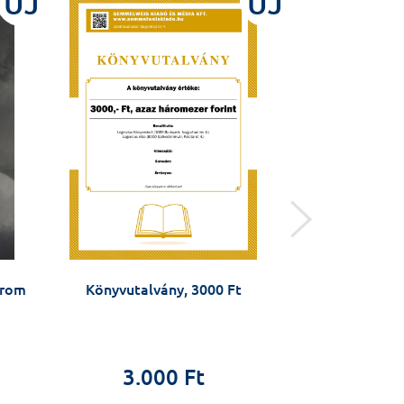
ÚJ
ÚJ
arom
Könyvutalvány, 3000 Ft
Könyvutalv
3.000 Ft
2.0