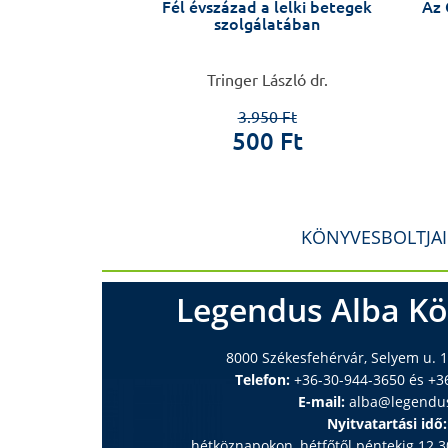
napló
Fél évszázad a lelki betegek
Az 
szolgálatában
l Tibor
Tringer László dr.
0 Ft
3.950 Ft
 Ft
500 Ft
KÖNYVESBOLTJA
Legendus Alba Kö
8000 Székesfehérvár, Selyem u. 1
Telefon:
+36-30-944-3650 és +3
E-mail:
alba@legendu
Nyitvatartási idő:
hétköznapokon, hétfőtől péntekig 12.30