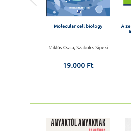
– zsebkönyv
Molecular cell biology
A ze
a készülőknek
a
 András
Miklós Csala, Szabolcs Sipeki
0 Ft
19.000 Ft
ÚJ