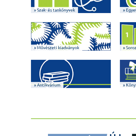
» Szak- és tankönyvek
» Egye
» Művészeti kiadványok
» Soro
» Antikvárium
» Köny