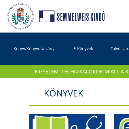
Könyv/Könyvutalvány
E-Könyvek
Folyóirat
FIGYELEM: TECHNIKAI OKOK MIATT A 
KÖNYVEK