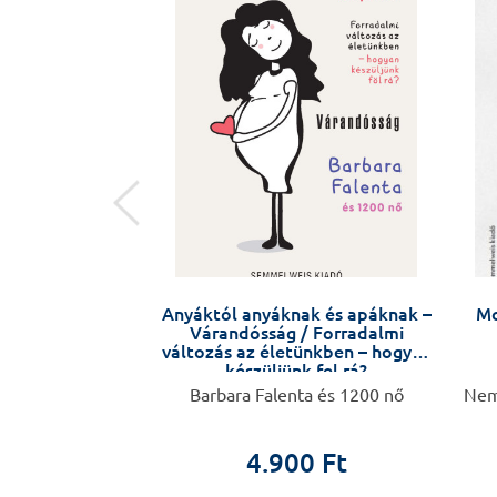
ületben
ltól Budapestig,
Anyáktól anyáknak és apáknak –
Mo
a katedráig -
Várandósság / Forradalmi
i látlelet
változás az életünkben – hogyan
készüljünk fel rá?
i Ferenc
Barbara Falenta és 1200 nő
Neme
ületben
4.900 Ft