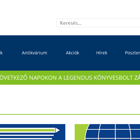
ok
Antikvárium
Akciók
Hírek
Poszte
KÖVETKEZŐ NAPOKON A LEGENDUS KÖNYVESBOLT ZÁRVA