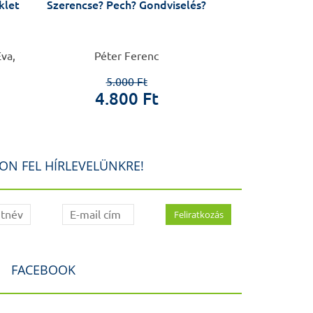
klet
Szerencse? Pech? Gondviselés?
Lélegze
va,
Péter Ferenc
Horvát
5.000 Ft
2.0
4.800 Ft
40
ON FEL HÍRLEVELÜNKRE!
FACEBOOK