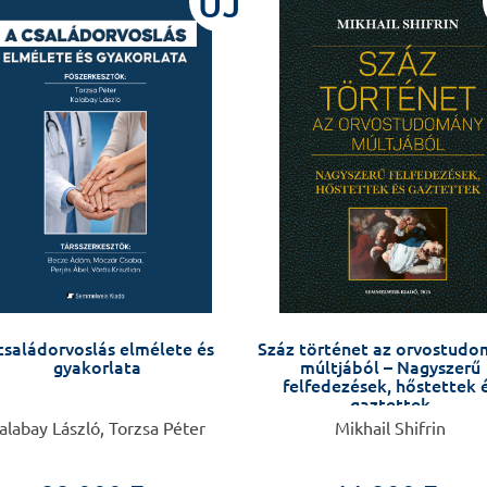
ÚJ
családorvoslás elmélete és
Száz történet az orvostud
gyakorlata
múltjából – Nagyszerű
felfedezések, hőstettek 
gaztettek
alabay László, Torzsa Péter
Mikhail Shifrin