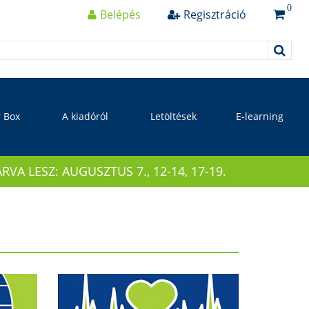
0
Belépés
Regisztráció
r Box
A kiadóról
Letöltések
E-learning
 LESZ: AUGUSZTUS 7., 12-14, 17-19.