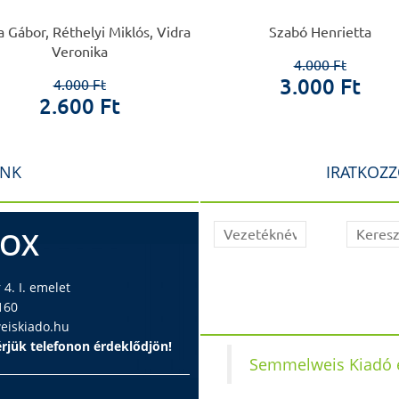
 Gábor, Réthelyi Miklós, Vidra
Szabó Henrietta
Veronika
4.000 Ft
3.000 Ft
4.000 Ft
2.600 Ft
INK
IRATKOZZ
BOX
4. I. emelet
160
iskiado.hu
rjük telefonon érdeklődjön!
Semmelweis Kiadó é