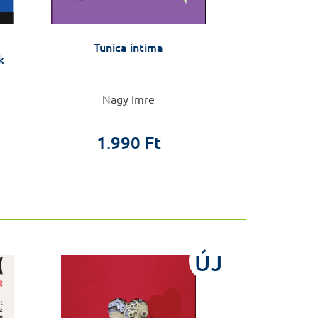
Tunica intima
Kórházak a
k
kórházak k
Nagy Imre
Járay
4.0
1.990 Ft
1.8
ÚJ