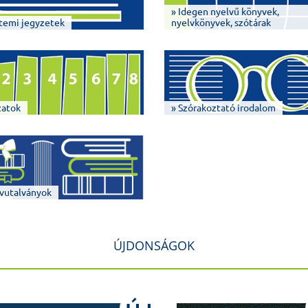
» Idegen nyelvű könyvek,
temi jegyzetek
nyelvkönyvek, szótárak
zatok
» Szórakoztató irodalom
vutalványok
ÚJDONSÁGOK