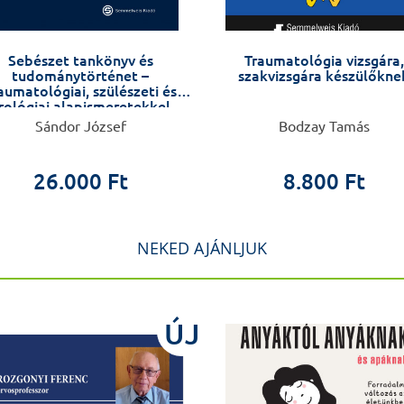
Sebészet tankönyv és
Traumatológia vizsgára,
tudománytörténet –
szakvizsgára készülőkne
aumatológiai, szülészeti és
rológiai alapismeretekkel
kiegészítve –
Sándor József
Bodzay Tamás
26.000 Ft
8.800 Ft
NEKED AJÁNLJUK
ÚJ