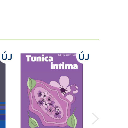
ÚJ
ÚJ