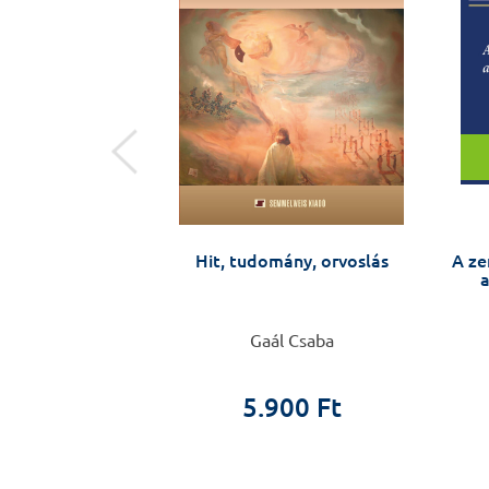
natómia
Hit, tudomány, orvoslás
A ze
a
 Frédéric
Gaál Csaba
0 Ft
5.900 Ft