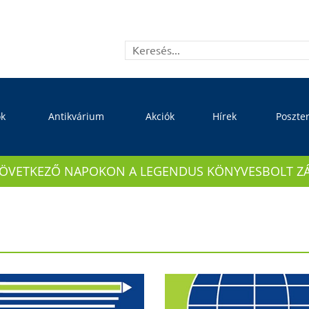
ok
Antikvárium
Akciók
Hírek
Poszte
KÖVETKEZŐ NAPOKON A LEGENDUS KÖNYVESBOLT ZÁRVA