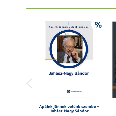
%
%
ológia alapjai
Apáink jönnek velünk szembe –
Juhász-Nagy Sándor