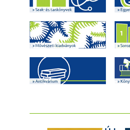
» Szak- és tankönyvek
» Egye
» Művészeti kiadványok
» Soro
» Antikvárium
» Köny