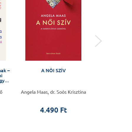
nak –
A NŐI SZÍV
Öngyilkossági kí
i
távú interve
ogyan
(ASSIP) – kézi
szá
nő
Angela Maas, dr. Soós Krisztina
Anja Gysin-Maill
4.490 Ft
4.4