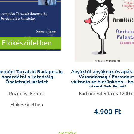
Előkészületben
mpléni Tarcaltól Budapestig,
Anyáktól anyáknak és apák
 barázdától a katedráig -
Várandósság / Forradalm
Önéletrajzi látlelet
változás az életünkben – h
készüljünk fel rá?
Rozgonyi Ferenc
Barbara Falenta és 1200 
Előkészületben
4.900 Ft
AKCIÓK