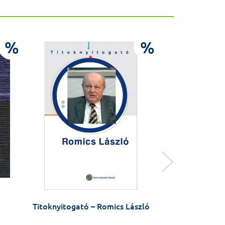
%
%
Titoknyitogató – Romics László
Titoknyitogató 