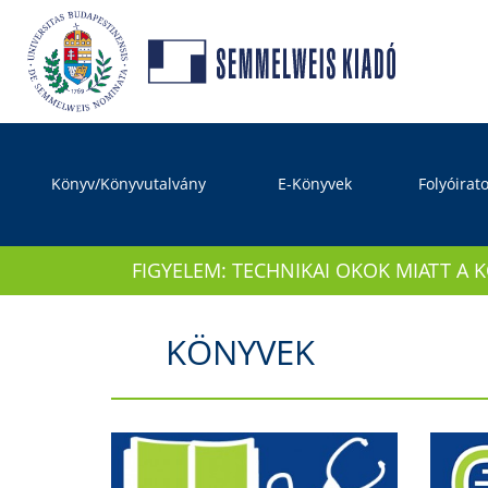
Könyv/Könyvutalvány
E-Könyvek
Folyóirat
FIGYELEM: TECHNIKAI OKOK MIATT A 
KÖNYVEK