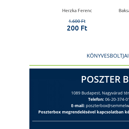
 Éva
Herzka Ferenc
Baksa
0 Ft
1.600 Ft
0 Ft
200 Ft
KÖNYVESBOLTJA
POSZTER 
1089 Budapest, Nagyvárad tér 
Telefon:
06-20-374-0
E-mail:
poszterbox@semmelwe
Poszterbox megrendelésével kapcsolatban ké