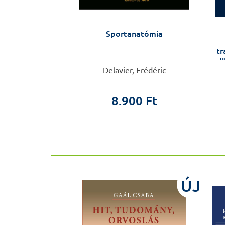
ell biology
Sportanatómia
tr
u
Szabolcs Sipeki
Delavier, Frédéric
00 Ft
8.900 Ft
ÚJ