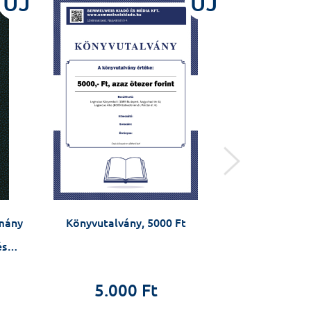
ÚJ
ÚJ
omány
Könyvutalvány, 5000 Ft
Arcképek -
örökösök: 
és
5.000 Ft
2.5