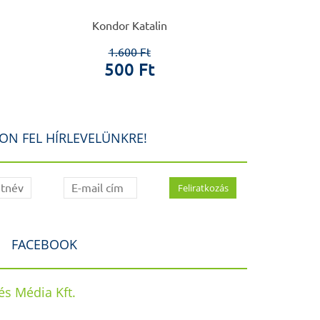
Kondor Katalin
Táncos
1.600 Ft
1.6
500 Ft
50
ON FEL HÍRLEVELÜNKRE!
FACEBOOK
s Média Kft.