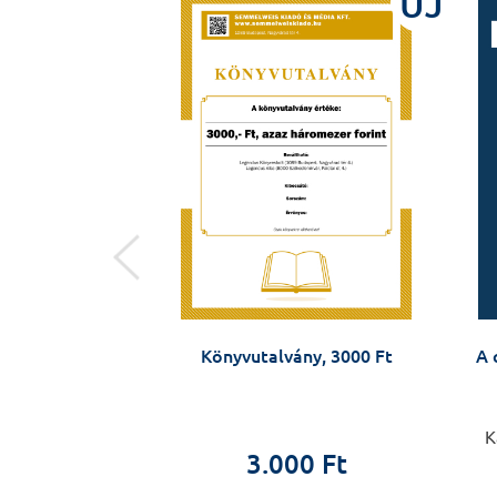
ÚJ
ÚJ
– zsebkönyv
Könyvutalvány, 3000 Ft
A 
a készülőknek
 András
K
3.000 Ft