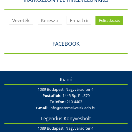
FACEBOOK
Kiadó
1089 Budapest, Nagyvárad tér 4.
Postafiók:
1445 Bp. Pf. 370
Telefon:
210-4403
E-mail:
info@semmelweiskiado.hu
Legendus Könyvesbolt
1089 Budapest, Nagyvárad tér 4.