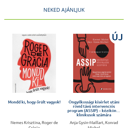
NEKED AJÁNLJUK
J
ÚJ
Mondd ki, hogy őrült vagyok!
Öngyilkossági kísérlet utáni
rövid távú intervenciós
program (ASSIP) – kézikönyv
klinikusok számára
Nemes Krisztina, Roger de
Anja Gysin-Maillart, Konrad
Gràcia
Michel