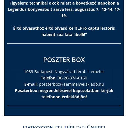
Figyelem: technikai okok miatt a következő napokon a
Legendus könyvesbolt zárva lesz: augusztus 7., 12-14, 17-
19.
Értő olvasathoz értő olvasó kell! „Pro captu lectoris
habent sua fata libelli!”
POSZTER BOX
1089 Budapest, Nagyvárad tér 4. I. emelet
Telefon:
06-20-374-0160
E-mail:
poszterbox@semmelweiskiado.hu
Poszterbox megrendelésével kapcsolatban kérjük
telefonon érdeklődjön!
IRATKOZZON FEL HÍRLEVELÜNKRE!