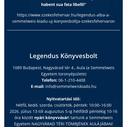
habent sua fata libelli!”
https://www.szekesfehervar.hu/legendus-alba-a-
semmelweis-kiadu-uj-konyvesboltja-szekesfehervaron
Legendus Könyvesbolt
1089 Budapest, Nagyvárad tér 4., Aula (a Semmelweis
Egyetem toronyépülete)
Telefon:
06-1-210-4408
E-mail:
info@semmelweiskiado.hu
Nyitvatartási idő:
Hétfő, kedd, szerda, csütörtök, péntek: 10:00–16:00
2026. július 13-tól augusztus 5-ig hétfőtől péntekig 10-16
óra között
nyári könyvvásár
t tartunk a Semmelweis
Egyetem NAGYVÁRAD TÉRI TÖMBJÉNEK AULÁJÁBAN!