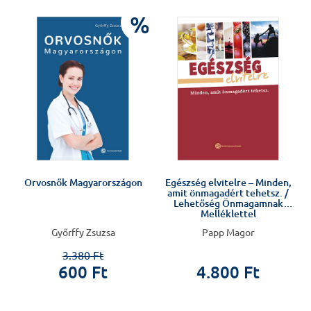
%
Orvosnők Magyarországon
Egészség elvitelre – Minden,
amit önmagadért tehetsz. /
Lehetőség Önmagamnak
Melléklettel
Győrffy Zsuzsa
Papp Magor
3.380 Ft
600 Ft
4.800 Ft