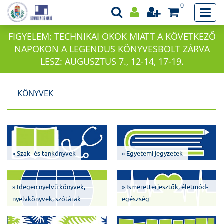
0
FIGYELEM: TECHNIKAI OKOK MIATT A KÖVETKEZŐ
NAPOKON A LEGENDUS KÖNYVESBOLT ZÁRVA
LESZ: AUGUSZTUS 7., 12-14, 17-19.
KÖNYVEK
» Szak- és tankönyvek
» Egyetemi jegyzetek
» Idegen nyelvű könyvek,
» Ismeretterjesztők, életmód-
nyelvkönyvek, szótárak
egészség