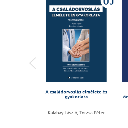
ÚJ
ÚJ
 – zsebkönyv
A családorvoslás elmélete és
sgázóknak
gyakorlata
ör
zekanecz Zoltán
Kalabay László, Torzsa Péter