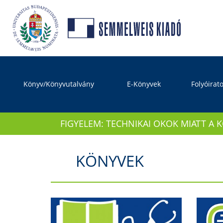
Könyv/Könyvutalvány
E-Könyvek
Folyóirat
FIGYELEM: TECHNIKAI OKOK MIATT A 
KÖNYVEK