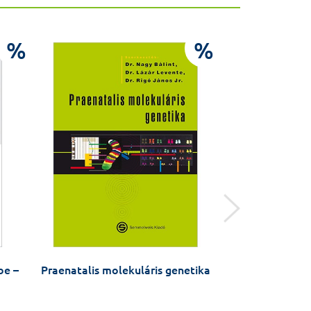
%
%
be –
Praenatalis molekuláris genetika
Magyar orvos 