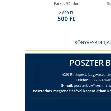
 Gábor
Farkas Sándor
Su
0 Ft
2.800 Ft
0 Ft
500 Ft
KÖNYVESBOLTJA
POSZTER 
1089 Budapest, Nagyvárad tér 
Telefon:
06-20-374-0
E-mail:
poszterbox@semmelwe
Poszterbox megrendelésével kapcsolatban ké