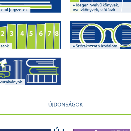
» Idegen nyelvű könyvek,
temi jegyzetek
nyelvkönyvek, szótárak
zatok
» Szórakoztató irodalom
vutalványok
ÚJDONSÁGOK