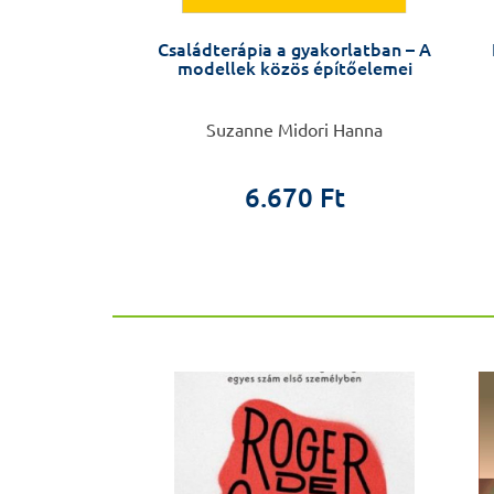
 őrült vagyok!
Családterápia a gyakorlatban – A
modellek közös építőelemei
 Roger de Gràcia
Suzanne Midori Hanna
0 Ft
6.670 Ft
ÚJ