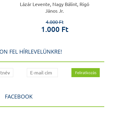
Lázár Levente, Nagy Bálint, Rigó
Iffy 
János Jr.
3.0
50
4.000 Ft
1.000 Ft
ON FEL HÍRLEVELÜNKRE!
FACEBOOK