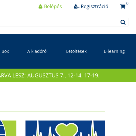
0
Belépés
Regisztráció
r Box
A kiadóról
Letöltések
E-learning
 LESZ: AUGUSZTUS 7., 12-14, 17-19.