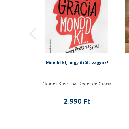
ületben
ltól Budapestig,
Mondd ki, hogy őrült vagyok!
a katedráig -
i látlelet
i Ferenc
Nemes Krisztina, Roger de Gràcia
ületben
2.990 Ft