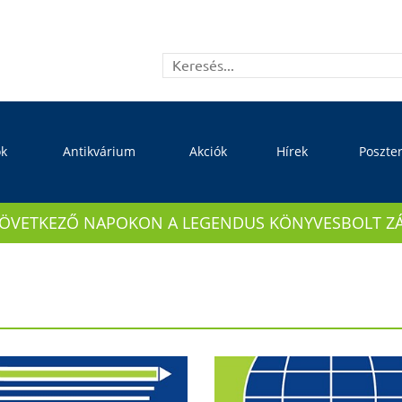
ok
Antikvárium
Akciók
Hírek
Poszte
KÖVETKEZŐ NAPOKON A LEGENDUS KÖNYVESBOLT ZÁRVA