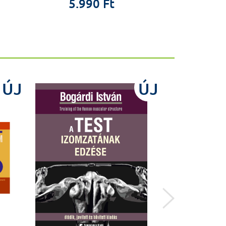
5.990 Ft
7.9
ÚJ
ÚJ