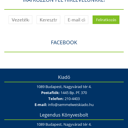
FACEBOOK
Kiadó
1089 Budapest, Nagyvárad tér 4.
Postafiók:
1445 Bp. Pf. 370
Telefon:
210-4403
E-mail:
info@semmelweiskiado.hu
Legendus Könyvesbolt
1089 Budapest, Nagyvárad tér 4.