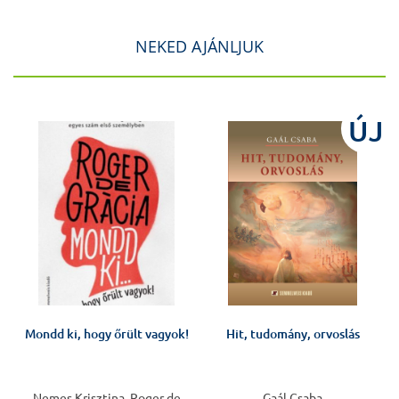
NEKED AJÁNLJUK
J
ÚJ
Mondd ki, hogy őrült vagyok!
Hit, tudomány, orvoslás
v
Nemes Krisztina, Roger de
Gaál Csaba