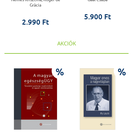
Gràcia
5.900 Ft
2.990 Ft
AKCIÓK
%
%
%