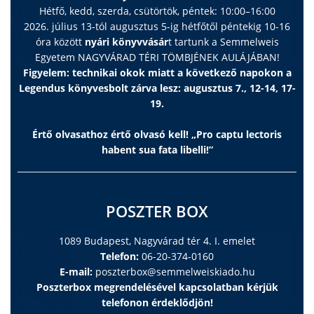
Hétfő, kedd, szerda, csütörtök, péntek: 10:00–16:00
2026. július 13-tól augusztus 5-ig hétfőtől péntekig 10-16
óra között
nyári könyvvásár
t tartunk a Semmelweis
Egyetem NAGYVÁRAD TÉRI TÖMBJÉNEK AULÁJÁBAN!
Figyelem: technikai okok miatt a következő napokon a
Legendus könyvesbolt zárva lesz: augusztus 7., 12-14, 17-
19.
Értő olvasathoz értő olvasó kell! „Pro captu lectoris
habent sua fata libelli!”
POSZTER BOX
1089 Budapest, Nagyvárad tér 4. I. emelet
Telefon:
06-20-374-0160
E-mail:
poszterbox@semmelweiskiado.hu
Poszterbox megrendelésével kapcsolatban kérjük
telefonon érdeklődjön!