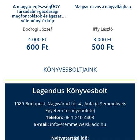
A magyar egészségÜGY -
Magyar orvos a nagyvilágban
Társadalmi-gazdasági
megfontolások és ágazati
véleménytérkép
Bodrogi József
Iffy László
4.000 Ft
3.000 Ft
600 Ft
500 Ft
KÖNYVESBOLTJAINK
Legendus Könyvesbolt
1089 Budapest, Nagyvárad tér 4., Aula (a Semmelweis
Egyetem toronyépülete)
Telefon:
06-1-210-4408
E-mail:
info@semmelweiskiado.hu
Nyitvatartási idő: