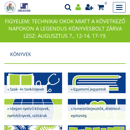
0
FIGYELEM: TECHNIKAI OKOK MIATT A KÖVETKEZŐ
NAPOKON A LEGENDUS KÖNYVESBOLT ZÁRVA
LESZ: AUGUSZTUS 7., 12-14, 17-19.
KÖNYVEK
» Szak- és tankönyvek
» Egyetemi jegyzetek
» Idegen nyelvű könyvek,
» Ismeretterjesztők, életmód-
nyelvkönyvek, szótárak
egészség