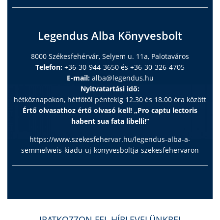
Legendus Alba Könyvesbolt
8000 Székesfehérvár, Selyem u. 11a, Palotaváros
Telefon:
+36-30-944-3650 és +36-30-326-4705
E-mail:
alba@legendus.hu
Nyitvatartási idő:
hétköznapokon, hétfőtől péntekig 12.30 és 18.00 óra között
Értő olvasathoz értő olvasó kell! „Pro captu lectoris
habent sua fata libelli!”
https://www.szekesfehervar.hu/legendus-alba-a-
semmelweis-kiadu-uj-konyvesboltja-szekesfehervaron
IRATKOZZON FEL HÍRLEVELÜNKRE!