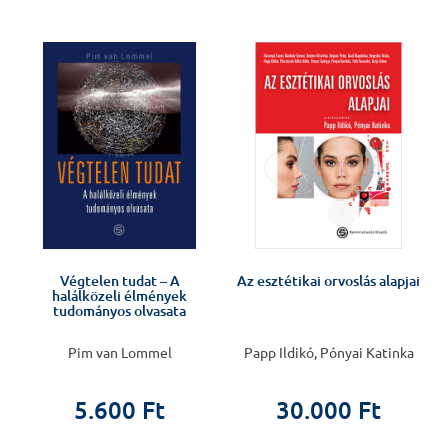
J
Végtelen tudat – A
Az esztétikai orvoslás alapjai
halálközeli élmények
tudományos olvasata
Pim van Lommel
Papp Ildikó, Pónyai Katinka
5.600 Ft
30.000 Ft