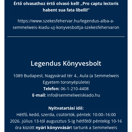
Értő olvasathoz értő olvasó kell! „Pro captu lectoris
habent sua fata libelli!”
https://www.szekesfehervar.hu/legendus-alba-a-
semmelweis-kiadu-uj-konyvesboltja-szekesfehervaron
Legendus Könyvesbolt
1089 Budapest, Nagyvárad tér 4., Aula (a Semmelweis
Egyetem toronyépülete)
Telefon:
06-1-210-4408
E-mail:
info@semmelweiskiado.hu
Nyitvatartási idő:
Hétfő, kedd, szerda, csütörtök, péntek: 10:00–16:00
2026. július 13-tól augusztus 5-ig hétfőtől péntekig 10-16
óra között
nyári könyvvásár
t tartunk a Semmelweis