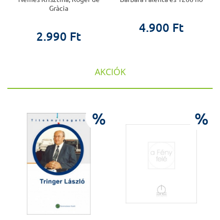
Gràcia
4.900 Ft
2.990 Ft
AKCIÓK
%
%
%