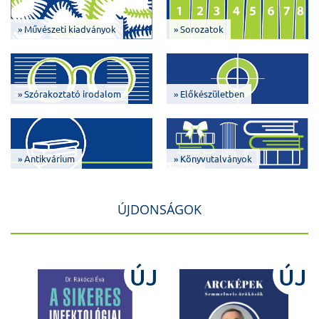
» Művészeti kiadványok
» Sorozatok
» Szórakoztató irodalom
» Előkészületben
» Antikvárium
» Könyvutalványok
ÚJDONSÁGOK
J
ÚJ
ÚJ