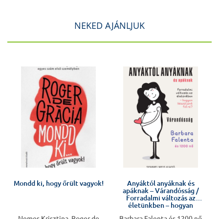
NEKED AJÁNLJUK
J
Mondd ki, hogy őrült vagyok!
Anyáktól anyáknak és
apáknak – Várandósság /
Forradalmi változás az
életünkben – hogyan
készüljünk fel rá?
Nemes Krisztina, Roger de
Barbara Falenta és 1200 nő