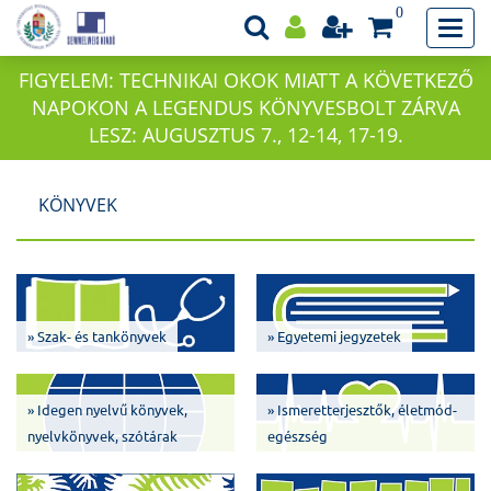
0
FIGYELEM: TECHNIKAI OKOK MIATT A KÖVETKEZŐ
NAPOKON A LEGENDUS KÖNYVESBOLT ZÁRVA
LESZ: AUGUSZTUS 7., 12-14, 17-19.
KÖNYVEK
» Szak- és tankönyvek
» Egyetemi jegyzetek
» Idegen nyelvű könyvek,
» Ismeretterjesztők, életmód-
nyelvkönyvek, szótárak
egészség