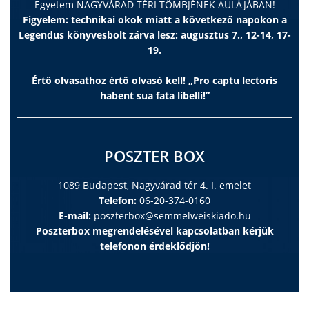
Egyetem NAGYVÁRAD TÉRI TÖMBJÉNEK AULÁJÁBAN!
Figyelem: technikai okok miatt a következő napokon a
Legendus könyvesbolt zárva lesz: augusztus 7., 12-14, 17-
19.
Értő olvasathoz értő olvasó kell! „Pro captu lectoris
habent sua fata libelli!”
POSZTER BOX
1089 Budapest, Nagyvárad tér 4. I. emelet
Telefon:
06-20-374-0160
E-mail:
poszterbox@semmelweiskiado.hu
Poszterbox megrendelésével kapcsolatban kérjük
telefonon érdeklődjön!