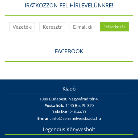
IRATKOZZON FEL HÍRLEVELÜNKRE!
FACEBOOK
Kiadó
1089 Budapest, Nagyvárad tér 4.
Postafiók:
1445 Bp. Pf. 370
Telefon:
210-4403
E-mail:
info@semmelweiskiado.hu
Legendus Könyvesbolt