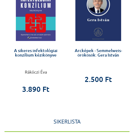
A sikeres infektológiai
Arcképek - Semmelweis-
konzílium kézikönyve
örökösök: Gera István
Rákóczi Éva
2.500 Ft
3.890 Ft
SIKERLISTA