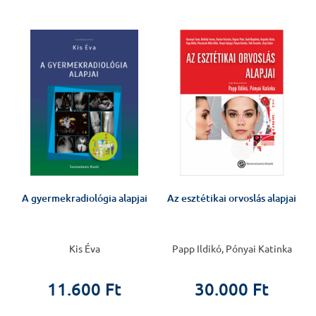
J
A gyermekradiológia alapjai
Az esztétikai orvoslás alapjai
Kis Éva
Papp Ildikó, Pónyai Katinka
11.600 Ft
30.000 Ft