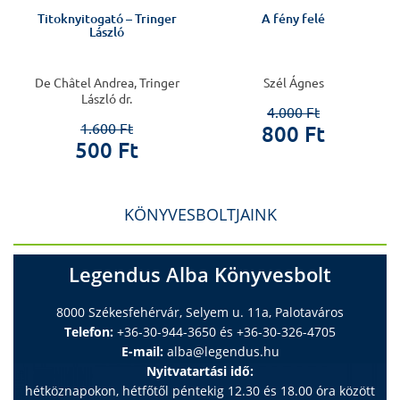
Titoknyitogató – Tringer
A fény felé
László
De Châtel Andrea, Tringer
Szél Ágnes
László dr.
4.000 Ft
1.600 Ft
800 Ft
500 Ft
KÖNYVESBOLTJAINK
Legendus Alba Könyvesbolt
8000 Székesfehérvár, Selyem u. 11a, Palotaváros
Telefon:
+36-30-944-3650 és +36-30-326-4705
E-mail:
alba@legendus.hu
Nyitvatartási idő:
hétköznapokon, hétfőtől péntekig 12.30 és 18.00 óra között