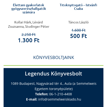
Élettani gyakorlatok
Titoknyitogató – Istvánfi
gyógyszerészhallgatók
Csaba
számára
Kollai Márk, Lénárd
Táncos László
Zsuzsanna, Studinger Péter
1.600 Ft
2.250 Ft
500 Ft
1.300 Ft
KÖNYVESBOLTJAINK
Legendus Könyvesbolt
1089 Budapest, Nagyvárad tér 4., Aula (a Semmelweis
Egyetem toronyépülete)
Telefon:
06-1-210-4408
E-mail:
info@semmelweiskiado.hu