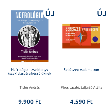
J
ÚJ
ÚJ
Nefrológia – zsebkönyv
Sebészeti vademecum
(szak)vizsgára készülőknek
Tislér András
Piros László, Szijártó Attila
9.900 Ft
4.590 Ft