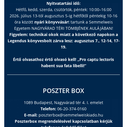
Nyitvatartási idő:
Hétfő, kedd, szerda, csütörtök, péntek: 10:00–16:00
2026. július 13-tól augusztus 5-ig hétfőtől péntekig 10-16
óra között
nyári könyvvásár
t tartunk a Semmelweis
Egyetem NAGYVÁRAD TÉRI TÖMBJÉNEK AULÁJÁBAN!
Figyelem: technikai okok miatt a következő napokon a
Legendus könyvesbolt zárva lesz: augusztus 7., 12-14, 17-
19.
Értő olvasathoz értő olvasó kell! „Pro captu lectoris
habent sua fata libelli!”
POSZTER BOX
1089 Budapest, Nagyvárad tér 4. I. emelet
Telefon:
06-20-374-0160
E-mail:
poszterbox@semmelweiskiado.hu
Poszterbox megrendelésével kapcsolatban kérjük