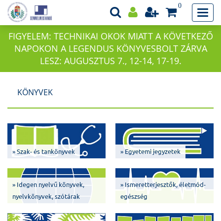
0
FIGYELEM: TECHNIKAI OKOK MIATT A KÖVETKEZŐ
NAPOKON A LEGENDUS KÖNYVESBOLT ZÁRVA
LESZ: AUGUSZTUS 7., 12-14, 17-19.
KÖNYVEK
» Szak- és tankönyvek
» Egyetemi jegyzetek
» Idegen nyelvű könyvek,
» Ismeretterjesztők, életmód-
nyelvkönyvek, szótárak
egészség