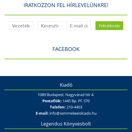
IRATKOZZON FEL HÍRLEVELÜNKRE!
FACEBOOK
Kiadó
1089 Budapest, Nagyvárad tér 4.
Postafiók:
1445 Bp. Pf. 370
Telefon:
210-4403
E-mail:
info@semmelweiskiado.hu
Legendus Könyvesbolt