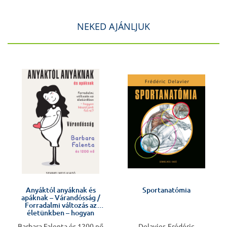
NEKED AJÁNLJUK
J
Anyáktól anyáknak és
Sportanatómia
apáknak – Várandósság /
Forradalmi változás az
életünkben – hogyan
készüljünk fel rá?
Barbara Falenta és 1200 nő
Delavier, Frédéric