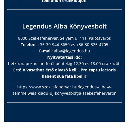
telefonon érdeklődjön!
Legendus Alba Könyvesbolt
8000 Székesfehérvár, Selyem u. 11a, Palotaváros
Telefon:
+36-30-944-3650 és +36-30-326-4705
E-mail:
alba@legendus.hu
Nyitvatartási idő:
hétköznapokon, hétfőtől péntekig 12.30 és 18.00 óra között
Értő olvasathoz értő olvasó kell! „Pro captu lectoris
habent sua fata libelli!”
https://www.szekesfehervar.hu/legendus-alba-a-
semmelweis-kiadu-uj-konyvesboltja-szekesfehervaron