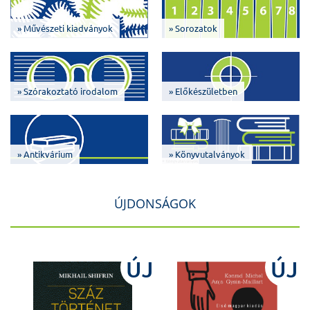
» Művészeti kiadványok
» Sorozatok
» Szórakoztató irodalom
» Előkészületben
» Antikvárium
» Könyvutalványok
ÚJDONSÁGOK
J
ÚJ
ÚJ