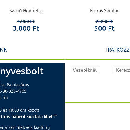
Szabó Henrietta
Farkas Sándor
4.000 Ft
2.800 Ft
3.000 Ft
500 Ft
INK
IRATKOZZ
nyvesbolt
1a, Palotaváros
6-30-326-4705
s.hu
 és 18.00 óra között
toris habent sua fata libelli!”
ba-a-semmelweis-kiadu-uj-