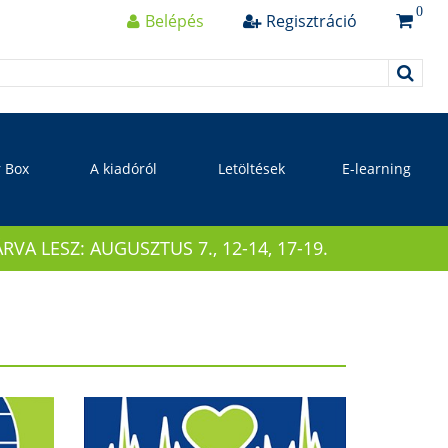
0
Belépés
Regisztráció
r Box
A kiadóról
Letöltések
E-learning
 LESZ: AUGUSZTUS 7., 12-14, 17-19.