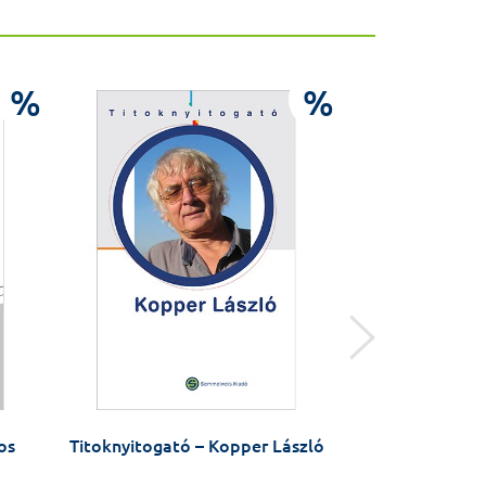
%
%
os
Titoknyitogató – Kopper László
Készen-lét / M
egy/