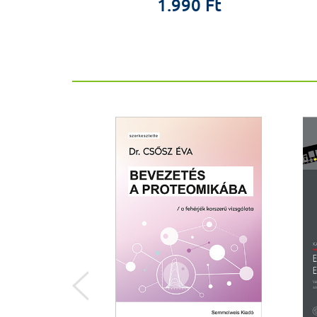
0 Ft
1.990 Ft
%