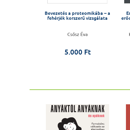
bridzsezni!
Bevezetés a proteomikába – a
E
fehérjék korszerű vizsgálata
erőd
 Tibor
Csősz Éva
0 Ft
0 Ft
5.000 Ft
ÚJ