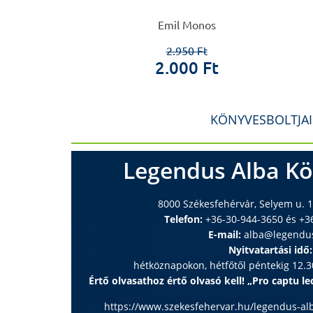
 Ferenc
Emil Monos
0 Ft
2.950 Ft
 Ft
2.000 Ft
KÖNYVESBOLTJA
Legendus Alba Kö
8000 Székesfehérvár, Selyem u. 1
Telefon:
+36-30-944-3650 és +3
E-mail:
alba@legendu
Nyitvatartási idő:
hétköznapokon, hétfőtől péntekig 12.30
Értő olvasathoz értő olvasó kell! „Pro captu lec
https://www.szekesfehervar.hu/legendus-al