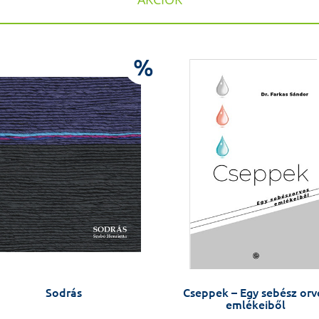
%
Sodrás
Cseppek – Egy sebész orv
emlékeiből