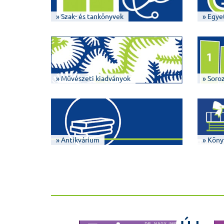
» Szak- és tankönyvek
» Egye
» Művészeti kiadványok
» Soro
» Antikvárium
» Köny