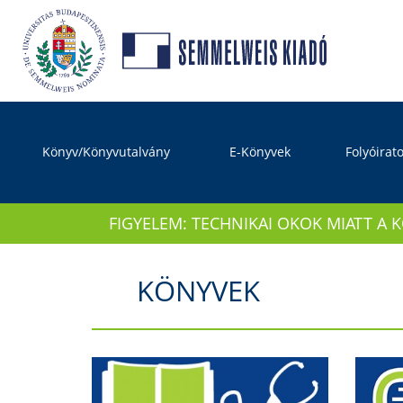
Könyv/Könyvutalvány
E-Könyvek
Folyóirat
FIGYELEM: TECHNIKAI OKOK MIATT A 
KÖNYVEK