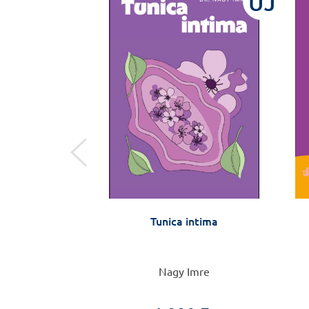
ÚJ
ÚJ
ia vizsgára,
Tunica intima
 készülőknek
 Tamás
Nagy Imre