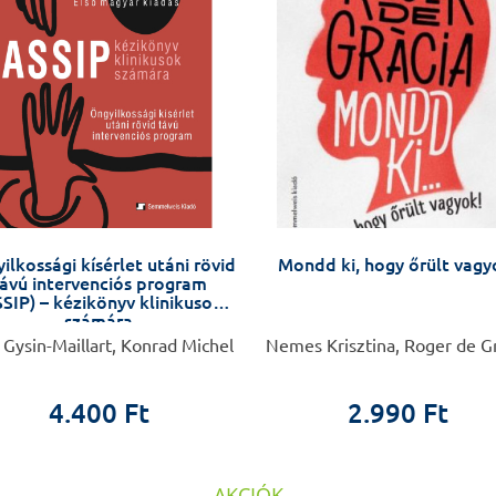
ilkossági kísérlet utáni rövid
Mondd ki, hogy őrült vagy
ávú intervenciós program
SIP) – kézikönyv klinikusok
számára
 Gysin-Maillart, Konrad Michel
Nemes Krisztina, Roger de G
4.400 Ft
2.990 Ft
AKCIÓK