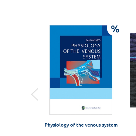
%
%
velünk szembe –
Physiology of the venous system
Attila