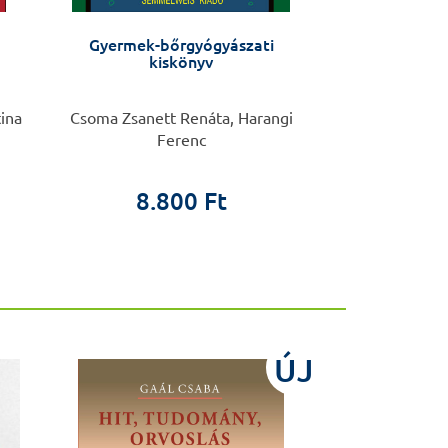
Gyermek-bőrgyógyászati
Kardiome
kiskönyv
tina
Csoma Zsanett Renáta, Harangi
Boussou
Ferenc
3.5
8.800 Ft
ÚJ