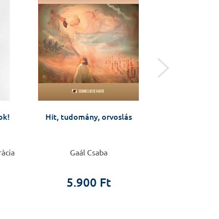
Előkés
ok!
Hit, tudomány, orvoslás
A zempléni Tarc
a barázdától
Önéletraj
ràcia
Gaál Csaba
Rozgony
Előkés
5.900 Ft