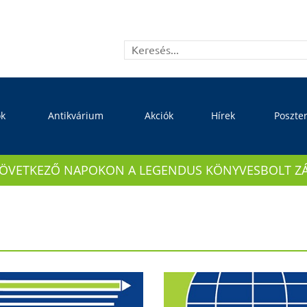
ok
Antikvárium
Akciók
Hírek
Poszte
KÖVETKEZŐ NAPOKON A LEGENDUS KÖNYVESBOLT ZÁRVA