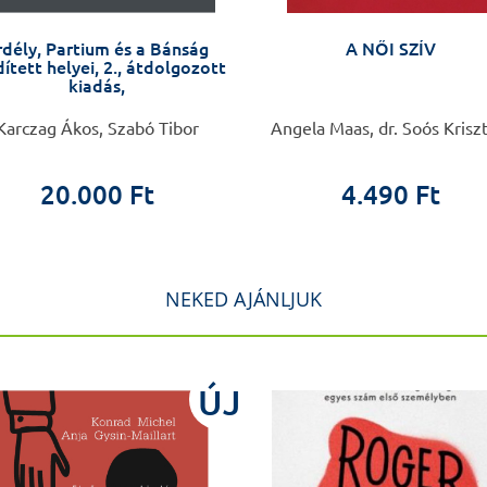
rdély, Partium és a Bánság
A NŐI SZÍV
ített helyei, 2., átdolgozott
kiadás,
Karczag Ákos, Szabó Tibor
Angela Maas, dr. Soós Krisz
20.000 Ft
4.490 Ft
NEKED AJÁNLJUK
ÚJ