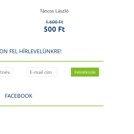
Táncos László
Polgár Vera, T
1.600 Ft
2.8
500 Ft
40
ON FEL HÍRLEVELÜNKRE!
FACEBOOK