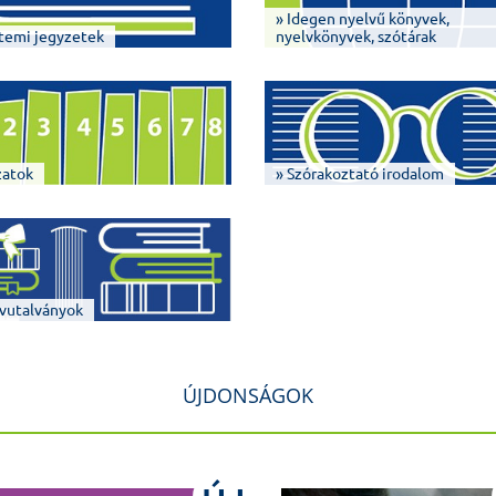
» Idegen nyelvű könyvek,
temi jegyzetek
nyelvkönyvek, szótárak
zatok
» Szórakoztató irodalom
vutalványok
ÚJDONSÁGOK