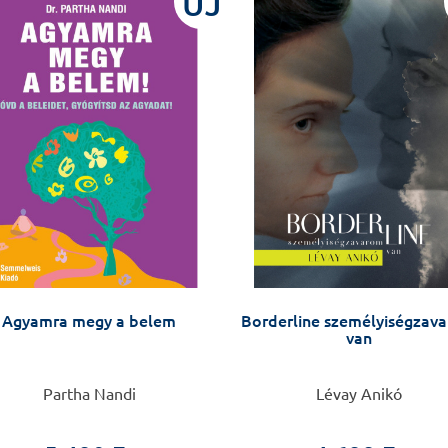
ÚJ
Agyamra megy a belem
Borderline személyiségzav
van
Partha Nandi
Lévay Anikó