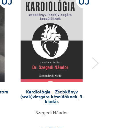
ÚJ
ÚJ
arom
Kardiológia – Zsebkönyv
Molecular 
(szak)vizsgára készülőknek, 3.
kiadás
Szegedi Nándor
Miklós Csala, 