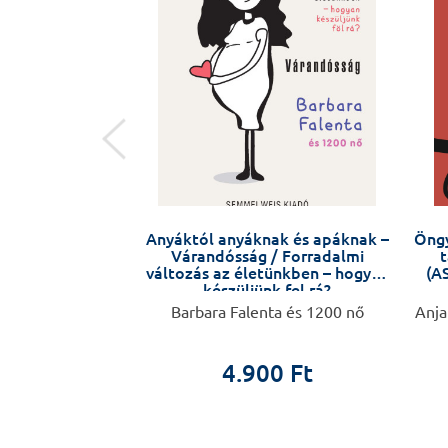
 SZÍV
Anyáktól anyáknak és apáknak –
Öngy
Várandósság / Forradalmi
t
változás az életünkben – hogyan
(AS
készüljünk fel rá?
. Soós Krisztina
Barbara Falenta és 1200 nő
Anja
0 Ft
4.900 Ft