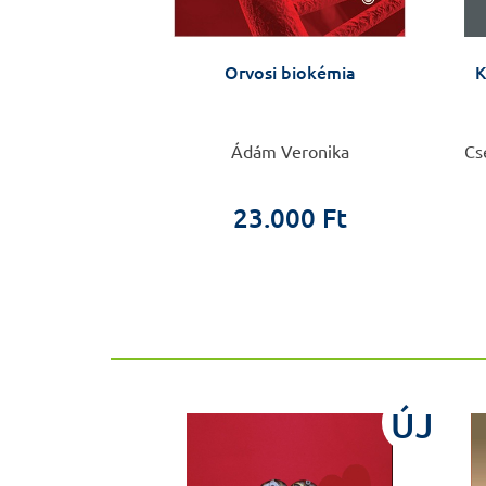
fjúkor pszichés
Orvosi biokémia
K
 tankönyve
Miklósi Mónika
Ádám Veronika
Cs
0 Ft
23.000 Ft
ÚJ