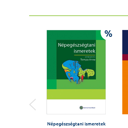
%
%
 Múzeum és
Népegészségtani ismeretek