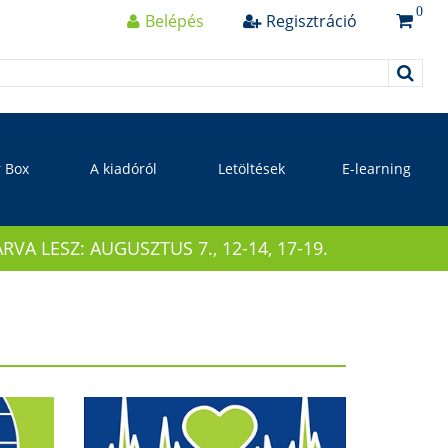
0
Belépés
Regisztráció
r Box
A kiadóról
Letöltések
E-learning
 LESZ: AUGUSZTUS 7., 12-14, 17-19.