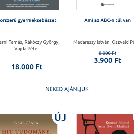
orszerű gyermeksebészet
Ami az ABC-n túl van
erni Tamás, Rákóczy György,
Madarassy István, Oszvald P
Vajda Péter
8.000 Ft
3.900 Ft
18.000 Ft
NEKED AJÁNLJUK
ÚJ