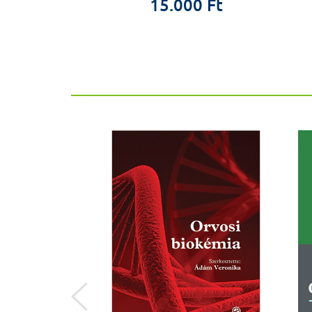
0 Ft
15.000 Ft