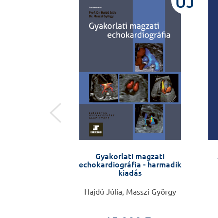
ÚJ
ÚJ
 – Zsebkönyv
Gyakorlati magzati
készülőknek, 3.
echokardiográfia - harmadik
dás
kiadás
 Nándor
Hajdú Júlia, Masszi György