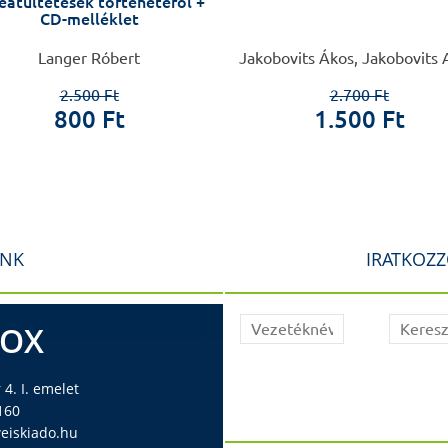
eátültetések történetéről +
CD-melléklet
Langer Róbert
Jakobovits Ákos, Jakobovits 
2.500 Ft
2.700 Ft
800 Ft
1.500 Ft
INK
IRATKOZZ
BOX
4. I. emelet
160
iskiado.hu