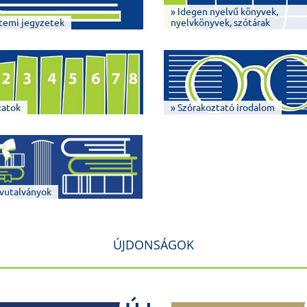
» Idegen nyelvű könyvek,
temi jegyzetek
nyelvkönyvek, szótárak
zatok
» Szórakoztató irodalom
vutalványok
ÚJDONSÁGOK