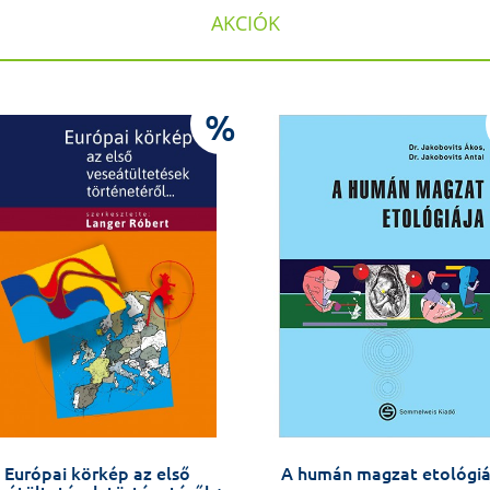
AKCIÓK
%
Európai körkép az első
A humán magzat etológiá