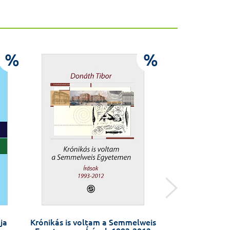
%
%
ja
Krónikás is voltam a Semmelweis
MÓRI NÉMET