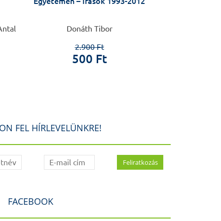
Egyetemen – Írások 1993-2012
DEUT
MUNDARTWÖR
M
Antal
Donáth Tibor
Ivanicsné Szin
László, Schwart
2.900 Ft
Kocsis Mári
500 Ft
Hartma
5.0
80
ON FEL HÍRLEVELÜNKRE!
FACEBOOK