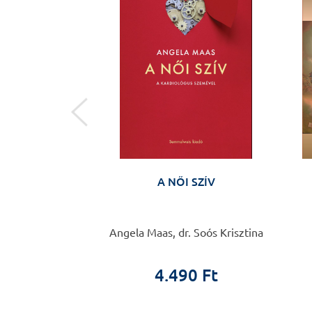
 őrült vagyok!
A NŐI SZÍV
 Roger de Gràcia
Angela Maas, dr. Soós Krisztina
0 Ft
4.490 Ft