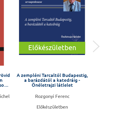
Előkészületben
rövid
A zempléni Tarcaltól Budapestig,
Sporta
am
a barázdától a katedráig -
usok
Önéletrajzi látlelet
ichel
Rozgonyi Ferenc
Delavier
Előkészületben
8.9