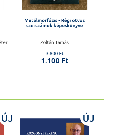
Metálmorfózis - Régi ötvös
Plasztika
szerszámok képeskönyve
éter
Zoltán Tamás
Gulyás
3.800 Ft
1.100 Ft
44.0
ÚJ
ÚJ