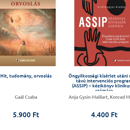
Hit, tudomány, orvoslás
Öngyilkossági kísérlet utáni 
távú intervenciós progr
(ASSIP) – kézikönyv klinik
számára
Gaál Csaba
Anja Gysin-Maillart, Konrad M
5.900 Ft
4.400 Ft