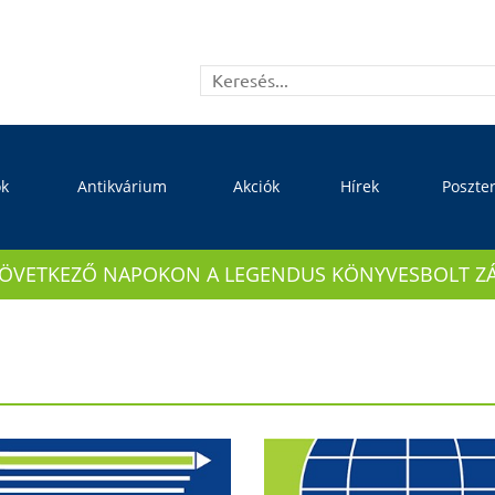
ok
Antikvárium
Akciók
Hírek
Poszte
KÖVETKEZŐ NAPOKON A LEGENDUS KÖNYVESBOLT ZÁRVA