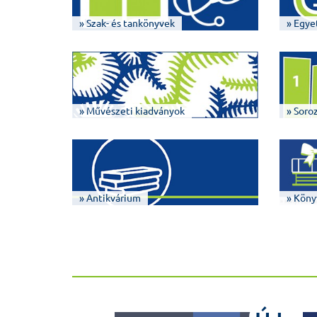
» Szak- és tankönyvek
» Egye
» Művészeti kiadványok
» Soro
» Antikvárium
» Köny