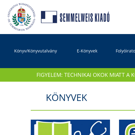
Könyv/Könyvutalvány
E-Könyvek
Folyóirat
FIGYELEM: TECHNIKAI OKOK MIATT A 
KÖNYVEK