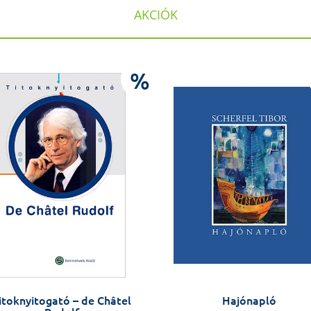
AKCIÓK
%
itoknyitogató – de Châtel
Hajónapló