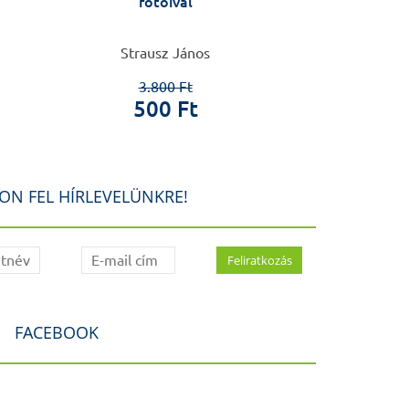
fotóival
Semmelweis E
Mikrobiológi
Strausz János
Ádám Éva, 
3.800 Ft
2.0
500 Ft
60
ON FEL HÍRLEVELÜNKRE!
FACEBOOK