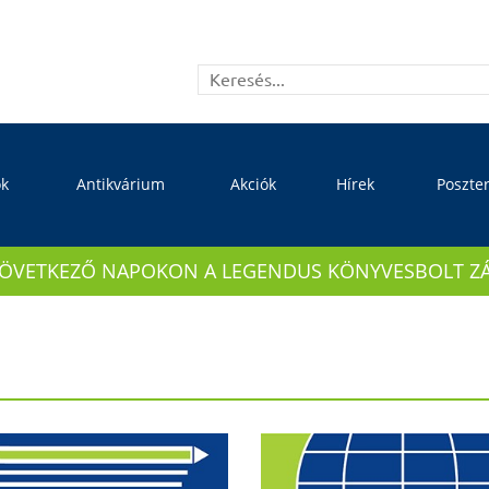
ok
Antikvárium
Akciók
Hírek
Poszte
KÖVETKEZŐ NAPOKON A LEGENDUS KÖNYVESBOLT ZÁRVA