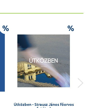
%
%
Útközben - Strausz János főorvos
Az adenovírusk