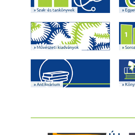
» Szak- és tankönyvek
» Egye
» Művészeti kiadványok
» Soro
» Antikvárium
» Köny