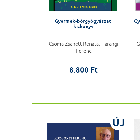
dön kiadatlan
Gyermek-bőrgyógyászati
Gy
kái
kiskönyv
her Ödön
Csoma Zsanett Renáta, Harangi
G
Ferenc
0 Ft
 Ft
8.800 Ft
ÚJ
ÚJ