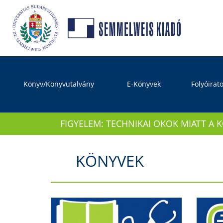
Könyv/Könyvutalvány
E-Könyvek
Folyóirat
FIGYELEM: TECHNIKAI OKOK MIATT A 
KÖNYVEK