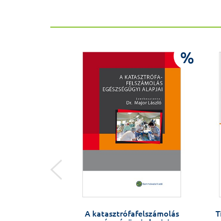
%
%
 Réthelyi Miklós
A katasztrófafelszámolás
T