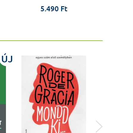
4.5
5.490 Ft
ÚJ