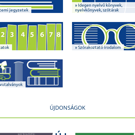
» Idegen nyelvű könyvek,
temi jegyzetek
nyelvkönyvek, szótárak
zatok
» Szórakoztató irodalom
vutalványok
ÚJDONSÁGOK