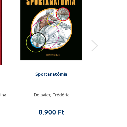
Sportanatómia
Öngyilkossági kí
távú interve
(ASSIP) – kézi
szá
tina
Delavier, Frédéric
Anja Gysin-Maill
8.900 Ft
4.4