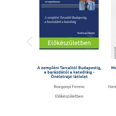
Előkészületben
ny, orvoslás
A zempléni Tarcaltól Budapestig,
Mo
a barázdától a katedráig -
Önéletrajzi látlelet
Csaba
Rozgonyi Ferenc
Neme
Előkészületben
0 Ft