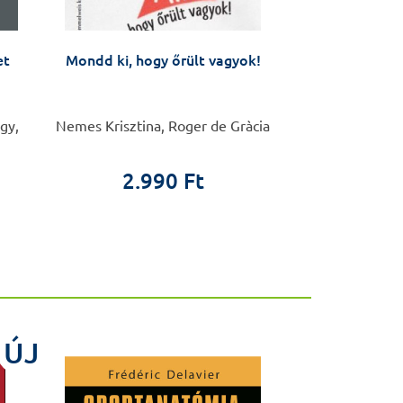
et
Mondd ki, hogy őrült vagyok!
Erdély, Parti
erődített helyei
kia
gy,
Nemes Krisztina, Roger de Gràcia
Karczag Ákos
2.990 Ft
20.0
ÚJ