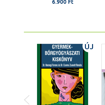
0 Ft
6.900 Ft
%
ÚJ