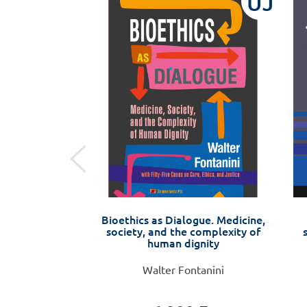
ÚJ
ÚJ
t – zsebkönyv
Bioethics as Dialogue. Medicine,
zülőknek, 2.
society, and the complexity of
tt kiadás
human dignity
Veronika
Walter Fontanini