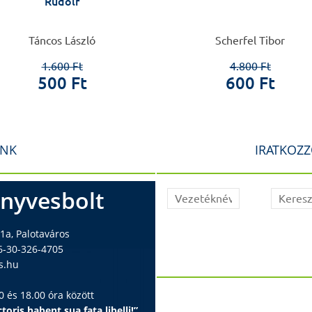
Rudolf
Táncos László
Scherfel Tibor
1.600 Ft
4.800 Ft
500 Ft
600 Ft
INK
IRATKOZZ
nyvesbolt
1a, Palotaváros
6-30-326-4705
s.hu
 és 18.00 óra között
toris habent sua fata libelli!”