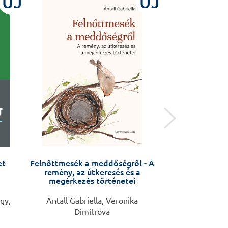
ÚJ
ÚJ
et
Felnőttmesék a meddőségről - A
Sebészeti
remény, az útkeresés és a
megérkezés történetei
gy,
Antall Gabriella, Veronika
Piros László, 
Dimitrova