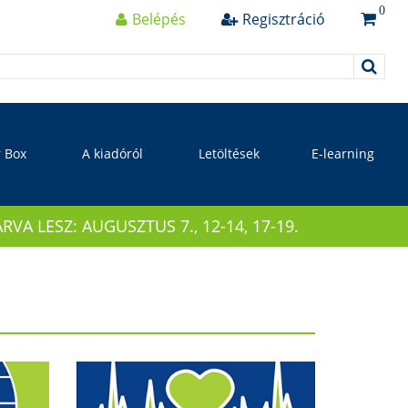
0
Belépés
Regisztráció
r Box
A kiadóról
Letöltések
E-learning
 LESZ: AUGUSZTUS 7., 12-14, 17-19.