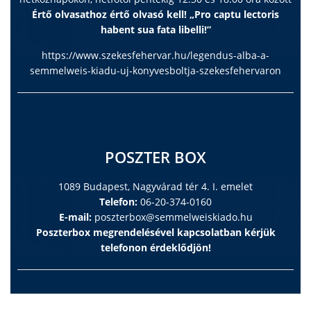
Értő olvasathoz értő olvasó kell! „Pro captu lectoris
habent sua fata libelli!”
https://www.szekesfehervar.hu/legendus-alba-a-
semmelweis-kiadu-uj-konyvesboltja-szekesfehervaron
POSZTER BOX
1089 Budapest, Nagyvárad tér 4. I. emelet
Telefon:
06-20-374-0160
E-mail:
poszterbox@semmelweiskiado.hu
Poszterbox megrendelésével kapcsolatban kérjük
telefonon érdeklődjön!