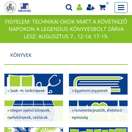
0
FIGYELEM: TECHNIKAI OKOK MIATT A KÖVETKEZŐ
NAPOKON A LEGENDUS KÖNYVESBOLT ZÁRVA
LESZ: AUGUSZTUS 7., 12-14, 17-19.
KÖNYVEK
» Szak- és tankönyvek
» Egyetemi jegyzetek
» Idegen nyelvű könyvek,
» Ismeretterjesztők, életmód-
nyelvkönyvek, szótárak
egészség