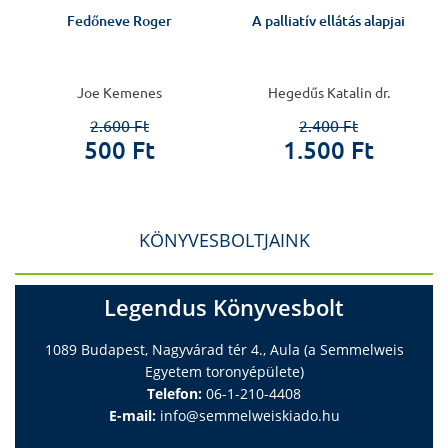
Fedőneve Roger
A palliatív ellátás alapjai
Joe Kemenes
Hegedűs Katalin dr.
2.600 Ft
2.400 Ft
500 Ft
1.500 Ft
KÖNYVESBOLTJAINK
Legendus Könyvesbolt
1089 Budapest, Nagyvárad tér 4., Aula (a Semmelweis
Egyetem toronyépülete)
Telefon:
06-1-210-4408
E-mail:
info@semmelweiskiado.hu