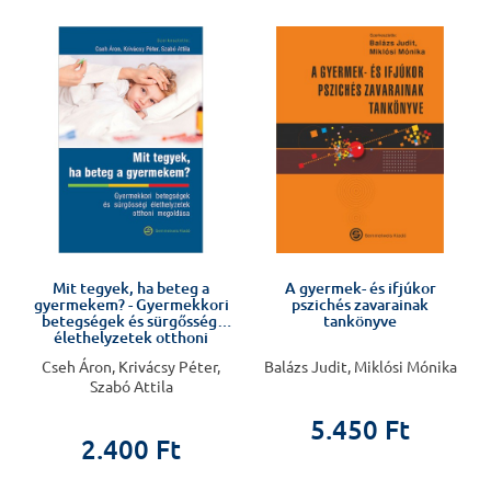
%
s
Mit tegyek, ha beteg a
A gyermek- és ifjúkor
gyermekem? - Gyermekkori
pszichés zavarainak
betegségek és sürgősségi
tankönyve
élethelyzetek otthoni
megoldása
.
Cseh Áron, Krivácsy Péter,
Balázs Judit, Miklósi Mónika
Szabó Attila
5.450 Ft
2.400 Ft