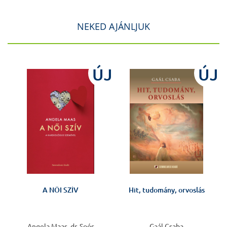
NEKED AJÁNLJUK
J
ÚJ
ÚJ
A NŐI SZÍV
Hit, tudomány, orvoslás
Angela Maas, dr. Soós
Gaál Csaba