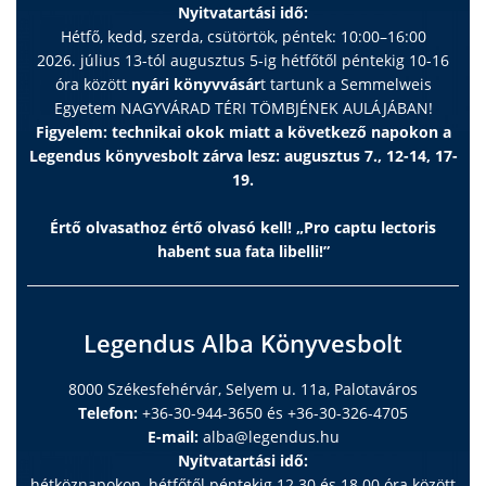
Nyitvatartási idő:
Hétfő, kedd, szerda, csütörtök, péntek: 10:00–16:00
2026. július 13-tól augusztus 5-ig hétfőtől péntekig 10-16
óra között
nyári könyvvásár
t tartunk a Semmelweis
Egyetem NAGYVÁRAD TÉRI TÖMBJÉNEK AULÁJÁBAN!
Figyelem: technikai okok miatt a következő napokon a
Legendus könyvesbolt zárva lesz: augusztus 7., 12-14, 17-
19.
Értő olvasathoz értő olvasó kell! „Pro captu lectoris
habent sua fata libelli!”
Legendus Alba Könyvesbolt
8000 Székesfehérvár, Selyem u. 11a, Palotaváros
Telefon:
+36-30-944-3650 és +36-30-326-4705
E-mail:
alba@legendus.hu
Nyitvatartási idő:
hétköznapokon, hétfőtől péntekig 12.30 és 18.00 óra között