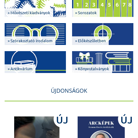
» Művészeti kiadványok
» Sorozatok
» Szórakoztató irodalom
» Előkészületben
» Antikvárium
» Könyvutalványok
ÚJDONSÁGOK
J
ÚJ
ÚJ