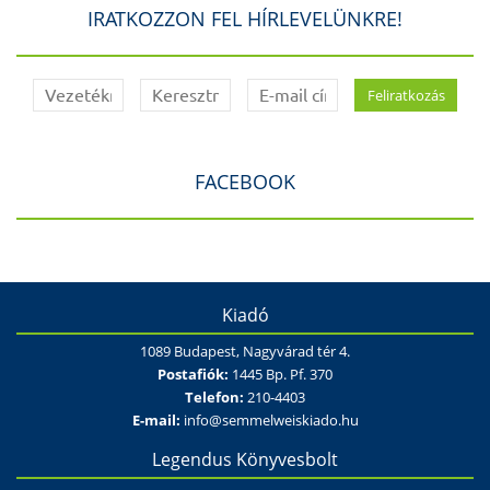
IRATKOZZON FEL HÍRLEVELÜNKRE!
FACEBOOK
Kiadó
1089 Budapest, Nagyvárad tér 4.
Postafiók:
1445 Bp. Pf. 370
Telefon:
210-4403
E-mail:
info@semmelweiskiado.hu
Legendus Könyvesbolt