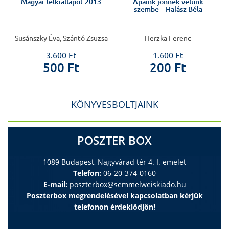
Magyar lelkiállapot 2013
Apáink jönnek velünk
szembe – Halász Béla
Susánszky Éva, Szántó Zsuzsa
Herzka Ferenc
3.600 Ft
1.600 Ft
500 Ft
200 Ft
KÖNYVESBOLTJAINK
POSZTER BOX
1089 Budapest, Nagyvárad tér 4. I. emelet
Telefon:
06-20-374-0160
E-mail:
poszterbox@semmelweiskiado.hu
Poszterbox megrendelésével kapcsolatban kérjük
telefonon érdeklődjön!