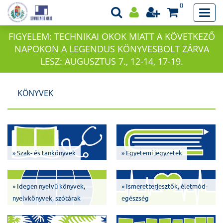
0
FIGYELEM: TECHNIKAI OKOK MIATT A KÖVETKEZŐ
NAPOKON A LEGENDUS KÖNYVESBOLT ZÁRVA
LESZ: AUGUSZTUS 7., 12-14, 17-19.
KÖNYVEK
» Szak- és tankönyvek
» Egyetemi jegyzetek
» Idegen nyelvű könyvek,
» Ismeretterjesztők, életmód-
nyelvkönyvek, szótárak
egészség