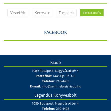
FACEBOOK
Kiadó
1089 Budapest, Nagyvárad tér 4.
Postafiók:
1445 Bp. Pf. 370
Telefon:
210-4403
E-mail:
info@semmelweiskiado.hu
Legendus Könyvesbolt
1089 Budapest, Nagyvárad tér 4.
Telefon:
210-4408