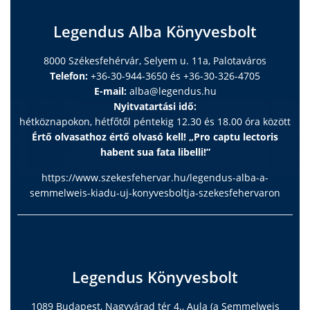
Legendus Alba Könyvesbolt
8000 Székesfehérvár, Selyem u. 11a, Palotaváros
Telefon:
+36-30-944-3650 és +36-30-326-4705
E-mail:
alba@legendus.hu
Nyitvatartási idő:
hétköznapokon, hétfőtől péntekig 12.30 és 18.00 óra között
Értő olvasathoz értő olvasó kell! „Pro captu lectoris
habent sua fata libelli!”
https://www.szekesfehervar.hu/legendus-alba-a-
semmelweis-kiadu-uj-konyvesboltja-szekesfehervaron
Legendus Könyvesbolt
1089 Budapest, Nagyvárad tér 4., Aula (a Semmelweis