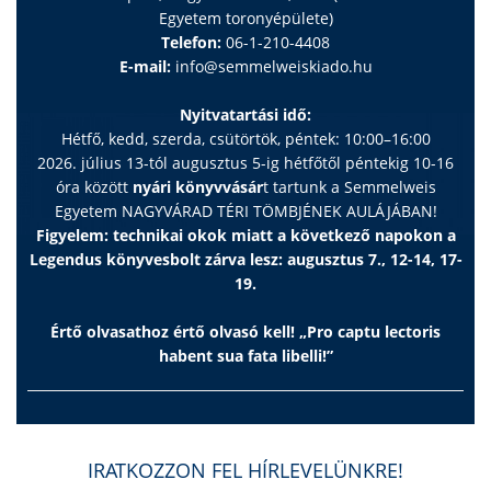
Egyetem toronyépülete)
Telefon:
06-1-210-4408
E-mail:
info@semmelweiskiado.hu
Nyitvatartási idő:
Hétfő, kedd, szerda, csütörtök, péntek: 10:00–16:00
2026. július 13-tól augusztus 5-ig hétfőtől péntekig 10-16
óra között
nyári könyvvásár
t tartunk a Semmelweis
Egyetem NAGYVÁRAD TÉRI TÖMBJÉNEK AULÁJÁBAN!
Figyelem: technikai okok miatt a következő napokon a
Legendus könyvesbolt zárva lesz: augusztus 7., 12-14, 17-
19.
Értő olvasathoz értő olvasó kell! „Pro captu lectoris
habent sua fata libelli!”
IRATKOZZON FEL HÍRLEVELÜNKRE!