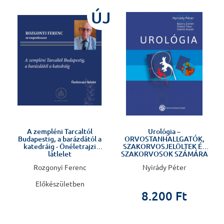
ÚJ
Előkészületben
A zempléni Tarcaltól
Urológia –
Budapestig, a barázdától a
ORVOSTANHALLGATÓK,
katedráig - Önéletrajzi
SZAKORVOSJELÖLTEK ÉS
látlelet
SZAKORVOSOK SZÁMÁRA
Rozgonyi Ferenc
Nyirády Péter
Előkészületben
8.200 Ft