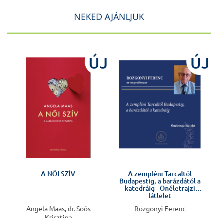
NEKED AJÁNLJUK
J
ÚJ
ÚJ
Előkészületben
A NŐI SZÍV
A zempléni Tarcaltól
Budapestig, a barázdától a
v
katedráig - Önéletrajzi
látlelet
Angela Maas, dr. Soós
Rozgonyi Ferenc
Krisztina