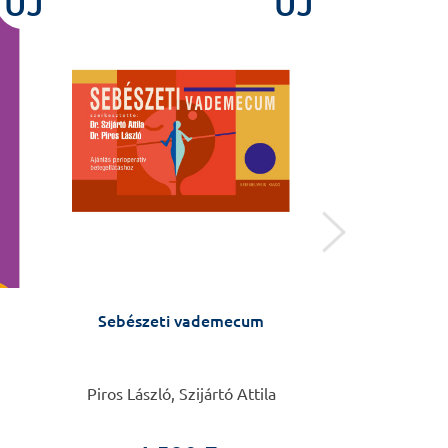
ÚJ
ÚJ
Sebészeti vademecum
Tüdőgyógyász
vizsgára ké
átdolgoz
Piros László, Szijártó Attila
Müller 