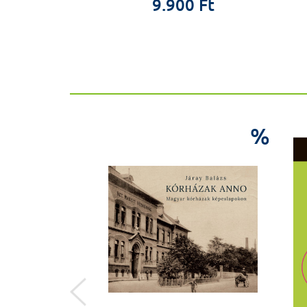
9 Ft
9.900 Ft
%