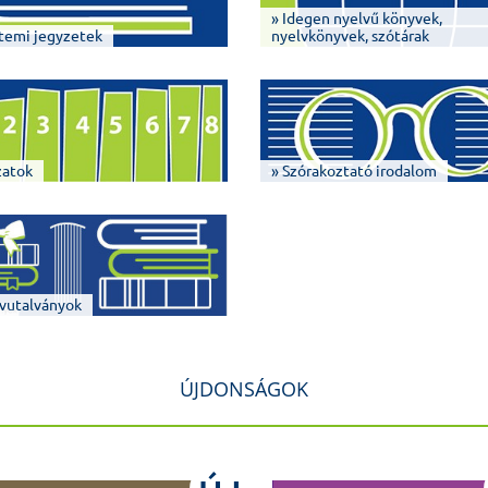
» Idegen nyelvű könyvek,
temi jegyzetek
nyelvkönyvek, szótárak
zatok
» Szórakoztató irodalom
vutalványok
ÚJDONSÁGOK