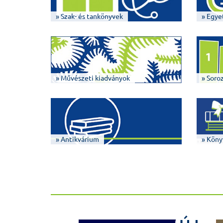
» Szak- és tankönyvek
» Egye
» Művészeti kiadványok
» Soro
» Antikvárium
» Köny