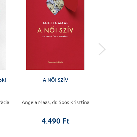
ok!
A NŐI SZÍV
Anyáktól anyák
Várandósság
változás az éle
készüljü
ràcia
Angela Maas, dr. Soós Krisztina
Barbara Fale
4.490 Ft
4.9