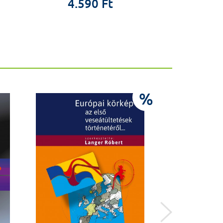
4.590 Ft
4.9
%