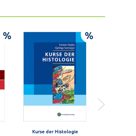
%
%
Kurse der Histologie
Szepesszombat