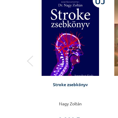
ÚJ
ÚJ
mélyiségzavarom
Stroke zsebkönyv
an
 Anikó
Nagy Zoltán