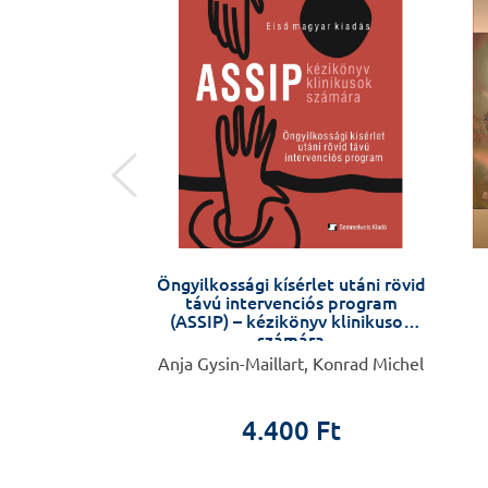
ületben
ltól Budapestig,
Öngyilkossági kísérlet utáni rövid
a katedráig -
távú intervenciós program
i látlelet
(ASSIP) – kézikönyv klinikusok
számára
i Ferenc
Anja Gysin-Maillart, Konrad Michel
ületben
4.400 Ft