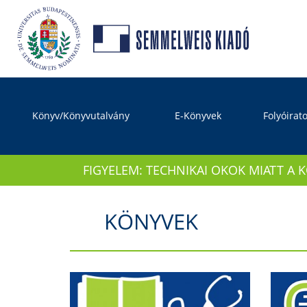
Könyv/Könyvutalvány
E-Könyvek
Folyóirat
FIGYELEM: TECHNIKAI OKOK MIATT A 
KÖNYVEK