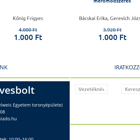
mérőmódszerek
Kőnig Frigyes
Bácskai Erika, Gerevich Józ
4.000 Ft
3.920 Ft
1.000 Ft
1.000 Ft
INK
IRATKOZZ
vesbolt
elweis Egyetem toronyépülete)
408
iado.hu
ntek: 10:00–16:00