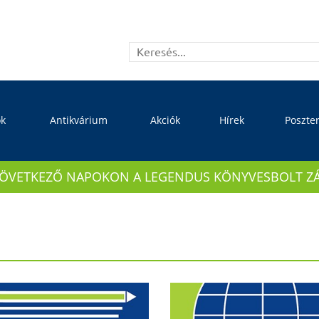
ok
Antikvárium
Akciók
Hírek
Poszte
KÖVETKEZŐ NAPOKON A LEGENDUS KÖNYVESBOLT ZÁRVA