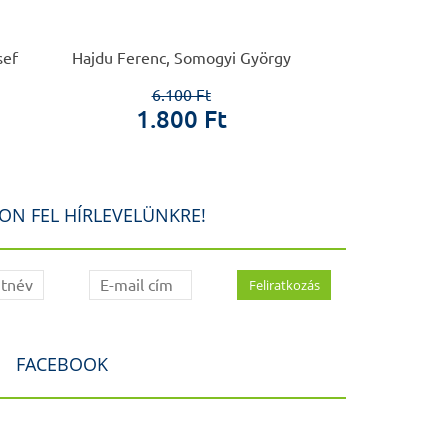
Antal –
sef
Hajdu Ferenc, Somogyi György
Judik
6.100 Ft
4.0
1.800 Ft
50
ON FEL HÍRLEVELÜNKRE!
FACEBOOK