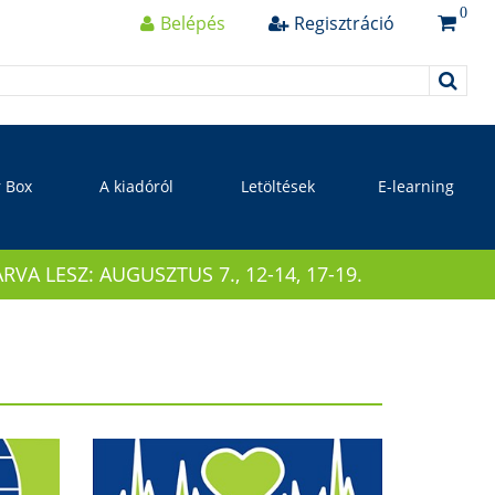
0
Belépés
Regisztráció
r Box
A kiadóról
Letöltések
E-learning
 LESZ: AUGUSZTUS 7., 12-14, 17-19.