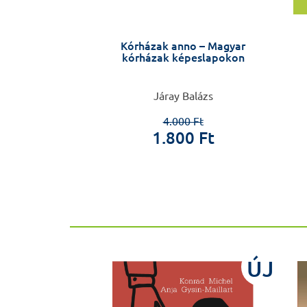
 őrült vagyok!
Kórházak anno – Magyar
kórházak képeslapokon
 Roger de Gràcia
Járay Balázs
4.000 Ft
0 Ft
1.800 Ft
ÚJ
ÚJ