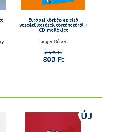
tt
Európai körkép az első
Egészség elvitel
veseátültetések történetéről +
önmagadért tehe
CD-melléklet
Önmagamnak 
ry
Langer Róbert
Papp
2.500 Ft
800 Ft
4.8
ÚJ