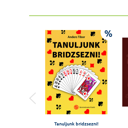
%
%
ágjaim
Tanuljunk bridzsezni!