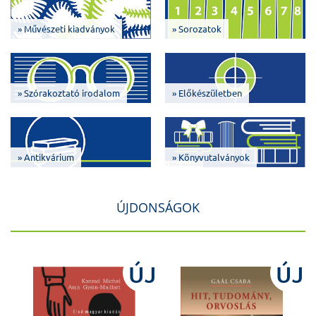
» Művészeti kiadványok
» Sorozatok
» Szórakoztató irodalom
» Előkészületben
» Antikvárium
» Könyvutalványok
ÚJDONSÁGOK
J
ÚJ
ÚJ