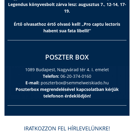
Legendus könyvesbolt zárva lesz: augusztus 7., 12-14, 17-
19.
Értő olvasathoz értő olvasó kell! „Pro captu lectoris
habent sua fata libelli!”
POSZTER BOX
1089 Budapest, Nagyvárad tér 4. I. emelet
Telefon:
06-20-374-0160
E-mail:
poszterbox@semmelweiskiado.hu
Poszterbox megrendelésével kapcsolatban kérjük
telefonon érdeklődjön!
IRATKOZZON FEL HÍRLEVELÜNKRE!