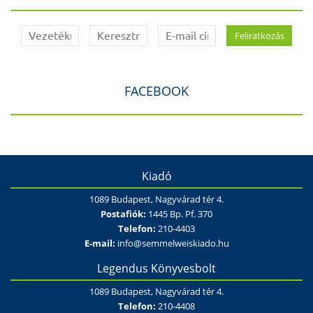
FACEBOOK
Kiadó
1089 Budapest, Nagyvárad tér 4.
Postafiók:
1445 Bp. Pf. 370
Telefon:
210-4403
E-mail:
info@semmelweiskiado.hu
Legendus Könyvesbolt
1089 Budapest, Nagyvárad tér 4.
Telefon:
210-4408