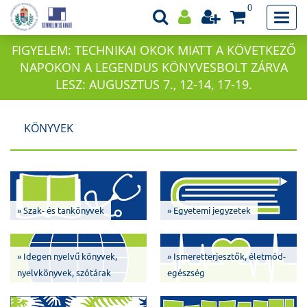
0
FIGYELEM: TECHNIKAI OKOK MIATT A KÖVETKEZŐ
NAPOKON A LEGENDUS KÖNYVESBOLT ZÁRVA
LESZ: AUGUSZTUS 7., 12-14, 17-19.
KÖNYVEK
» Szak- és tankönyvek
» Egyetemi jegyzetek
» Idegen nyelvű könyvek,
» Ismeretterjesztők, életmód-
nyelvkönyvek, szótárak
egészség