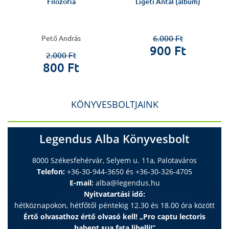
Filozófia
Ligeti Antal (album)
6.000 Ft
Pető András
900 Ft
2.000 Ft
800 Ft
KÖNYVESBOLTJAINK
Legendus Alba Könyvesbolt
8000 Székesfehérvár, Selyem u. 11a, Palotaváros
Telefon:
+36-30-944-3650 és +36-30-326-4705
E-mail:
alba@legendus.hu
Nyitvatartási idő:
hétköznapokon, hétfőtől péntekig 12.30 és 18.00 óra között
Értő olvasathoz értő olvasó kell! „Pro captu lectoris
habent sua fata libelli!”