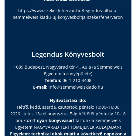
https://www.szekesfehervar.hu/legendus-alba-a-
semmelweis-kiadu-uj-konyvesboltja-szekesfehervaron
Legendus Könyvesbolt
1089 Budapest, Nagyvárad tér 4., Aula (a Semmelweis
Egyetem toronyépülete)
Telefon:
06-1-210-4408
E-mail:
info@semmelweiskiado.hu
Nyitvatartási idő:
Hétfő, kedd, szerda, csütörtök, péntek: 10:00–16:00
2026. július 13-tól augusztus 5-ig hétfőtől péntekig 10-16
óra között
nyári könyvvásár
t tartunk a Semmelweis
Egyetem NAGYVÁRAD TÉRI TÖMBJÉNEK AULÁJÁBAN!
Figyelem: technikai okok miatt a következő napokon a