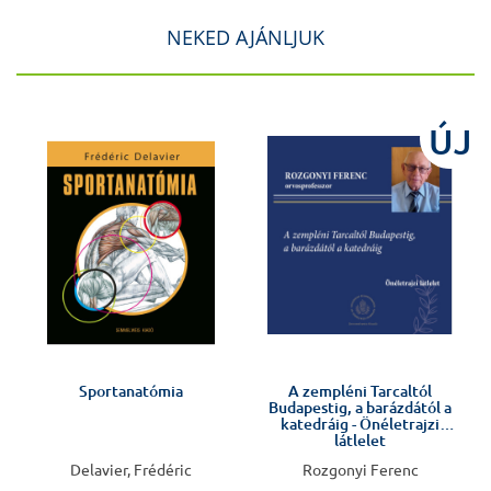
NEKED AJÁNLJUK
J
ÚJ
Előkészületben
Sportanatómia
A zempléni Tarcaltól
Budapestig, a barázdától a
v
katedráig - Önéletrajzi
látlelet
Delavier, Frédéric
Rozgonyi Ferenc