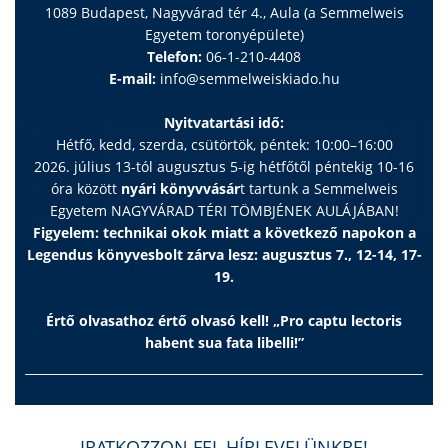
1089 Budapest, Nagyvárad tér 4., Aula (a Semmelweis
Egyetem toronyépülete)
Telefon:
06-1-210-4408
E-mail:
info@semmelweiskiado.hu
Nyitvatartási idő:
Hétfő, kedd, szerda, csütörtök, péntek: 10:00–16:00
2026. július 13-tól augusztus 5-ig hétfőtől péntekig 10-16
óra között
nyári könyvvásár
t tartunk a Semmelweis
Egyetem NAGYVÁRAD TÉRI TÖMBJÉNEK AULÁJÁBAN!
Figyelem: technikai okok miatt a következő napokon a
Legendus könyvesbolt zárva lesz: augusztus 7., 12-14, 17-
19.
Értő olvasathoz értő olvasó kell! „Pro captu lectoris
habent sua fata libelli!”
IRATKOZZON FEL HÍRLEVELÜNKRE!