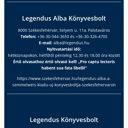
Legendus Alba Könyvesbolt
8000 Székesfehérvár, Selyem u. 11a, Palotaváros
Telefon:
+36-30-944-3650 és +36-30-326-4705
E-mail:
alba@legendus.hu
Nyitvatartási idő:
hétköznapokon, hétfőtől péntekig 12.30 és 18.00 óra között
Értő olvasathoz értő olvasó kell! „Pro captu lectoris
habent sua fata libelli!”
https://www.szekesfehervar.hu/legendus-alba-a-
semmelweis-kiadu-uj-konyvesboltja-szekesfehervaron
Legendus Könyvesbolt