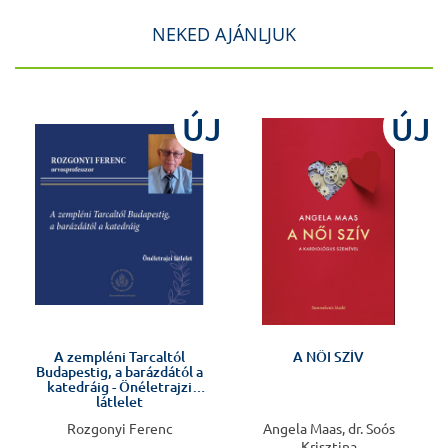
NEKED AJÁNLJUK
ÚJ
ÚJ
Előkészületben
A zempléni Tarcaltól
A NŐI SZÍV
Budapestig, a barázdától a
katedráig - Önéletrajzi
látlelet
Rozgonyi Ferenc
Angela Maas, dr. Soós
Krisztina