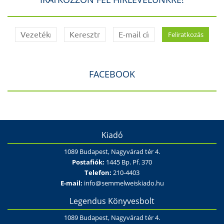
FACEBOOK
Kiadó
1089 Budapest, Nagyvárad tér 4.
Postafiók:
1445 Bp. Pf. 370
Telefon:
210-4403
E-mail:
info@semmelweiskiado.hu
Legendus Könyvesbolt
1089 Budapest, Nagyvárad tér 4.