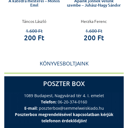
A katedra mesterei – Monos
Apáink jönnek velünk
l
Emil
szembe – Juhász-Nagy Sándor
Táncos László
Herzka Ferenc
1.600 Ft
1.600 Ft
200 Ft
200 Ft
KÖNYVESBOLTJAINK
POSZTER BOX
1089 Budapest, Nagyvárad tér 4. I. emelet
Telefon:
06-20-374-0160
E-mail:
poszterbox@semmelweiskiado.hu
Poszterbox megrendelésével kapcsolatban kérjük
telefonon érdeklődjön!