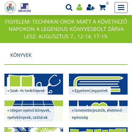
0
FIGYELEM: TECHNIKAI OKOK MIATT A KÖVETKEZŐ
NAPOKON A LEGENDUS KÖNYVESBOLT ZÁRVA
LESZ: AUGUSZTUS 7., 12-14, 17-19.
KÖNYVEK
» Szak- és tankönyvek
» Egyetemi jegyzetek
» Idegen nyelvű könyvek,
» Ismeretterjesztők, életmód-
nyelvkönyvek, szótárak
egészség