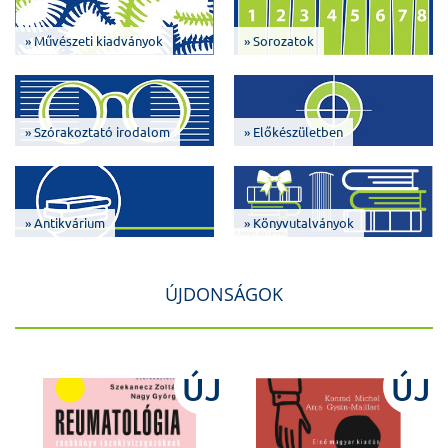
» Művészeti kiadványok
» Sorozatok
» Szórakoztató irodalom
» Előkészületben
» Antikvárium
» Könyvutalványok
ÚJDONSÁGOK
J
ÚJ
ÚJ