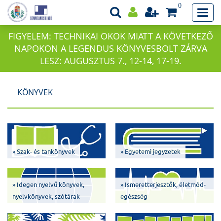
0
FIGYELEM: TECHNIKAI OKOK MIATT A KÖVETKEZŐ
NAPOKON A LEGENDUS KÖNYVESBOLT ZÁRVA
LESZ: AUGUSZTUS 7., 12-14, 17-19.
KÖNYVEK
» Szak- és tankönyvek
» Egyetemi jegyzetek
» Idegen nyelvű könyvek,
» Ismeretterjesztők, életmód-
nyelvkönyvek, szótárak
egészség