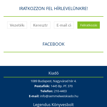
IRATKOZZON FEL HÍRLEVELÜNKRE!
FACEBOOK
Kiadó
1089 Budapest, Nagyvárad tér 4.
Postafiók:
1445 Bp. Pf. 370
Telefon:
210-4403
E-mail:
info@semmelweiskiado.hu
Legendus Könyvesbolt