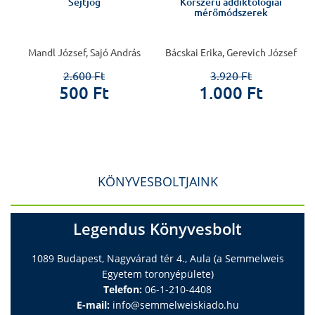
a
Sejtjog
Korszerű addiktológiai
mérőmódszerek
Mandl József, Sajó András
Bácskai Erika, Gerevich József
2.600 Ft
3.920 Ft
500 Ft
1.000 Ft
KÖNYVESBOLTJAINK
Legendus Könyvesbolt
1089 Budapest, Nagyvárad tér 4., Aula (a Semmelweis
Egyetem toronyépülete)
Telefon:
06-1-210-4408
E-mail:
info@semmelweiskiado.hu