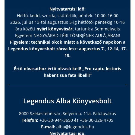
Nyitvatartási idő:
Hétfő, kedd, szerda, csütörtök, péntek: 10:00–16:00
2026. július 13-tól augusztus 5-ig hétfőtől péntekig 10-16
óra között
nyári könyvvásár
t tartunk a Semmelweis
Egyetem NAGYVÁRAD TÉRI TÖMBJÉNEK AULÁJÁBAN!
Figyelem: technikai okok miatt a következő napokon a
Legendus könyvesbolt zárva lesz: augusztus 7., 12-14, 17-
19.
Értő olvasathoz értő olvasó kell! „Pro captu lectoris
habent sua fata libelli!”
Legendus Alba Könyvesbolt
8000 Székesfehérvár, Selyem u. 11a, Palotaváros
Telefon:
+36-30-944-3650 és +36-30-326-4705
E-mail:
alba@legendus.hu
Nyitvatartási idő: