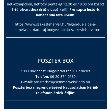
hétköznapokon, hétfőtől péntekig 12.30 és 18.00 óra között
Értő olvasathoz értő olvasó kell! „Pro captu lectoris
habent sua fata libelli!”
https://www.szekesfehervar.hu/legendus-alba-a-
semmelweis-kiadu-uj-konyvesboltja-szekesfehervaron
POSZTER BOX
1089 Budapest, Nagyvárad tér 4. I. emelet
Telefon:
06-20-374-0160
E-mail:
poszterbox@semmelweiskiado.hu
Poszterbox megrendelésével kapcsolatban kérjük
telefonon érdeklődjön!