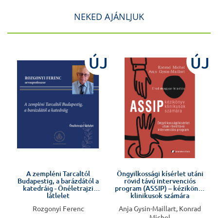
NEKED AJÁNLJUK
J
ÚJ
ÚJ
Előkészületben
A zempléni Tarcaltól
Öngyilkossági kísérlet utáni
Budapestig, a barázdától a
rövid távú intervenciós
katedráig - Önéletrajzi
program (ASSIP) – kézikönyv
látlelet
klinikusok számára
Rozgonyi Ferenc
Anja Gysin-Maillart, Konrad
Michel