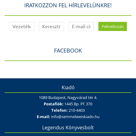
IRATKOZZON FEL HÍRLEVELÜNKRE!
FACEBOOK
Kiadó
1089 Budapest, Nagyvárad tér 4.
Postafiók:
1445 Bp. Pf. 370
Telefon:
210-4403
E-mail:
info@semmelweiskiado.hu
Legendus Könyvesbolt