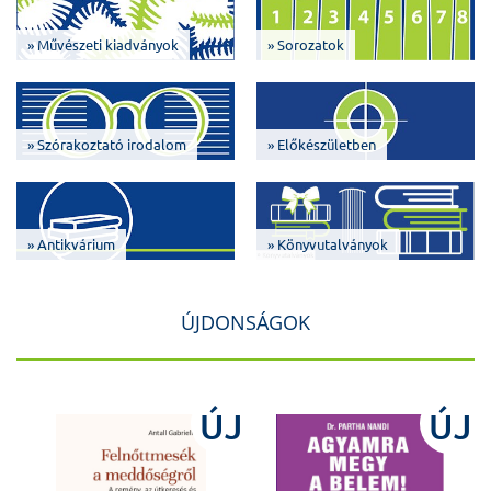
» Művészeti kiadványok
» Sorozatok
» Szórakoztató irodalom
» Előkészületben
» Antikvárium
» Könyvutalványok
ÚJDONSÁGOK
J
ÚJ
ÚJ