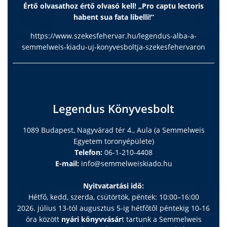
Értő olvasathoz értő olvasó kell! „Pro captu lectoris
habent sua fata libelli!”
https://www.szekesfehervar.hu/legendus-alba-a-
semmelweis-kiadu-uj-konyvesboltja-szekesfehervaron
Legendus Könyvesbolt
1089 Budapest, Nagyvárad tér 4., Aula (a Semmelweis
Egyetem toronyépülete)
Telefon:
06-1-210-4408
E-mail:
info@semmelweiskiado.hu
Nyitvatartási idő:
Hétfő, kedd, szerda, csütörtök, péntek: 10:00–16:00
2026. július 13-tól augusztus 5-ig hétfőtől péntekig 10-16
óra között
nyári könyvvásár
t tartunk a Semmelweis