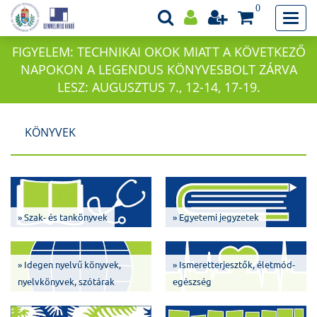
0
FIGYELEM: TECHNIKAI OKOK MIATT A KÖVETKEZŐ
NAPOKON A LEGENDUS KÖNYVESBOLT ZÁRVA
LESZ: AUGUSZTUS 7., 12-14, 17-19.
KÖNYVEK
» Szak- és tankönyvek
» Egyetemi jegyzetek
» Idegen nyelvű könyvek,
» Ismeretterjesztők, életmód-
nyelvkönyvek, szótárak
egészség