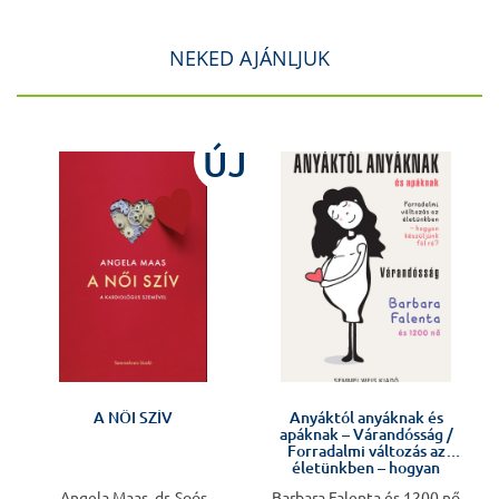
NEKED AJÁNLJUK
ÚJ
A NŐI SZÍV
Anyáktól anyáknak és
apáknak – Várandósság /
Forradalmi változás az
életünkben – hogyan
készüljünk fel rá?
Angela Maas, dr. Soós
Barbara Falenta és 1200 nő