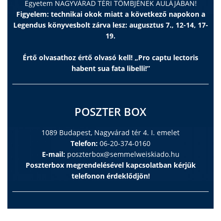
Egyetem NAGYVÁRAD TÉRI TÖMBJÉNEK AULÁJÁBAN!
Figyelem: technikai okok miatt a következő napokon a
Legendus könyvesbolt zárva lesz: augusztus 7., 12-14, 17-
19.
Értő olvasathoz értő olvasó kell! „Pro captu lectoris
habent sua fata libelli!”
POSZTER BOX
1089 Budapest, Nagyvárad tér 4. I. emelet
Telefon:
06-20-374-0160
E-mail:
poszterbox@semmelweiskiado.hu
Poszterbox megrendelésével kapcsolatban kérjük
telefonon érdeklődjön!