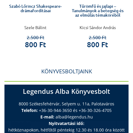
Szabó Lőrincz Shakespeare-
Tűrömfű és jajlapi –
drámafordításai
Tanulmányok a betegség és
az elmúlás témaköréből
,
Szele Bálint
Kicsi Sándor András
2.500 Ft
2.500 Ft
800 Ft
800 Ft
KÖNYVESBOLTJAINK
Legendus Alba Könyvesbolt
8000 Székesfehérvár, Selyem u. 11a, Palotaváros
Telefon:
+36-30-944-3650 és +36-30-326-4705
E-mail:
alba@legendus.hu
Nyitvatartási idő:
hétköznapokon, hétfőtől péntekig 12.30 és 18.00 óra között