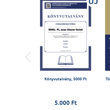
ÚJ
ÚJ
ny, 3000 Ft
Könyvutalvány, 5000 Ft
Tü
0 Ft
5.000 Ft