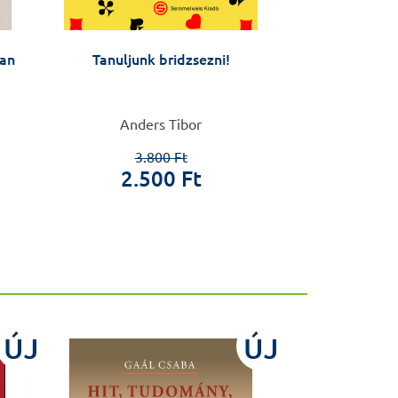
lan
Tanuljunk bridzsezni!
A zempléni Tarc
a barázdától
Önéletraj
Anders Tibor
Rozgony
3.800 Ft
Előkés
2.500 Ft
ÚJ
ÚJ