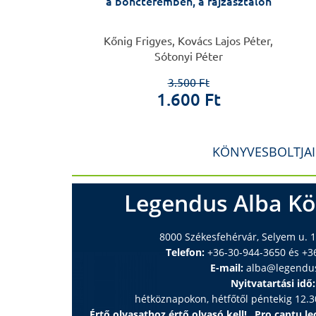
a boncteremben, a rajzasztalon
 László
Kőnig Frigyes, Kovács Lajos Péter,
Sótonyi Péter
0 Ft
 Ft
3.500 Ft
1.600 Ft
KÖNYVESBOLTJA
Legendus Alba Kö
8000 Székesfehérvár, Selyem u. 1
Telefon:
+36-30-944-3650 és +3
E-mail:
alba@legendu
Nyitvatartási idő:
hétköznapokon, hétfőtől péntekig 12.30
Értő olvasathoz értő olvasó kell! „Pro captu lec