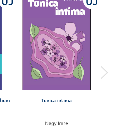
ÚJ
ÚJ
ílium
Tunica intima
Arthr
Nagy Imre
Frey D