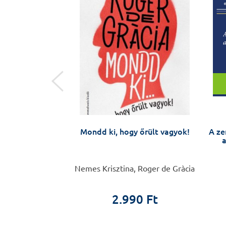
ak és apáknak –
Mondd ki, hogy őrült vagyok!
A ze
/ Forradalmi
a
tünkben – hogyan
k fel rá?
ta és 1200 nő
Nemes Krisztina, Roger de Gràcia
0 Ft
2.990 Ft