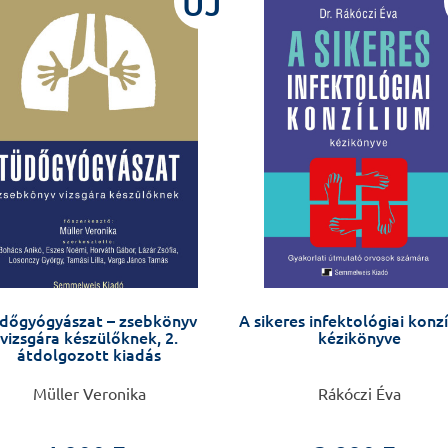
ÚJ
dőgyógyászat – zsebkönyv
A sikeres infektológiai konz
vizsgára készülőknek, 2.
kézikönyve
átdolgozott kiadás
Müller Veronika
Rákóczi Éva