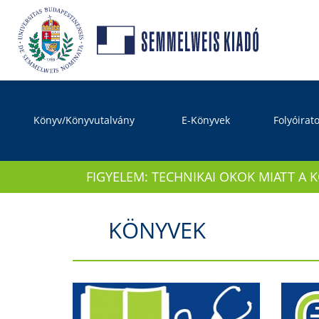
Könyv/Könyvutalvány
E-Könyvek
Folyóirat
FIGYELEM: TECHNIKAI OKOK MIATT A 
KÖNYVEK