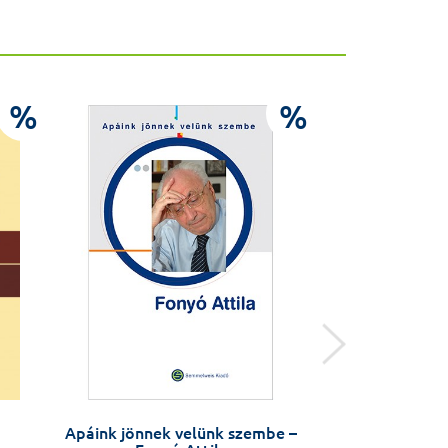
%
%
Apáink jönnek velünk szembe –
Népegészségt