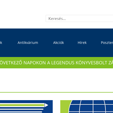
ok
Antikvárium
Akciók
Hírek
Poszte
KÖVETKEZŐ NAPOKON A LEGENDUS KÖNYVESBOLT ZÁRVA