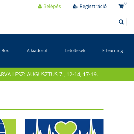
0
Belépés
Regisztráció
r Box
A kiadóról
Letöltések
E-learning
 LESZ: AUGUSZTUS 7., 12-14, 17-19.