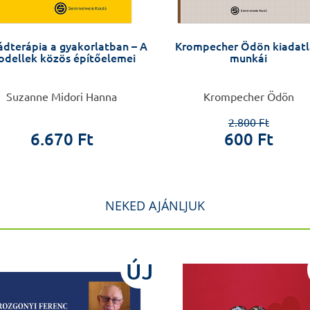
ádterápia a gyakorlatban – A
Krompecher Ödön kiadat
dellek közös építőelemei
munkái
Suzanne Midori Hanna
Krompecher Ödön
2.800 Ft
6.670 Ft
600 Ft
NEKED AJÁNLJUK
ÚJ