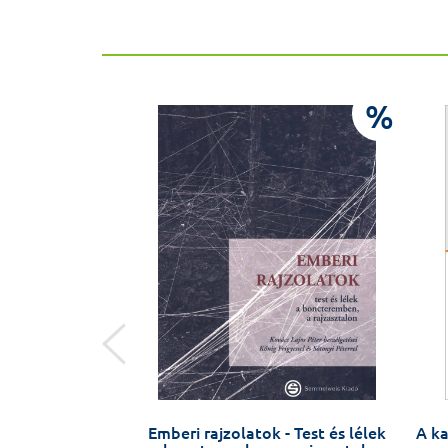
%
%
 – Forgács Iván
Emberi rajzolatok - Test és lélek
A ka