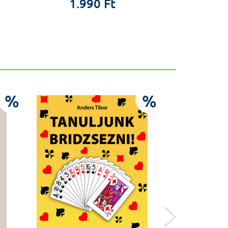
1.990 Ft
5.9
%
%
Előkés