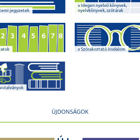
» Idegen nyelvű könyvek,
temi jegyzetek
nyelvkönyvek, szótárak
zatok
» Szórakoztató irodalom
vutalványok
ÚJDONSÁGOK