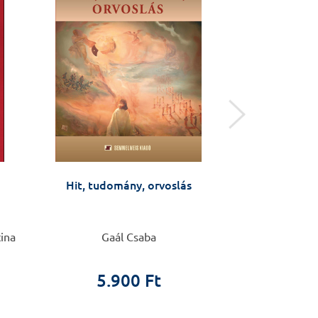
Hit, tudomány, orvoslás
Sporta
tina
Gaál Csaba
Delavier
5.900 Ft
8.9