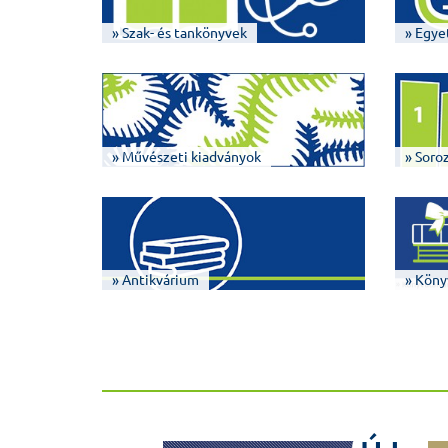
» Szak- és tankönyvek
» Egye
» Művészeti kiadványok
» Soro
» Antikvárium
» Köny