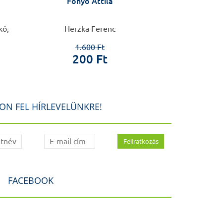
Fonyó Attila
kó,
Herzka Ferenc
Tomp
1.600 Ft
5.5
200 Ft
1.5
ON FEL HÍRLEVELÜNKRE!
FACEBOOK