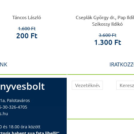
Táncos László
Cseplák György dr., Pap Ildi
Szikossy Ildikó
1.600 Ft
200 Ft
3.600 Ft
1.300 Ft
INK
IRATKOZZ
nyvesbolt
1a, Palotaváros
6-30-326-4705
s.hu
 és 18.00 óra között
toris habent sua fata libelli!”